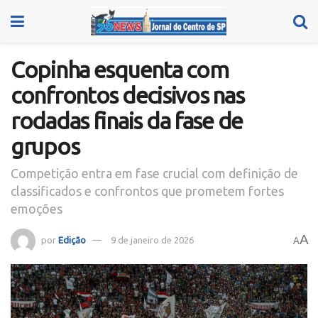
Copinha esquenta com
confrontos decisivos nas
rodadas finais da fase de
grupos
Competição entra em fase crucial com definição de
classificados e confrontos que prometem fortes
emoções
A
por
Edição
9 de janeiro de 2026
A