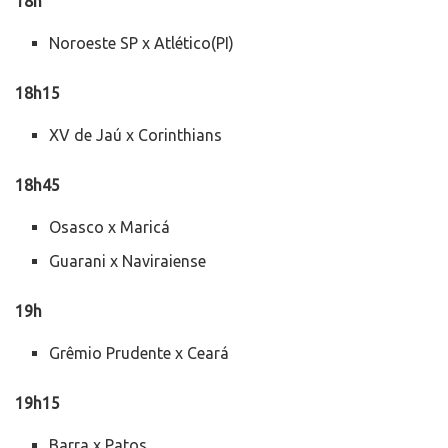
18h
Noroeste SP x Atlético(PI)
18h15
XV de Jaú x Corinthians
18h45
Osasco x Maricá
Guarani x Naviraiense
19h
Grêmio Prudente x Ceará
19h15
Barra x Patos