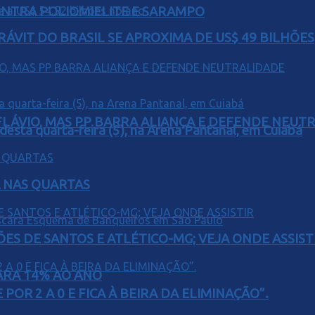
ONTRA POLIOMIELITE E SARAMPO
ÁVIT DO BRASIL SE APROXIMA DE US$ 49 BILHÕES
E FLÁVIO, MAS PP BARRA ALIANÇA E DEFENDE NEUT
 desta quarta-feira (5), na Arena Pantanal, em Cuiabá
Á NAS QUARTAS
ÕES DE SANTOS E ATLÉTICO-MG; VEJA ONDE ASSIST
PARA 14% AO ANO
POR 2 A 0 E FICA À BEIRA DA ELIMINAÇÃO”.