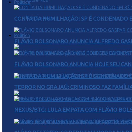
Sobre Nós
Política
Fale Conosco
CONTA DA HUMILHAÇÃO: SP É CONDENADO EM
Política
FLÁVIO BOLSONARO ANUNCIA ALFREDO GASP
FLÁVIO BOLSONARO ANUNCIA HOJE SEU CAN
CONTA DA HUMILHAÇÃO: SP É CONDENADO EM
TERROR NO GRAJAÚ: CRIMINOSO FAZ FAMÍLIA
NEXUS/BTG: LULA EMPATA COM FLÁVIO BOL
FLÁVIO BOLSONARO ANUNCIA ALFREDO GASP