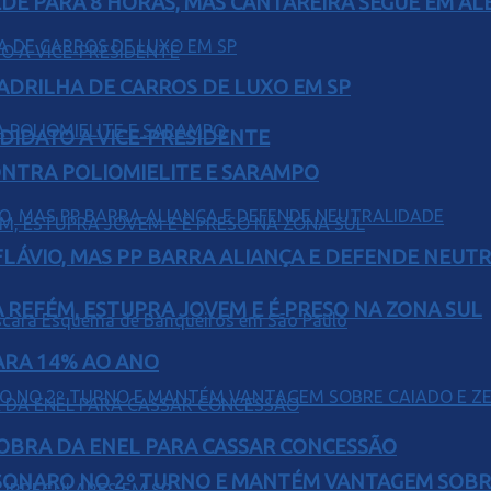
EDE PARA 8 HORAS, MAS CANTAREIRA SEGUE EM AL
UADRILHA DE CARROS DE LUXO EM SP
DIDATO A VICE-PRESIDENTE
ONTRA POLIOMIELITE E SARAMPO
E FLÁVIO, MAS PP BARRA ALIANÇA E DEFENDE NEUT
 REFÉM, ESTUPRA JOVEM E É PRESO NA ZONA SUL
PARA 14% AO ANO
OBRA DA ENEL PARA CASSAR CONCESSÃO
SONARO NO 2º TURNO E MANTÉM VANTAGEM SOBR