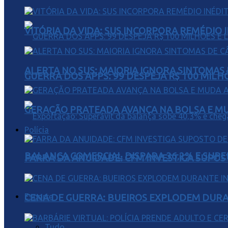
VITÓRIA DA VIDA: SUS INCORPORA REMÉDIO 
ALERTA NO SUS: MAIORIA IGNORA SINTOMAS
GUERRA DOS APPS: 99 DESPEJA R$ 100 MILH
GERAÇÃO PRATEADA AVANÇA NA BOLSA E M
Polícia
BALANÇA COMERCIAL DISPARA 36,2% E SUPER
FARRA DA ANUIDADE: CFM INVESTIGA SUPOS
Esporte
CENA DE GUERRA: BUEIROS EXPLODEM DURA
Tudo