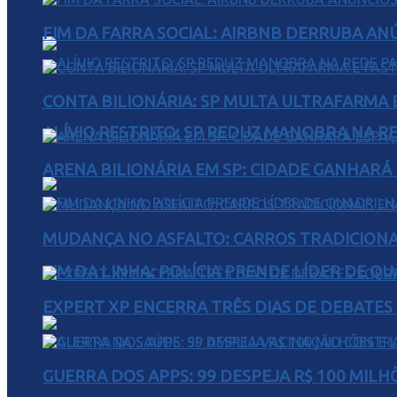
FIM DA FARRA SOCIAL: AIRBNB DERRUBA AN
CONTA BILIONÁRIA: SP MULTA ULTRAFARMA E 
ALÍVIO RESTRITO: SP REDUZ MANOBRA NA R
ARENA BILIONÁRIA EM SP: CIDADE GANHARÁ 
MUDANÇA NO ASFALTO: CARROS TRADICIONA
FIM DA LINHA: POLÍCIA PRENDE LÍDER DE Q
EXPERT XP ENCERRA TRÊS DIAS DE DEBATES
GUERRA DOS APPS: 99 DESPEJA R$ 100 MILH