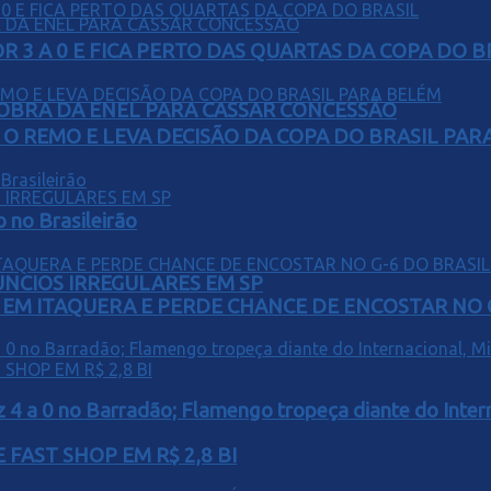
 3 A 0 E FICA PERTO DAS QUARTAS DA COPA DO B
OBRA DA ENEL PARA CASSAR CONCESSÃO
O REMO E LEVA DECISÃO DA COPA DO BRASIL PAR
o no Brasileirão
ÚNCIOS IRREGULARES EM SP
EM ITAQUERA E PERDE CHANCE DE ENCOSTAR NO 
z 4 a 0 no Barradão; Flamengo tropeça diante do Intern
FAST SHOP EM R$ 2,8 BI