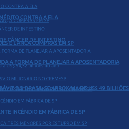
INÉDITO CONTRA A ELA
 DE CÂNCER DE INTESTINO
ÕES E LANÇA COMPRAS EM SP
UDA A FORMA DE PLANEJAR A APOSENTADORIA
ÁVIT DO BRASIL SE APROXIMA DE US$ 49 BILHÕES
TO DESVIO MILIONÁRIO NO CREMESP
NTE INCÊNDIO EM FÁBRICA DE SP