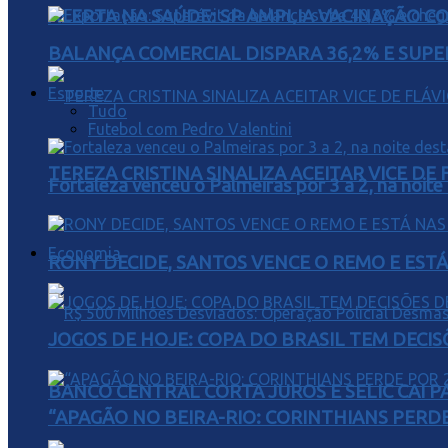
ALERTA NA SAÚDE: SP AMPLIA VACINAÇÃO C
BALANÇA COMERCIAL DISPARA 36,2% E SUPER
Esporte
Tudo
Futebol com Pedro Valentini
TEREZA CRISTINA SINALIZA ACEITAR VICE D
Fortaleza venceu o Palmeiras por 3 a 2, na noite
Economia
RONY DECIDE, SANTOS VENCE O REMO E EST
JOGOS DE HOJE: COPA DO BRASIL TEM DECIS
BANCO CENTRAL CORTA JUROS E SELIC CAI 
“APAGÃO NO BEIRA-RIO: CORINTHIANS PERDE 