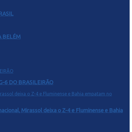
RASIL
A BELÉM
G-6 DO BRASILEIRÃO
acional, Mirassol deixa o Z-4 e Fluminense e Bahia