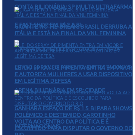
CONTA BILIONÁRIA: SP MULTA ULTRAFARMA
E FAST SHOP EM R$ 2,8 BI
GIGANTE NO TIE-BREAK: BRASIL DERRUBA A
ITÁLIA E ESTÁ NA FINAL DA VNL FEMININA
LEI DO SPRAY DE PIMENTA ENTRA EM VIGOR
E AUTORIZA MULHERES A USAR DISPOSITIVO
EM LEGÍTIMA DEFESA
ARENA BILIONÁRIA EM SP: CIDADE
GANHARÁ ESPAÇO DE R$ 1,5 BI PARA SHOWS
POLÊMICO E DESTEMIDO, GAROTINHO
VOLTA AO CENTRO DA POLÍTICA E É
INTERNACIONAIS
ESCOLHIDO PARA DISPUTAR O GOVERNO DO
RIO