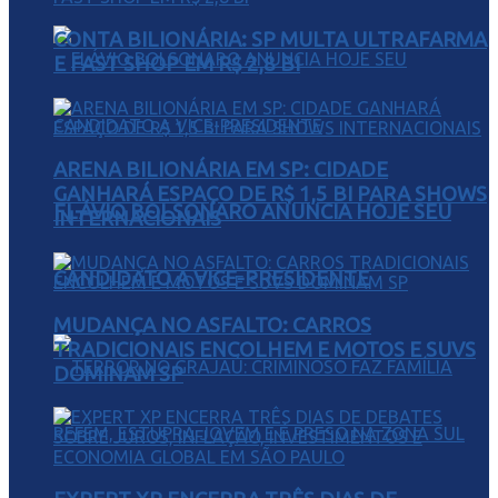
CONTA BILIONÁRIA: SP MULTA ULTRAFARMA
E FAST SHOP EM R$ 2,8 BI
ARENA BILIONÁRIA EM SP: CIDADE
GANHARÁ ESPAÇO DE R$ 1,5 BI PARA SHOWS
FLÁVIO BOLSONARO ANUNCIA HOJE SEU
INTERNACIONAIS
CANDIDATO A VICE-PRESIDENTE
MUDANÇA NO ASFALTO: CARROS
TRADICIONAIS ENCOLHEM E MOTOS E SUVS
DOMINAM SP