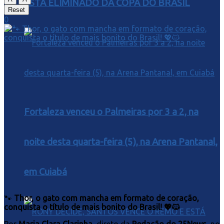
ESTA ELIMINADO DA COPA DO BRASIL
Reset
0
Fortaleza venceu o Palmeiras por 3 a 2, na
noite desta quarta-feira (5), na Arena Pantanal,
em Cuiabá
🐾
Thor, o gato com mancha em formato de coração,
conquista o título de mais bonito do Brasil! 💖🐱