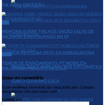
Pai, minha GRATIDÃO
Arte
MEMÓRIA SOBRE TRILHOS: VAGÃO SALVO DE
INCÊNDIO É RESTAURADO EM SP
EUA REVOGAM VISTO DA EMBAIXADORA
Brasil
TEMOR DE ESVAZIAMENTO: PT MOBILIZA
BRASILEIRA E AMPLIAM CRISE DIPLOMÁTICA
MILITÂNCIA PARA ATO DE LULA
Deixe um comentário
COM O GOVERNO LULA
O seu endereço de e-mail não será publicado.
Campos
obrigatórios são marcados com
*
Comentário
*