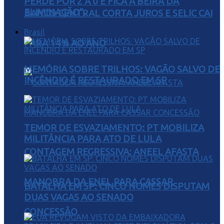
PERDE POR 2 A 0 E FICA À BEIRA DA
ELIMINAÇÃO”.
BANCO CENTRAL CORTA JUROS E SELIC CAI
Brasil
PARA 14% AO ANO
MEMÓRIA SOBRE TRILHOS: VAGÃO SALVO DE
INCÊNDIO É RESTAURADO EM SP
TEMOR DE ESVAZIAMENTO: PT MOBILIZA
MILITÂNCIA PARA ATO DE LULA
CONTAGEM REGRESSIVA: ANEEL AFASTA
MANOBRA DA ENEL PARA CASSAR
BATALHA EM SP: CINCO NOMES DISPUTAM
DUAS VAGAS AO SENADO
CONCESSÃO