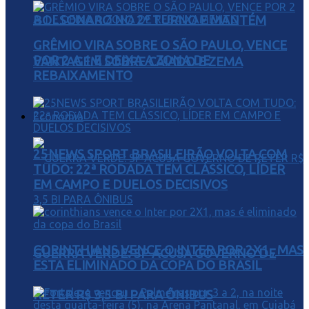
BOLSONARO NO 2º TURNO E MANTÉM
GRÊMIO VIRA SOBRE O SÃO PAULO, VENCE
POR 2 A 1 E DEIXA A ZONA DE
VANTAGEM SOBRE CAIADO E ZEMA
REBAIXAMENTO
Economia
25NEWS SPORT BRASILEIRÃO VOLTA COM
TUDO: 22ª RODADA TEM CLÁSSICO, LÍDER
EM CAMPO E DUELOS DECISIVOS
CORINTHIANS VENCE O INTER POR 2X1 , MAS
GUERRA VERDE: SP ACUSA GOVERNO DE
ESTA ELIMINADO DA COPA DO BRASIL
RETER R$ 3,5 BI PARA ÔNIBUS