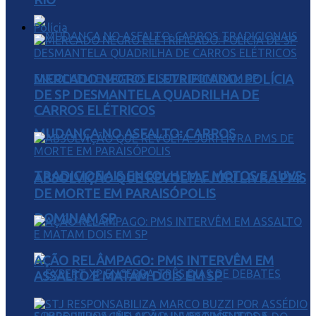
Polícia
MERCADO NEGRO ELETRIFICADO: POLÍCIA
DE SP DESMANTELA QUADRILHA DE
CARROS ELÉTRICOS
MUDANÇA NO ASFALTO: CARROS
TRADICIONAIS ENCOLHEM E MOTOS E SUVS
ABSOLVIÇÃO QUE REVOLTA: JÚRI LIVRA PMS
DE MORTE EM PARAISÓPOLIS
DOMINAM SP
AÇÃO RELÂMPAGO: PMS INTERVÊM EM
ASSALTO E MATAM DOIS EM SP