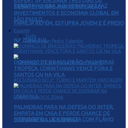
EXPERT XP ENCERRA TRÊS DIAS DE
TERROR NO GRAJAÚ: CRIMINOSO FAZ
DEBATES SOBRE JUROS, INFLAÇÃO,
INVESTIMENTOS E ECONOMIA GLOBAL EM
SÃO PAULO
FAMÍLIA REFÉM, ESTUPRA JOVEM E É PRESO
Esporte
Tudo
NA ZONA SUL
Futebol com Pedro Valentini
DOMINGO DE BRASILEIRÃO: PALMEIRAS
TROPEÇA, CORINTHIANS VENCE FORA E
SANTOS CAI NA VILA
PALMEIRAS PARA NA DEFESA DO INTER,
EMPATA EM CASA E PERDE CHANCE DE
NEXUS/BTG: LULA EMPATA COM FLÁVIO
DISPARAR NA LIDERANÇA