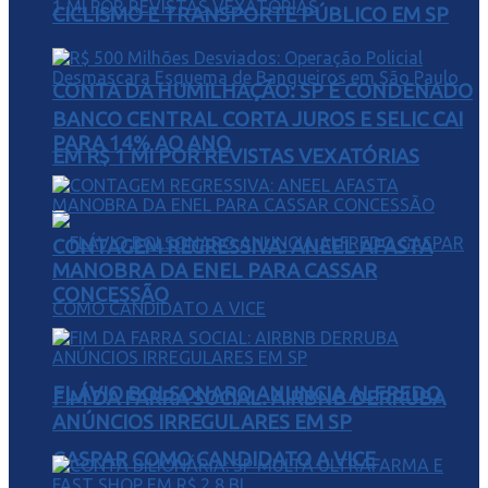
CICLISMO E TRANSPORTE PÚBLICO EM SP
CONTA DA HUMILHAÇÃO: SP É CONDENADO
BANCO CENTRAL CORTA JUROS E SELIC CAI
PARA 14% AO ANO
EM R$ 1 MI POR REVISTAS VEXATÓRIAS
CONTAGEM REGRESSIVA: ANEEL AFASTA
MANOBRA DA ENEL PARA CASSAR
CONCESSÃO
FLÁVIO BOLSONARO ANUNCIA ALFREDO
FIM DA FARRA SOCIAL: AIRBNB DERRUBA
ANÚNCIOS IRREGULARES EM SP
GASPAR COMO CANDIDATO A VICE