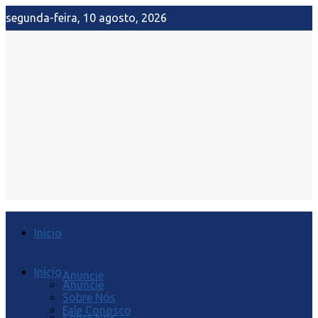
segunda-feira, 10 agosto, 2026
Início
Início
Anuncie
Anuncie
Sobre Nós
Fale Conosco