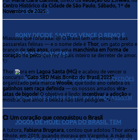
Por
Maria Clara Clarinha
, direto da
Redação do 25News
, no
Centro Histórico da Cidade de São Paulo
,
Sábado, 1º de
Novembro de 2025.
RONY DECIDE, SANTOS VENCE O REMO E
Miauuuu que fofuraaa! 😻 O Brasil tem um novo rei das
passarelas felinas — e o nome dele é
Thor
, um gato preto e
branco de
seis anos
, com uma
manchinha em forma de
ESTÁ NAS QUARTAS
coração no peito
que fez o país inteiro se derreter de amor.
💘
Thor mora em
Lagoa Santa (MG)
e acabou de vencer o
concurso
“Gato SRD Mais Bonito do Brasil 2025”
,
organizado pela marca
Woolie
, que todo ano celebra os
gatinhos sem raça definida
— os nossos amados
vira-
latas de bigode
! O objetivo é lindo:
incentivar a adoção
e
mostrar que amor e beleza não têm pedigree. 🐾✨
💞 Um coração que conquistou o Brasil
JOGOS DE HOJE: COPA DO BRASIL TEM
A tutora,
Fabiana Brugnara
, contou que adotou Thor ainda
filhote, em 2019, quando morava em Varginha. A mãe do