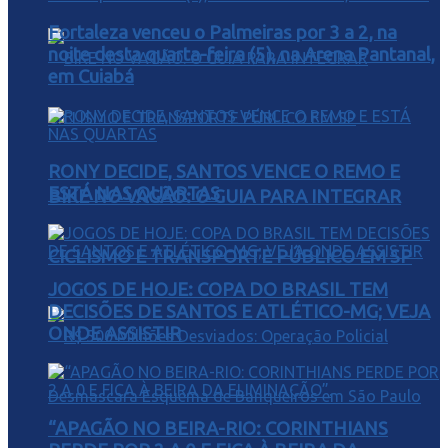
Fortaleza venceu o Palmeiras por 3 a 2, na
noite desta quarta-feira (5), na Arena Pantanal,
em Cuiabá
RONY DECIDE, SANTOS VENCE O REMO E
ESTÁ NAS QUARTAS
BIKE NO VAGÃO: O GUIA PARA INTEGRAR
CICLISMO E TRANSPORTE PÚBLICO EM SP
JOGOS DE HOJE: COPA DO BRASIL TEM
DECISÕES DE SANTOS E ATLÉTICO-MG; VEJA
ONDE ASSISTIR
“APAGÃO NO BEIRA-RIO: CORINTHIANS