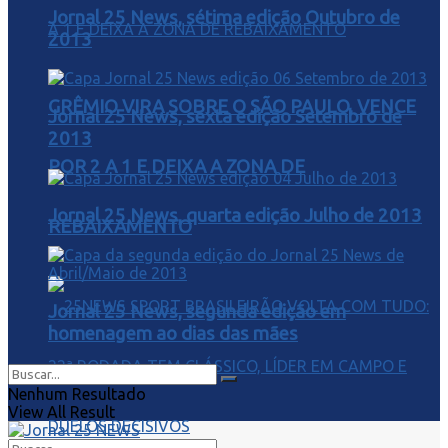
Jornal 25 News, sétima edição Outubro de
2013
GRÊMIO VIRA SOBRE O SÃO PAULO, VENCE
Jornal 25 News, sexta edição Setembro de
2013
POR 2 A 1 E DEIXA A ZONA DE
Jornal 25 News, quarta edição Julho de 2013
REBAIXAMENTO
Jornal 25 News, segunda edição em
homenagem ao dias das mães
Nenhum Resultado
View All Result