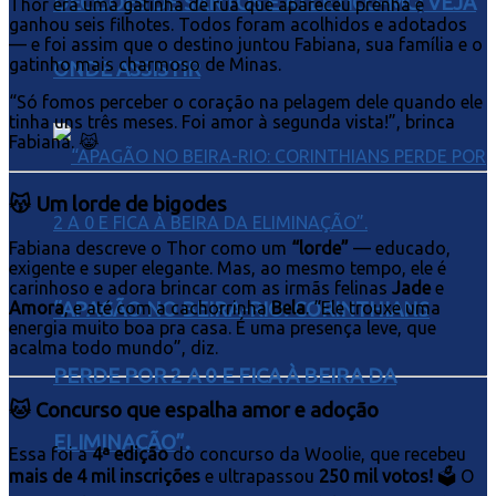
DECISÕES DE SANTOS E ATLÉTICO-MG; VEJA
Thor era uma gatinha de rua que apareceu prenha e
ganhou seis filhotes. Todos foram acolhidos e adotados
— e foi assim que o destino juntou Fabiana, sua família e o
gatinho mais charmoso de Minas.
ONDE ASSISTIR
“Só fomos perceber o coração na pelagem dele quando ele
tinha uns três meses. Foi amor à segunda vista!”, brinca
Fabiana. 😹
😽 Um lorde de bigodes
Fabiana descreve o Thor como um
“lorde”
— educado,
exigente e super elegante. Mas, ao mesmo tempo, ele é
carinhoso e adora brincar com as irmãs felinas
Jade
e
Amora
“APAGÃO NO BEIRA-RIO: CORINTHIANS
, e até com a cachorrinha
Bela
. “Ele trouxe uma
energia muito boa pra casa. É uma presença leve, que
acalma todo mundo”, diz.
PERDE POR 2 A 0 E FICA À BEIRA DA
🐱 Concurso que espalha amor e adoção
ELIMINAÇÃO”.
Essa foi a
4ª edição
do concurso da Woolie, que recebeu
mais de 4 mil inscrições
e ultrapassou
250 mil votos!
🗳️ O