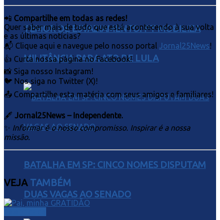
📲
Compartilhe em todas as redes!
Quer saber mais de tudo que está acontecendo à sua volta
TEMOR DE ESVAZIAMENTO: PT MOBILIZA
e as últimas notícias?
📬 Clique aqui e navegue pelo nosso portal
Jornal25News
!
MILITÂNCIA PARA ATO DE LULA
👍 Curta nossa página no Facebook!
📸 Siga nosso Instagram!
🐦 Nos siga no Twitter (X)!
📤 Compartilhe esta matéria com seus amigos e familiares!
🖋
Jornal25News – Independente.
✨
Informar é o nosso compromisso. Inspirar é a nossa
missão.
BATALHA EM SP: CINCO NOMES DISPUTAM
VEJA
TAMBÉM
DUAS VAGAS AO SENADO
Celebridade