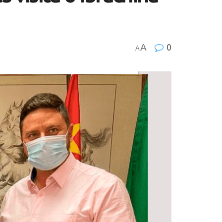
A
0
A