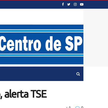
, alerta TSE
A
0