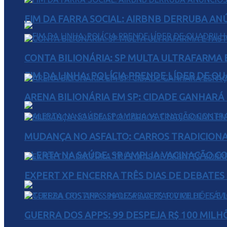
FIM DA FARRA SOCIAL: AIRBNB DERRUBA AN
CONTA BILIONÁRIA: SP MULTA ULTRAFARMA E 
FIM DA LINHA: POLÍCIA PRENDE LÍDER DE Q
ARENA BILIONÁRIA EM SP: CIDADE GANHARÁ 
MUDANÇA NO ASFALTO: CARROS TRADICIONA
ALERTA NA SAÚDE: SP AMPLIA VACINAÇÃO C
EXPERT XP ENCERRA TRÊS DIAS DE DEBATES
GUERRA DOS APPS: 99 DESPEJA R$ 100 MILH