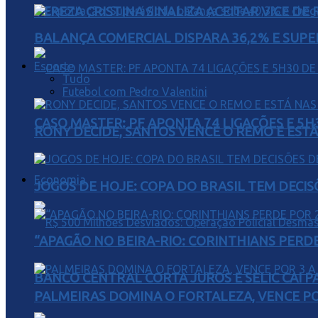
TEREZA CRISTINA SINALIZA ACEITAR VICE D
BALANÇA COMERCIAL DISPARA 36,2% E SUPER
Esporte
Tudo
Futebol com Pedro Valentini
CASO MASTER: PF APONTA 74 LIGAÇÕES E 5
RONY DECIDE, SANTOS VENCE O REMO E EST
Economia
JOGOS DE HOJE: COPA DO BRASIL TEM DECIS
“APAGÃO NO BEIRA-RIO: CORINTHIANS PERDE 
BANCO CENTRAL CORTA JUROS E SELIC CAI 
PALMEIRAS DOMINA O FORTALEZA, VENCE POR