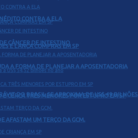
INÉDITO CONTRA A ELA
 DE CÂNCER DE INTESTINO
ÕES E LANÇA COMPRAS EM SP
UDA A FORMA DE PLANEJAR A APOSENTADORIA
ÁVIT DO BRASIL SE APROXIMA DE US$ 49 BILHÕES
O E CERCA TRÊS MENORES POR ESTUPRO EM SP
DE AFASTAM UM TERÇO DA GCM.