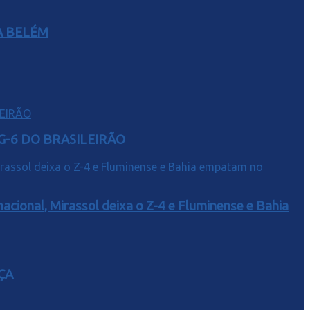
A BELÉM
G-6 DO BRASILEIRÃO
acional, Mirassol deixa o Z-4 e Fluminense e Bahia
ÇA