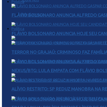
Sobre Nós
Política
Fale Conosco
FLÁVIO BOLSONARO ANUNCIA ALFREDO GASP
Política
FLÁVIO BOLSONARO ANUNCIA HOJE SEU CAN
TERROR NO GRAJAÚ: CRIMINOSO FAZ FAMÍLIA
FLÁVIO BOLSONARO ANUNCIA ALFREDO GASP
NEXUS/BTG: LULA EMPATA COM FLÁVIO BOL
ALÍVIO RESTRITO: SP REDUZ MANOBRA NA R
FLÁVIO BOLSONARO ANUNCIA HOJE SEU CAN