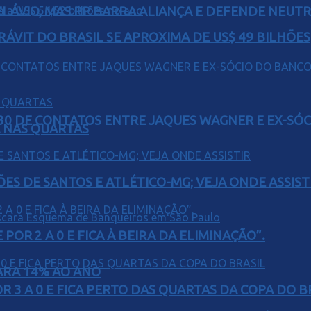
E FLÁVIO, MAS PP BARRA ALIANÇA E DEFENDE NEUT
ÁVIT DO BRASIL SE APROXIMA DE US$ 49 BILHÕES
H30 DE CONTATOS ENTRE JAQUES WAGNER E EX-SÓ
Á NAS QUARTAS
ÕES DE SANTOS E ATLÉTICO-MG; VEJA ONDE ASSIST
POR 2 A 0 E FICA À BEIRA DA ELIMINAÇÃO”.
PARA 14% AO ANO
 3 A 0 E FICA PERTO DAS QUARTAS DA COPA DO B