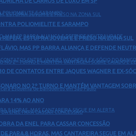
UADRILHA DE CARROS DE LUXO EM SP
ONTRA POLIOMIELITE E SARAMPO
 REFÉM, ESTUPRA JOVEM E É PRESO NA ZONA SUL
E FLÁVIO, MAS PP BARRA ALIANÇA E DEFENDE NEUT
H30 DE CONTATOS ENTRE JAQUES WAGNER E EX-SÓ
SONARO NO 2º TURNO E MANTÉM VANTAGEM SOBR
PARA 14% AO ANO
OBRA DA ENEL PARA CASSAR CONCESSÃO
EDE PARA 8 HORAS, MAS CANTAREIRA SEGUE EM AL