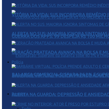
VITÓRIA DA VIDA: SUS INCORPORA REMÉDIO 
ALERTA NO SUS: MAIORIA IGNORA SINTOMAS
GUERRA DOS APPS: 99 DESPEJA R$ 100 MILH
GERAÇÃO PRATEADA AVANÇA NA BOLSA E M
Polícia
BALANÇA COMERCIAL DISPARA 36,2% E SUPER
BARBÁRIE VIRTUAL: POLÍCIA PRENDE ADULT
Esporte
ALERTA NA GUARDA: DEPRESSÃO E ANSIEDA
Tudo