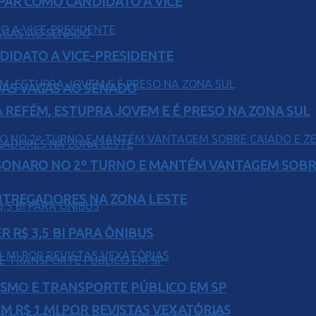
AR COMO CANDIDATO A VICE
DIDATO A VICE-PRESIDENTE
UAS VAGAS AO SENADO
 REFÉM, ESTUPRA JOVEM E É PRESO NA ZONA SUL
SONARO NO 2º TURNO E MANTÉM VANTAGEM SOBR
ENTREGADORES NA ZONA LESTE
 R$ 3,5 BI PARA ÔNIBUS
LISMO E TRANSPORTE PÚBLICO EM SP
 R$ 1 MI POR REVISTAS VEXATÓRIAS