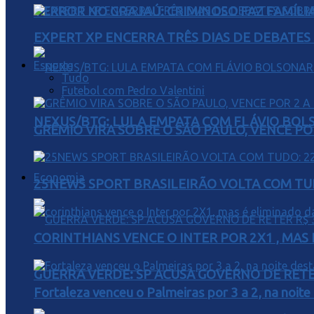
TERROR NO GRAJAÚ: CRIMINOSO FAZ FAMÍLIA
EXPERT XP ENCERRA TRÊS DIAS DE DEBATES
Esporte
Tudo
Futebol com Pedro Valentini
NEXUS/BTG: LULA EMPATA COM FLÁVIO BOL
GRÊMIO VIRA SOBRE O SÃO PAULO, VENCE PO
Economia
25NEWS SPORT BRASILEIRÃO VOLTA COM TUD
CORINTHIANS VENCE O INTER POR 2X1 , MAS
GUERRA VERDE: SP ACUSA GOVERNO DE RETER
Fortaleza venceu o Palmeiras por 3 a 2, na noite