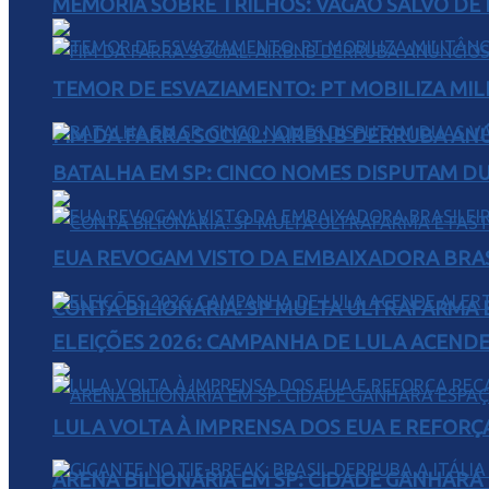
MEMÓRIA SOBRE TRILHOS: VAGÃO SALVO DE 
TEMOR DE ESVAZIAMENTO: PT MOBILIZA MIL
FIM DA FARRA SOCIAL: AIRBNB DERRUBA AN
BATALHA EM SP: CINCO NOMES DISPUTAM D
EUA REVOGAM VISTO DA EMBAIXADORA BRAS
CONTA BILIONÁRIA: SP MULTA ULTRAFARMA E 
ELEIÇÕES 2026: CAMPANHA DE LULA ACENDE
LULA VOLTA À IMPRENSA DOS EUA E REFORÇ
ARENA BILIONÁRIA EM SP: CIDADE GANHARÁ 