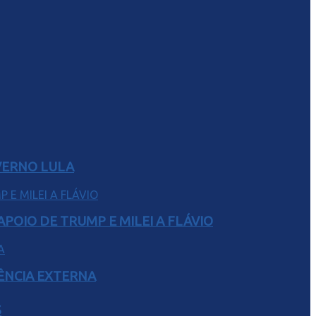
VERNO LULA
POIO DE TRUMP E MILEI A FLÁVIO
RÊNCIA EXTERNA
S