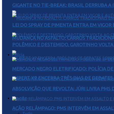
GIGANTE NO TIE-BREAK: BRASIL DERRUBA A I
LEI DO SPRAY DE PIMENTA ENTRA EM VIGOR 
MUDANÇA NO ASFALTO: CARROS TRADICIONA
POLÊMICO E DESTEMIDO, GAROTINHO VOLTA 
Polícia
MERCADO NEGRO ELETRIFICADO: POLÍCIA D
EXPERT XP ENCERRA TRÊS DIAS DE DEBATES
ABSOLVIÇÃO QUE REVOLTA: JÚRI LIVRA PMS
Esporte
AÇÃO RELÂMPAGO: PMS INTERVÊM EM ASSAL
Tudo