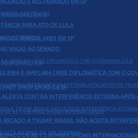
INCÊNDIO É RESTAURADO EM SP
ITÂNCIA PARA ATO DE LULA
ÚNCIOS IRREGULARES EM SP
UAS VAGAS AO SENADO
ILEIRA E AMPLIAM CRISE DIPLOMÁTICA COM O GO
FAST SHOP EM R$ 2,8 BI
 ALERTA CONTRA INTERFERÊNCIA EXTERNA APÓS A
A RECADO A TRUMP: BRASIL NÃO ACEITA INTERFE
ESPAÇO DE R$ 1,5 BI PARA SHOWS INTERNACIONAI