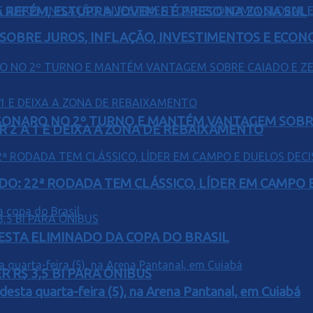
 REFÉM, ESTUPRA JOVEM E É PRESO NA ZONA SUL
 SOBRE JUROS, INFLAÇÃO, INVESTIMENTOS E ECO
SONARO NO 2º TURNO E MANTÉM VANTAGEM SOBR
R 2 A 1 E DEIXA A ZONA DE REBAIXAMENTO
O: 22ª RODADA TEM CLÁSSICO, LÍDER EM CAMPO E
 ESTA ELIMINADO DA COPA DO BRASIL
 R$ 3,5 BI PARA ÔNIBUS
 desta quarta-feira (5), na Arena Pantanal, em Cuiabá