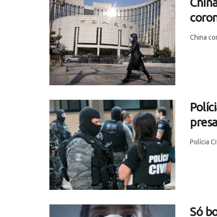
China
coron
China co
Políc
pres
Polícia C
Só bo