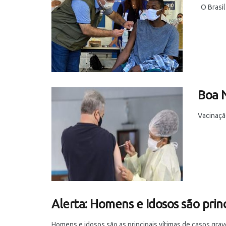
O Brasil 
Boa N
Vacinaçã
Alerta: Homens e Idosos são princ
Homens e idosos são as principais vítimas de casos grav