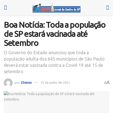
Boa Notícia: Toda a população
de SP estará vacinada até
Setembro
O Governo do Estado anunciou que toda a
população adulta dos 645 municípios de São Paulo
deverá estar vacinada contra a Covid-19 até 15 de
setembro
A
por
25news
15 de junho de 2021
A