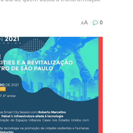
A
0
A