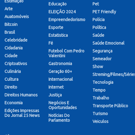
Estimação
Educação
Pet
Arte
ELEIÇÃO 2024
PET Friendly
Auatomóveis
Empreendedorismo
Polícia
Bitcoin
Esporte
Política
Brasil
Estatistica
Saúde
Celebridade
Fé
Saúde Emocional
Cidadania
Futebol Com Pedro
Segurança
Cidade
Valentini
Semeador
Criptoativos
Gastronomia
Show
Culinária
Geração 60+
Streming/Filmes/Série
Cultura
Internacional
Tecnologia
Direito
Internet
Tempo
Direitos Humanos
Justiça
Trabalho
Economia
Negócios E
Transporte Público
Oportunidades
Edições Impressas
Turismo
Do Jornal 25 News
Notícias Do
Parlamento
Veiculos