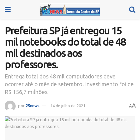
Prefeitura SP já entregou 15
mil notebooks do total de 48
mil destinados aos
professores.
Entrega total dos 48 mil computadores deve
ocorrer até o mês de setembro. Investimento foi de
R$ 156,7 milhões
A
por
25news
14 de julho de 2021
A