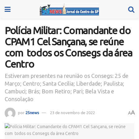
Polícia Militar: Comandante do
CPAM1 Cel Sançana, se reúne
com todos os Consegs da área
Centro
Estiveram presentes na reunião os Consegs: 25 de
Março; Centro; Santa Cecilia; Liberdade; Paulista;
Cambuci; Brás; Bom Retiro; Pari; Bela Vista e
Consolação
A
por
25news
23 de novembro de 2022
A