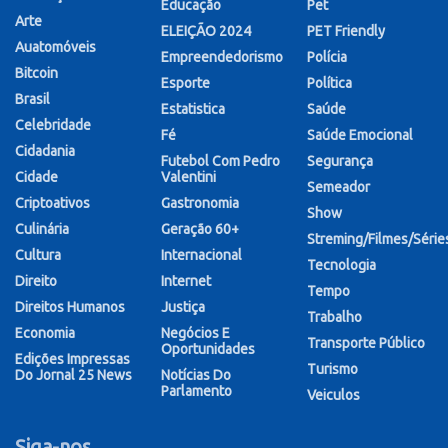
Educação
Pet
Arte
ELEIÇÃO 2024
PET Friendly
Auatomóveis
Empreendedorismo
Polícia
Bitcoin
Esporte
Política
Brasil
Estatistica
Saúde
Celebridade
Fé
Saúde Emocional
Cidadania
Futebol Com Pedro
Segurança
Cidade
Valentini
Semeador
Criptoativos
Gastronomia
Show
Culinária
Geração 60+
Streming/Filmes/Série
Cultura
Internacional
Tecnologia
Direito
Internet
Tempo
Direitos Humanos
Justiça
Trabalho
Economia
Negócios E
Transporte Público
Oportunidades
Edições Impressas
Turismo
Do Jornal 25 News
Notícias Do
Parlamento
Veiculos
Siga-nos