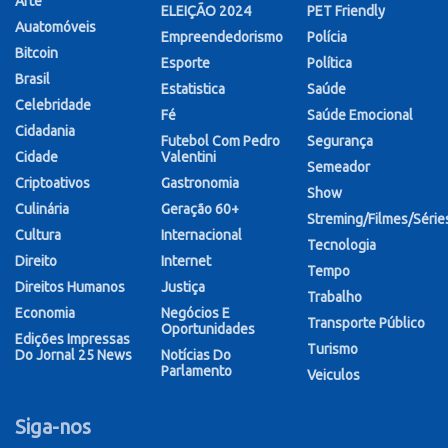
Arte
ELEIÇÃO 2024
PET Friendly
Auatomóveis
Empreendedorismo
Polícia
Bitcoin
Esporte
Política
Brasil
Estatistica
Saúde
Celebridade
Fé
Saúde Emocional
Cidadania
Futebol Com Pedro
Segurança
Cidade
Valentini
Semeador
Criptoativos
Gastronomia
Show
Culinária
Geração 60+
Streming/Filmes/Série
Cultura
Internacional
Tecnologia
Direito
Internet
Tempo
Direitos Humanos
Justiça
Trabalho
Economia
Negócios E
Transporte Público
Oportunidades
Edições Impressas
Turismo
Do Jornal 25 News
Notícias Do
Parlamento
Veiculos
Siga-nos