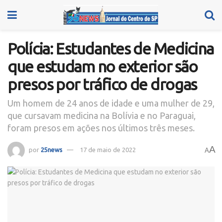
Polícia: Estudantes de Medicina
que estudam no exterior são
presos por tráfico de drogas
Um homem de 24 anos de idade e uma mulher de 29,
que cursavam medicina na Bolívia e no Paraguai,
foram presos em ações nos últimos três meses.
A
por
25news
17 de maio de 2022
A