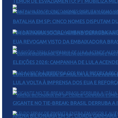
TEMOR DE ESVAZIAMENTO: PT MOBILIZA MIL
BATALHA EM SP: CINCO NOMES DISPUTAM D
FIM DA FARRA SOCIAL: AIRBNB DERRUBA AN
EUA REVOGAM VISTO DA EMBAIXADORA BRAS
ELEIÇÕES 2026: CAMPANHA DE LULA ACENDE
CONTA BILIONÁRIA: SP MULTA ULTRAFARMA E 
LULA VOLTA À IMPRENSA DOS EUA E REFORÇ
GIGANTE NO TIE-BREAK: BRASIL DERRUBA A I
ARENA BILIONÁRIA EM SP: CIDADE GANHARÁ 