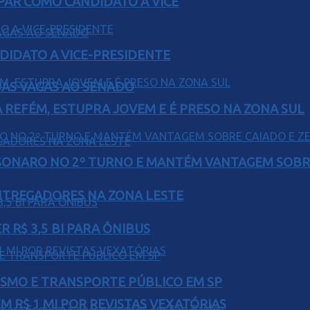
AR COMO CANDIDATO A VICE
DIDATO A VICE-PRESIDENTE
UAS VAGAS AO SENADO
 REFÉM, ESTUPRA JOVEM E É PRESO NA ZONA SUL
SONARO NO 2º TURNO E MANTÉM VANTAGEM SOBR
ENTREGADORES NA ZONA LESTE
 R$ 3,5 BI PARA ÔNIBUS
LISMO E TRANSPORTE PÚBLICO EM SP
 R$ 1 MI POR REVISTAS VEXATÓRIAS