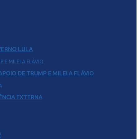
VERNO LULA
POIO DE TRUMP E MILEI A FLÁVIO
RÊNCIA EXTERNA
S