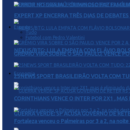
TERROR NO GRAJAÚ: CRIMINOSO FAZ FAMÍLIA
EXPERT XP ENCERRA TRÊS DIAS DE DEBATES
Esporte
Tudo
Futebol com Pedro Valentini
NEXUS/BTG: LULA EMPATA COM FLÁVIO BOL
GRÊMIO VIRA SOBRE O SÃO PAULO, VENCE PO
Economia
25NEWS SPORT BRASILEIRÃO VOLTA COM TUD
CORINTHIANS VENCE O INTER POR 2X1 , MAS
GUERRA VERDE: SP ACUSA GOVERNO DE RETER
Fortaleza venceu o Palmeiras por 3 a 2, na noite