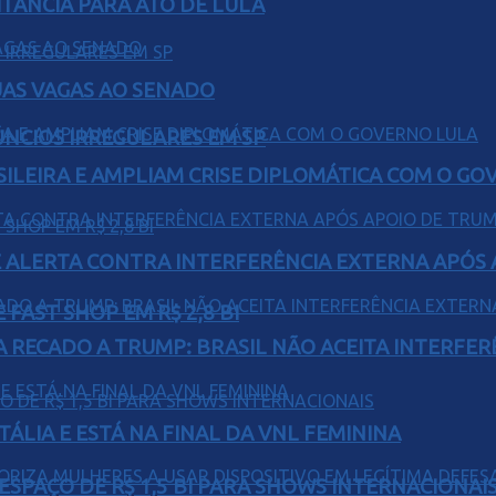
ITÂNCIA PARA ATO DE LULA
UAS VAGAS AO SENADO
ÚNCIOS IRREGULARES EM SP
ILEIRA E AMPLIAM CRISE DIPLOMÁTICA COM O GO
 ALERTA CONTRA INTERFERÊNCIA EXTERNA APÓS A
FAST SHOP EM R$ 2,8 BI
A RECADO A TRUMP: BRASIL NÃO ACEITA INTERFE
TÁLIA E ESTÁ NA FINAL DA VNL FEMININA
ESPAÇO DE R$ 1,5 BI PARA SHOWS INTERNACIONAI