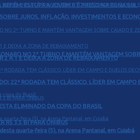
 REFÉM, ESTUPRA JOVEM E É PRESO NA ZONA SUL
 SOBRE JUROS, INFLAÇÃO, INVESTIMENTOS E ECO
SONARO NO 2º TURNO E MANTÉM VANTAGEM SOBR
R 2 A 1 E DEIXA A ZONA DE REBAIXAMENTO
O: 22ª RODADA TEM CLÁSSICO, LÍDER EM CAMPO E
 ESTA ELIMINADO DA COPA DO BRASIL
 R$ 3,5 BI PARA ÔNIBUS
 desta quarta-feira (5), na Arena Pantanal, em Cuiabá