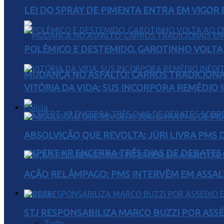
LEI DO SPRAY DE PIMENTA ENTRA EM VIGOR 
POLÊMICO E DESTEMIDO, GAROTINHO VOLTA 
MUDANÇA NO ASFALTO: CARROS TRADICIONA
VITÓRIA DA VIDA: SUS INCORPORA REMÉDIO 
Polícia
ABSOLVIÇÃO QUE REVOLTA: JÚRI LIVRA PMS
EXPERT XP ENCERRA TRÊS DIAS DE DEBATES
AÇÃO RELÂMPAGO: PMS INTERVÊM EM ASSAL
Esporte
STJ RESPONSABILIZA MARCO BUZZI POR AS
Tudo