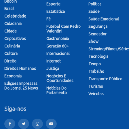
Bitcoin
Esporte
Política
Brasil
Estatistica
Saúde
Celebridade
Fé
Saúde Emocional
Cidadania
Futebol Com Pedro
Segurança
Cidade
Valentini
Semeador
Criptoativos
Gastronomia
Show
Culinária
Geração 60+
Streming/Filmes/Série
Cultura
Internacional
Tecnologia
Direito
Internet
Tempo
Direitos Humanos
Justiça
Trabalho
Economia
Negócios E
Transporte Público
Oportunidades
Edições Impressas
Turismo
Do Jornal 25 News
Notícias Do
Parlamento
Veiculos
Siga-nos