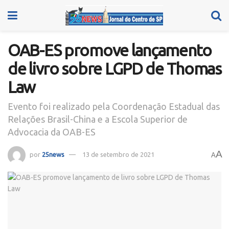
OAB-ES promove lançamento
de livro sobre LGPD de Thomas
Law
Evento foi realizado pela Coordenação Estadual das
Relações Brasil-China e a Escola Superior de
Advocacia da OAB-ES
A
por
25news
13 de setembro de 2021
A