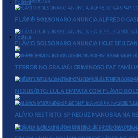
Sobre Nós
Política
Fale Conosco
FLÁVIO BOLSONARO ANUNCIA ALFREDO GASP
Política
FLÁVIO BOLSONARO ANUNCIA HOJE SEU CAN
TERROR NO GRAJAÚ: CRIMINOSO FAZ FAMÍLIA
FLÁVIO BOLSONARO ANUNCIA ALFREDO GASP
NEXUS/BTG: LULA EMPATA COM FLÁVIO BOL
ALÍVIO RESTRITO: SP REDUZ MANOBRA NA R
FLÁVIO BOLSONARO ANUNCIA HOJE SEU CAN