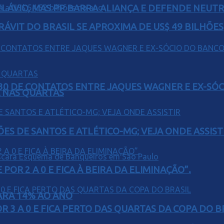
E FLÁVIO, MAS PP BARRA ALIANÇA E DEFENDE NEUT
ÁVIT DO BRASIL SE APROXIMA DE US$ 49 BILHÕES
H30 DE CONTATOS ENTRE JAQUES WAGNER E EX-SÓ
Á NAS QUARTAS
ÕES DE SANTOS E ATLÉTICO-MG; VEJA ONDE ASSIST
POR 2 A 0 E FICA À BEIRA DA ELIMINAÇÃO”.
PARA 14% AO ANO
 3 A 0 E FICA PERTO DAS QUARTAS DA COPA DO B