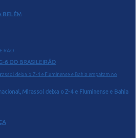
A BELÉM
G-6 DO BRASILEIRÃO
acional, Mirassol deixa o Z-4 e Fluminense e Bahia
ÇA