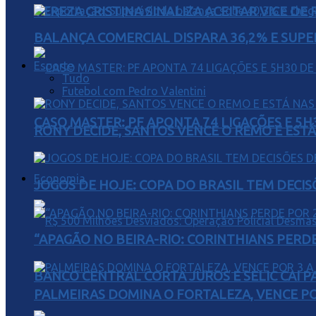
TEREZA CRISTINA SINALIZA ACEITAR VICE D
BALANÇA COMERCIAL DISPARA 36,2% E SUPER
Esporte
Tudo
Futebol com Pedro Valentini
CASO MASTER: PF APONTA 74 LIGAÇÕES E 5
RONY DECIDE, SANTOS VENCE O REMO E EST
Economia
JOGOS DE HOJE: COPA DO BRASIL TEM DECIS
“APAGÃO NO BEIRA-RIO: CORINTHIANS PERDE 
BANCO CENTRAL CORTA JUROS E SELIC CAI 
PALMEIRAS DOMINA O FORTALEZA, VENCE POR