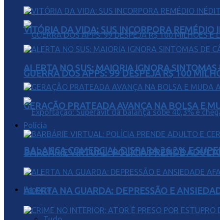
VITÓRIA DA VIDA: SUS INCORPORA REMÉDIO 
ALERTA NO SUS: MAIORIA IGNORA SINTOMAS
GUERRA DOS APPS: 99 DESPEJA R$ 100 MILH
GERAÇÃO PRATEADA AVANÇA NA BOLSA E M
Polícia
BALANÇA COMERCIAL DISPARA 36,2% E SUPER
BARBÁRIE VIRTUAL: POLÍCIA PRENDE ADULT
Esporte
ALERTA NA GUARDA: DEPRESSÃO E ANSIEDA
Tudo