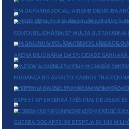
FIM DA FARRA SOCIAL: AIRBNB DERRUBA AN
CONTA BILIONÁRIA: SP MULTA ULTRAFARMA E 
FIM DA LINHA: POLÍCIA PRENDE LÍDER DE Q
ARENA BILIONÁRIA EM SP: CIDADE GANHARÁ 
MUDANÇA NO ASFALTO: CARROS TRADICIONA
ALERTA NA SAÚDE: SP AMPLIA VACINAÇÃO C
EXPERT XP ENCERRA TRÊS DIAS DE DEBATES
GUERRA DOS APPS: 99 DESPEJA R$ 100 MILH