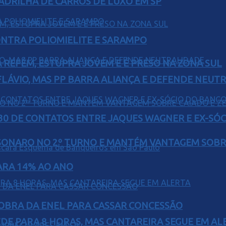
UADRILHA DE CARROS DE LUXO EM SP
ONTRA POLIOMIELITE E SARAMPO
 REFÉM, ESTUPRA JOVEM E É PRESO NA ZONA SUL
E FLÁVIO, MAS PP BARRA ALIANÇA E DEFENDE NEUT
H30 DE CONTATOS ENTRE JAQUES WAGNER E EX-SÓ
SONARO NO 2º TURNO E MANTÉM VANTAGEM SOBR
PARA 14% AO ANO
OBRA DA ENEL PARA CASSAR CONCESSÃO
EDE PARA 8 HORAS, MAS CANTAREIRA SEGUE EM AL