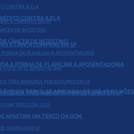
INÉDITO CONTRA A ELA
 DE CÂNCER DE INTESTINO
ÕES E LANÇA COMPRAS EM SP
UDA A FORMA DE PLANEJAR A APOSENTADORIA
ÁVIT DO BRASIL SE APROXIMA DE US$ 49 BILHÕES
O E CERCA TRÊS MENORES POR ESTUPRO EM SP
DE AFASTAM UM TERÇO DA GCM.