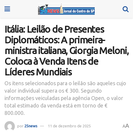
Itália: Leilão de Presentes
Diplomáticos: A primeira-
ministra italiana, Giorgia Meloni,
Coloca à Venda Itens de
Líderes Mundiais
Os itens selecionados para o leilão são aqueles cujo
valor individual supera os € 300. Segundo
informações veiculadas pela agência Open, o valor
total estimado da venda está em torno de €
800.000.
A
por
25news
11 de dezembro de 2025
A