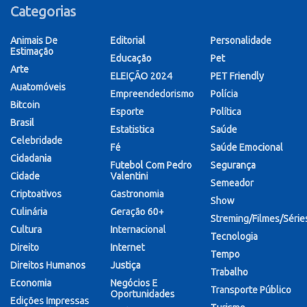
Categorias
Animais De
Editorial
Personalidade
Estimação
Educação
Pet
Arte
ELEIÇÃO 2024
PET Friendly
Auatomóveis
Empreendedorismo
Polícia
Bitcoin
Esporte
Política
Brasil
Estatistica
Saúde
Celebridade
Fé
Saúde Emocional
Cidadania
Futebol Com Pedro
Segurança
Cidade
Valentini
Semeador
Criptoativos
Gastronomia
Show
Culinária
Geração 60+
Streming/Filmes/Série
Cultura
Internacional
Tecnologia
Direito
Internet
Tempo
Direitos Humanos
Justiça
Trabalho
Economia
Negócios E
Transporte Público
Oportunidades
Edições Impressas