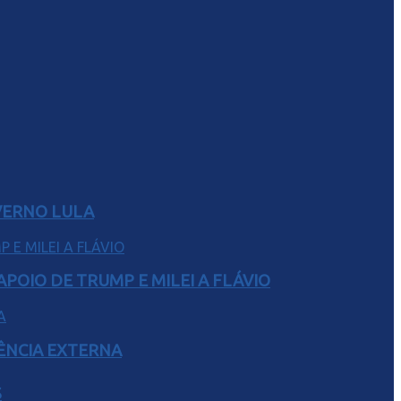
VERNO LULA
POIO DE TRUMP E MILEI A FLÁVIO
RÊNCIA EXTERNA
S