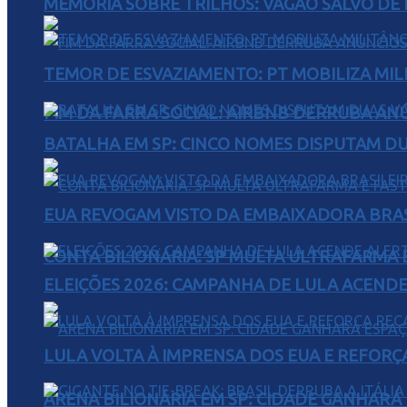
MEMÓRIA SOBRE TRILHOS: VAGÃO SALVO DE 
TEMOR DE ESVAZIAMENTO: PT MOBILIZA MIL
FIM DA FARRA SOCIAL: AIRBNB DERRUBA AN
BATALHA EM SP: CINCO NOMES DISPUTAM D
EUA REVOGAM VISTO DA EMBAIXADORA BRAS
CONTA BILIONÁRIA: SP MULTA ULTRAFARMA E 
ELEIÇÕES 2026: CAMPANHA DE LULA ACENDE
LULA VOLTA À IMPRENSA DOS EUA E REFORÇ
ARENA BILIONÁRIA EM SP: CIDADE GANHARÁ 