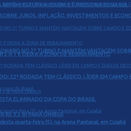
 REFÉM, ESTUPRA JOVEM E É PRESO NA ZONA SUL
 SOBRE JUROS, INFLAÇÃO, INVESTIMENTOS E ECO
SONARO NO 2º TURNO E MANTÉM VANTAGEM SOBR
R 2 A 1 E DEIXA A ZONA DE REBAIXAMENTO
O: 22ª RODADA TEM CLÁSSICO, LÍDER EM CAMPO E
 ESTA ELIMINADO DA COPA DO BRASIL
 R$ 3,5 BI PARA ÔNIBUS
 desta quarta-feira (5), na Arena Pantanal, em Cuiabá