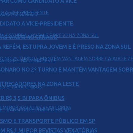
AR COMO CANDIDATO A VICE
DIDATO A VICE-PRESIDENTE
UAS VAGAS AO SENADO
 REFÉM, ESTUPRA JOVEM E É PRESO NA ZONA SUL
SONARO NO 2º TURNO E MANTÉM VANTAGEM SOBR
ENTREGADORES NA ZONA LESTE
 R$ 3,5 BI PARA ÔNIBUS
LISMO E TRANSPORTE PÚBLICO EM SP
 R$ 1 MI POR REVISTAS VEXATÓRIAS