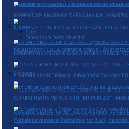
TERROR NO GRAJAÚ: CRIMINOSO FAZ FAMÍLIA
EXPERT XP ENCERRA TRÊS DIAS DE DEBATES
Esporte
Tudo
Futebol com Pedro Valentini
NEXUS/BTG: LULA EMPATA COM FLÁVIO BOL
GRÊMIO VIRA SOBRE O SÃO PAULO, VENCE PO
Economia
25NEWS SPORT BRASILEIRÃO VOLTA COM TUD
CORINTHIANS VENCE O INTER POR 2X1 , MAS
GUERRA VERDE: SP ACUSA GOVERNO DE RETER
Fortaleza venceu o Palmeiras por 3 a 2, na noite