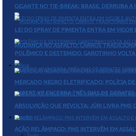
GIGANTE NO TIE-BREAK: BRASIL DERRUBA A I
LEI DO SPRAY DE PIMENTA ENTRA EM VIGOR 
MUDANÇA NO ASFALTO: CARROS TRADICIONA
POLÊMICO E DESTEMIDO, GAROTINHO VOLTA 
Polícia
MERCADO NEGRO ELETRIFICADO: POLÍCIA D
EXPERT XP ENCERRA TRÊS DIAS DE DEBATES
ABSOLVIÇÃO QUE REVOLTA: JÚRI LIVRA PMS
Esporte
AÇÃO RELÂMPAGO: PMS INTERVÊM EM ASSAL
Tudo