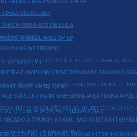
INCÊNDIO É RESTAURADO EM SP
ITÂNCIA PARA ATO DE LULA
ÚNCIOS IRREGULARES EM SP
UAS VAGAS AO SENADO
ILEIRA E AMPLIAM CRISE DIPLOMÁTICA COM O GO
FAST SHOP EM R$ 2,8 BI
 ALERTA CONTRA INTERFERÊNCIA EXTERNA APÓS A
A RECADO A TRUMP: BRASIL NÃO ACEITA INTERFE
ESPAÇO DE R$ 1,5 BI PARA SHOWS INTERNACIONAI