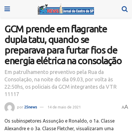
GCM prende em flagrante
dupla tatu, quando se
preparava para furtar fios de
energia elétrica na consolação
Em patrulhamento preventivo pela Rua da
Consolação, na noite do dia 09.03, por volta às
22:50hs, os policiais da GCM integrantes da VTR
11117
A
por
25news
14 de maio de 2021
A
Os subinspetores Assunção e Ronaldo, o 1a. Classe
Alexandre e o 3a. Classe Fletcher, visualizaram uma