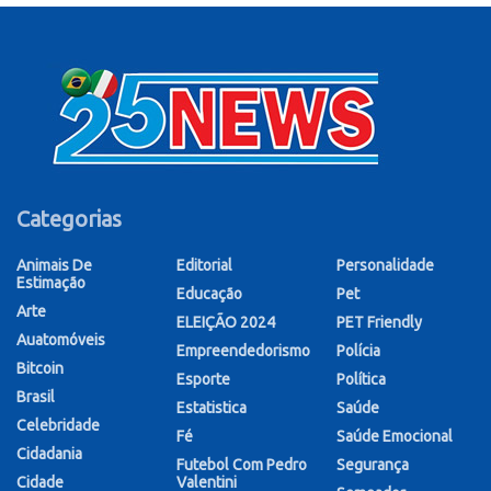
Categorias
Animais De
Editorial
Personalidade
Estimação
Educação
Pet
Arte
ELEIÇÃO 2024
PET Friendly
Auatomóveis
Empreendedorismo
Polícia
Bitcoin
Esporte
Política
Brasil
Estatistica
Saúde
Celebridade
Fé
Saúde Emocional
Cidadania
Futebol Com Pedro
Segurança
Cidade
Valentini