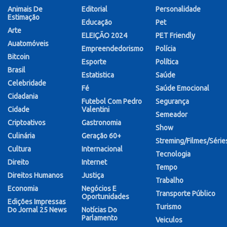
Animais De
Editorial
Personalidade
Estimação
Educação
Pet
Arte
ELEIÇÃO 2024
PET Friendly
Auatomóveis
Empreendedorismo
Polícia
Bitcoin
Esporte
Política
Brasil
Estatistica
Saúde
Celebridade
Fé
Saúde Emocional
Cidadania
Futebol Com Pedro
Segurança
Cidade
Valentini
Semeador
Criptoativos
Gastronomia
Show
Culinária
Geração 60+
Streming/Filmes/Série
Cultura
Internacional
Tecnologia
Direito
Internet
Tempo
Direitos Humanos
Justiça
Trabalho
Economia
Negócios E
Transporte Público
Oportunidades
Edições Impressas
Turismo
Do Jornal 25 News
Notícias Do
Parlamento
Veiculos