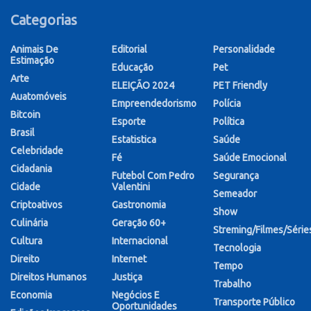
Categorias
Animais De
Editorial
Personalidade
Estimação
Educação
Pet
Arte
ELEIÇÃO 2024
PET Friendly
Auatomóveis
Empreendedorismo
Polícia
Bitcoin
Esporte
Política
Brasil
Estatistica
Saúde
Celebridade
Fé
Saúde Emocional
Cidadania
Futebol Com Pedro
Segurança
Cidade
Valentini
Semeador
Criptoativos
Gastronomia
Show
Culinária
Geração 60+
Streming/Filmes/Série
Cultura
Internacional
Tecnologia
Direito
Internet
Tempo
Direitos Humanos
Justiça
Trabalho
Economia
Negócios E
Transporte Público
Oportunidades