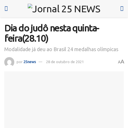
Dia do judô nesta quinta-
feira(28.10)
Modalidade já deu ao Brasil 24 medalhas olímpicas
A
por
25news
28 de outubro de 2021
A