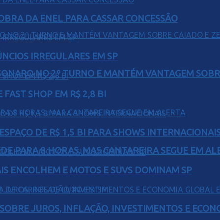
OBRA DA ENEL PARA CASSAR CONCESSÃO
ÚNCIOS IRREGULARES EM SP
SONARO NO 2º TURNO E MANTÉM VANTAGEM SOBR
FAST SHOP EM R$ 2,8 BI
ESPAÇO DE R$ 1,5 BI PARA SHOWS INTERNACIONAI
EDE PARA 8 HORAS, MAS CANTAREIRA SEGUE EM AL
IS ENCOLHEM E MOTOS E SUVS DOMINAM SP
 SOBRE JUROS, INFLAÇÃO, INVESTIMENTOS E ECO