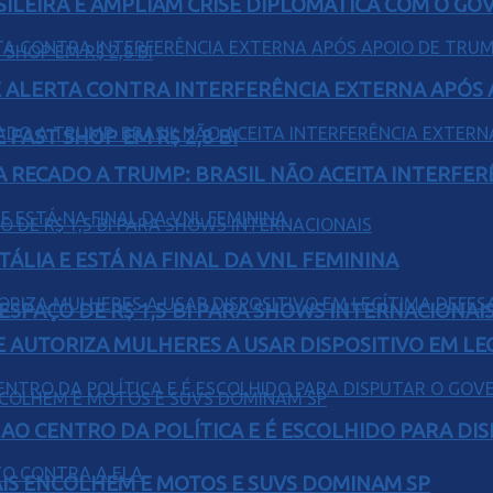
ILEIRA E AMPLIAM CRISE DIPLOMÁTICA COM O GO
 ALERTA CONTRA INTERFERÊNCIA EXTERNA APÓS A
FAST SHOP EM R$ 2,8 BI
A RECADO A TRUMP: BRASIL NÃO ACEITA INTERFE
TÁLIA E ESTÁ NA FINAL DA VNL FEMININA
ESPAÇO DE R$ 1,5 BI PARA SHOWS INTERNACIONAI
E AUTORIZA MULHERES A USAR DISPOSITIVO EM LE
AO CENTRO DA POLÍTICA E É ESCOLHIDO PARA DI
IS ENCOLHEM E MOTOS E SUVS DOMINAM SP