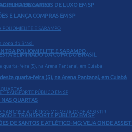
UADRILHA DE CARROS DE LUXO EM SP
ÕES E LANÇA COMPRAS EM SP
ONTRA POLIOMIELITE E SARAMPO
 ESTA ELIMINADO DA COPA DO BRASIL
 desta quarta-feira (5), na Arena Pantanal, em Cuiabá
Á NAS QUARTAS
LISMO E TRANSPORTE PÚBLICO EM SP
ÕES DE SANTOS E ATLÉTICO-MG; VEJA ONDE ASSIST