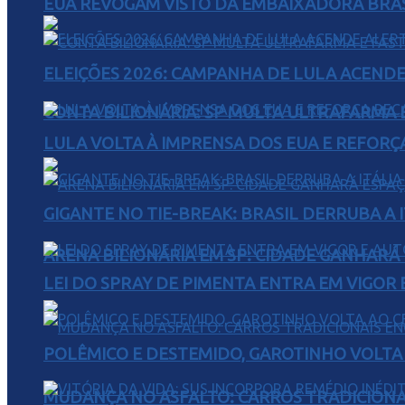
EUA REVOGAM VISTO DA EMBAIXADORA BRAS
ELEIÇÕES 2026: CAMPANHA DE LULA ACENDE
CONTA BILIONÁRIA: SP MULTA ULTRAFARMA E 
LULA VOLTA À IMPRENSA DOS EUA E REFORÇ
GIGANTE NO TIE-BREAK: BRASIL DERRUBA A I
ARENA BILIONÁRIA EM SP: CIDADE GANHARÁ 
LEI DO SPRAY DE PIMENTA ENTRA EM VIGOR 
POLÊMICO E DESTEMIDO, GAROTINHO VOLTA 
MUDANÇA NO ASFALTO: CARROS TRADICIONA