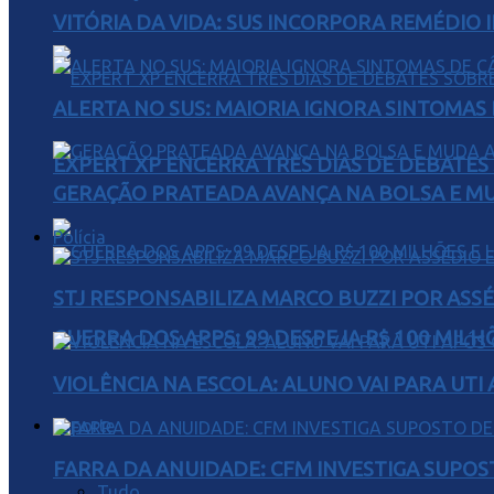
VITÓRIA DA VIDA: SUS INCORPORA REMÉDIO 
ALERTA NO SUS: MAIORIA IGNORA SINTOMAS
EXPERT XP ENCERRA TRÊS DIAS DE DEBATES
GERAÇÃO PRATEADA AVANÇA NA BOLSA E M
Polícia
STJ RESPONSABILIZA MARCO BUZZI POR AS
GUERRA DOS APPS: 99 DESPEJA R$ 100 MILH
VIOLÊNCIA NA ESCOLA: ALUNO VAI PARA UTI
Esporte
FARRA DA ANUIDADE: CFM INVESTIGA SUPOS
Tudo