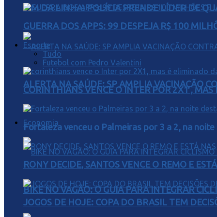
FIM DA LINHA: POLÍCIA PRENDE LÍDER DE Q
GUERRA DOS APPS: 99 DESPEJA R$ 100 MILH
Esporte
Tudo
Futebol com Pedro Valentini
ALERTA NA SAÚDE: SP AMPLIA VACINAÇÃO C
CORINTHIANS VENCE O INTER POR 2X1 , MAS
Economia
Fortaleza venceu o Palmeiras por 3 a 2, na noite
RONY DECIDE, SANTOS VENCE O REMO E EST
BIKE NO VAGÃO: O GUIA PARA INTEGRAR CIC
JOGOS DE HOJE: COPA DO BRASIL TEM DECIS