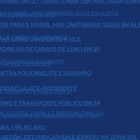
SONARO NO 2º TURNO E MANTÉM VANTAGEM SOBR
EDE PARA 8 HORAS, MAS CANTAREIRA SEGUE EM AL
AR COMO CANDIDATO A VICE
UADRILHA DE CARROS DE LUXO EM SP
ONTRA POLIOMIELITE E SARAMPO
DIDATO A VICE-PRESIDENTE
LISMO E TRANSPORTE PÚBLICO EM SP
PARA 14% AO ANO
 REFÉM, ESTUPRA JOVEM E É PRESO NA ZONA SUL