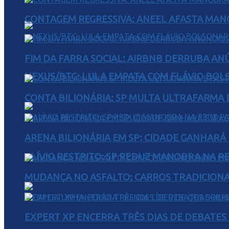
CONTAGEM REGRESSIVA: ANEEL AFASTA MAN
FIM DA FARRA SOCIAL: AIRBNB DERRUBA AN
NEXUS/BTG: LULA EMPATA COM FLÁVIO BOL
CONTA BILIONÁRIA: SP MULTA ULTRAFARMA E 
ARENA BILIONÁRIA EM SP: CIDADE GANHARÁ 
ALÍVIO RESTRITO: SP REDUZ MANOBRA NA R
MUDANÇA NO ASFALTO: CARROS TRADICIONA
EXPERT XP ENCERRA TRÊS DIAS DE DEBATES