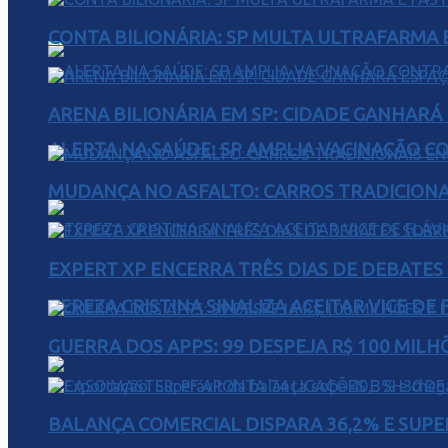
CONTA BILIONÁRIA: SP MULTA ULTRAFARMA E 
ARENA BILIONÁRIA EM SP: CIDADE GANHARÁ 
ALERTA NA SAÚDE: SP AMPLIA VACINAÇÃO C
MUDANÇA NO ASFALTO: CARROS TRADICIONA
EXPERT XP ENCERRA TRÊS DIAS DE DEBATES
TEREZA CRISTINA SINALIZA ACEITAR VICE D
GUERRA DOS APPS: 99 DESPEJA R$ 100 MILH
BALANÇA COMERCIAL DISPARA 36,2% E SUPER