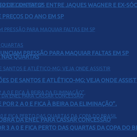
H30 DE CONTATOS ENTRE JAQUES WAGNER E EX-SÓ
 PREÇOS DO ANO EM SP
UNCIAM PRESSÃO PARA MAQUIAR FALTAS EM SP
Á NAS QUARTAS
ÕES DE SANTOS E ATLÉTICO-MG; VEJA ONDE ASSIST
POR 2 A 0 E FICA À BEIRA DA ELIMINAÇÃO”.
OBRA DA ENEL PARA CASSAR CONCESSÃO
 3 A 0 E FICA PERTO DAS QUARTAS DA COPA DO B