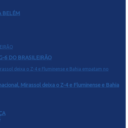
A BELÉM
G-6 DO BRASILEIRÃO
acional, Mirassol deixa o Z-4 e Fluminense e Bahia
ÇA
S