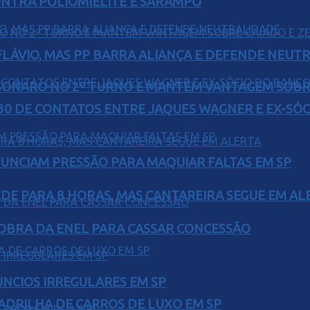
ONTRA POLIOMIELITE E SARAMPO
E FLÁVIO, MAS PP BARRA ALIANÇA E DEFENDE NEUT
SONARO NO 2º TURNO E MANTÉM VANTAGEM SOBR
H30 DE CONTATOS ENTRE JAQUES WAGNER E EX-SÓ
UNCIAM PRESSÃO PARA MAQUIAR FALTAS EM SP
EDE PARA 8 HORAS, MAS CANTAREIRA SEGUE EM AL
OBRA DA ENEL PARA CASSAR CONCESSÃO
ÚNCIOS IRREGULARES EM SP
UADRILHA DE CARROS DE LUXO EM SP