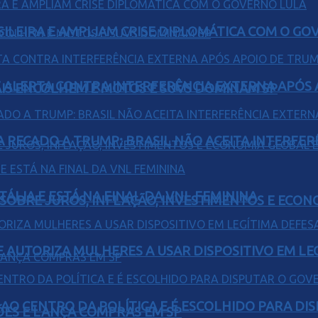
ILEIRA E AMPLIAM CRISE DIPLOMÁTICA COM O GO
 ALERTA CONTRA INTERFERÊNCIA EXTERNA APÓS A
IS ENCOLHEM E MOTOS E SUVS DOMINAM SP
A RECADO A TRUMP: BRASIL NÃO ACEITA INTERFE
TÁLIA E ESTÁ NA FINAL DA VNL FEMININA
 SOBRE JUROS, INFLAÇÃO, INVESTIMENTOS E ECO
E AUTORIZA MULHERES A USAR DISPOSITIVO EM LE
AO CENTRO DA POLÍTICA E É ESCOLHIDO PARA DI
ÕES E LANÇA COMPRAS EM SP