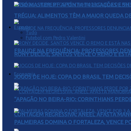
CASO MASTER: PF APONTA 74 LIGAÇÕES E 5
TRÉGUA: ALIMENTOS TÊM A MAIOR QUEDA DE
Esporte
Tudo
Futebol com Pedro Valentini
FRAUDE NA FREQUÊNCIA: PROFESSORES DEN
RONY DECIDE, SANTOS VENCE O REMO E EST
Economia
JOGOS DE HOJE: COPA DO BRASIL TEM DECIS
“APAGÃO NO BEIRA-RIO: CORINTHIANS PERDE 
CONTAGEM REGRESSIVA: ANEEL AFASTA MAN
PALMEIRAS DOMINA O FORTALEZA, VENCE POR