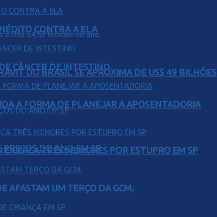
INÉDITO CONTRA A ELA
 DE CÂNCER DE INTESTINO
ÁVIT DO BRASIL SE APROXIMA DE US$ 49 BILHÕES
UDA A FORMA DE PLANEJAR A APOSENTADORIA
 PREÇOS DO ANO EM SP
O E CERCA TRÊS MENORES POR ESTUPRO EM SP
DE AFASTAM UM TERÇO DA GCM.