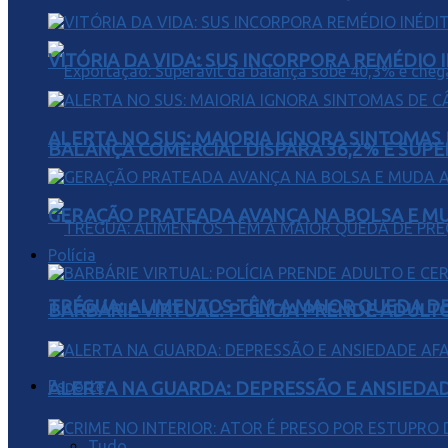
VITÓRIA DA VIDA: SUS INCORPORA REMÉDIO 
ALERTA NO SUS: MAIORIA IGNORA SINTOMAS
BALANÇA COMERCIAL DISPARA 36,2% E SUPER
GERAÇÃO PRATEADA AVANÇA NA BOLSA E M
Polícia
TRÉGUA: ALIMENTOS TÊM A MAIOR QUEDA DE
BARBÁRIE VIRTUAL: POLÍCIA PRENDE ADULT
Esporte
ALERTA NA GUARDA: DEPRESSÃO E ANSIEDA
Tudo