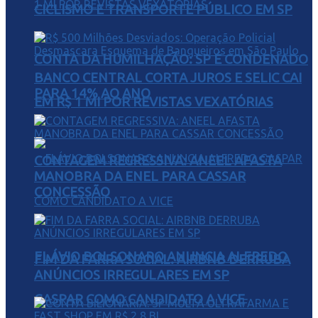
CICLISMO E TRANSPORTE PÚBLICO EM SP
CONTA DA HUMILHAÇÃO: SP É CONDENADO
BANCO CENTRAL CORTA JUROS E SELIC CAI
PARA 14% AO ANO
EM R$ 1 MI POR REVISTAS VEXATÓRIAS
CONTAGEM REGRESSIVA: ANEEL AFASTA
MANOBRA DA ENEL PARA CASSAR
CONCESSÃO
FLÁVIO BOLSONARO ANUNCIA ALFREDO
FIM DA FARRA SOCIAL: AIRBNB DERRUBA
ANÚNCIOS IRREGULARES EM SP
GASPAR COMO CANDIDATO A VICE