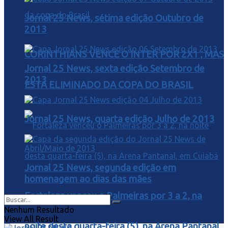
Jornal 25 News, sétima edição Outubro de
2013
CORINTHIANS VENCE O INTER POR 2X1 , MAS
Jornal 25 News, sexta edição Setembro de
2013
ESTA ELIMINADO DA COPA DO BRASIL
Jornal 25 News, quarta edição Julho de 2013
Jornal 25 News, segunda edição em
homenagem ao dias das mães
Fortaleza venceu o Palmeiras por 3 a 2, na
Nenhum Resultado
View All Result
noite desta quarta-feira (5), na Arena Pantanal,