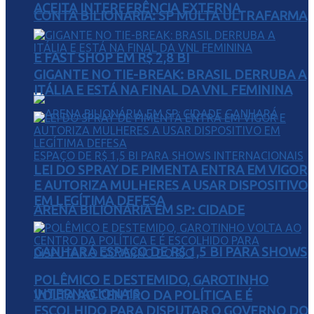
ACEITA INTERFERÊNCIA EXTERNA
CONTA BILIONÁRIA: SP MULTA ULTRAFARMA
E FAST SHOP EM R$ 2,8 BI
GIGANTE NO TIE-BREAK: BRASIL DERRUBA A
ITÁLIA E ESTÁ NA FINAL DA VNL FEMININA
LEI DO SPRAY DE PIMENTA ENTRA EM VIGOR
E AUTORIZA MULHERES A USAR DISPOSITIVO
EM LEGÍTIMA DEFESA
ARENA BILIONÁRIA EM SP: CIDADE
GANHARÁ ESPAÇO DE R$ 1,5 BI PARA SHOWS
POLÊMICO E DESTEMIDO, GAROTINHO
INTERNACIONAIS
VOLTA AO CENTRO DA POLÍTICA E É
ESCOLHIDO PARA DISPUTAR O GOVERNO DO