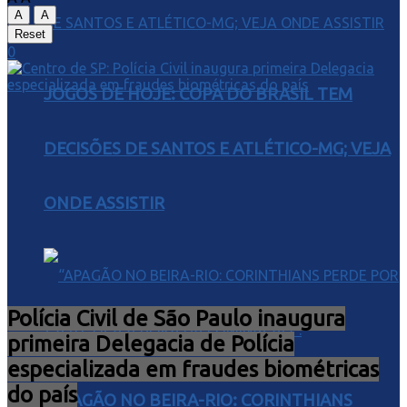
A
A
Reset
0
JOGOS DE HOJE: COPA DO BRASIL TEM
DECISÕES DE SANTOS E ATLÉTICO-MG; VEJA
ONDE ASSISTIR
Polícia Civil de São Paulo inaugura
primeira Delegacia de Polícia
especializada em fraudes biométricas
do país
“APAGÃO NO BEIRA-RIO: CORINTHIANS