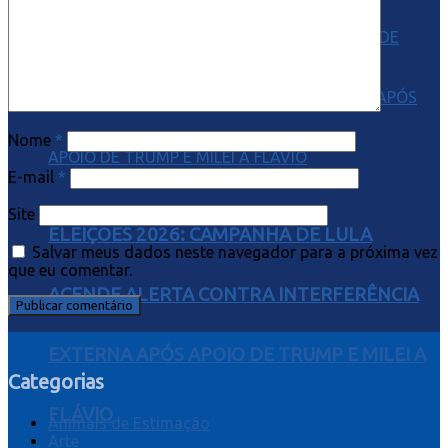
Nome
*
E-mail
*
Site
ELEIÇÕES 2026: CAMPANHA DE LULA
Salvar meus dados neste navegador para a próxima vez
que eu comentar.
ACENDE ALERTA CONTRA INTERFERÊNCIA
EXTERNA APÓS APOIO DE TRUMP E MILEI A
Categorias
FLÁVIO
Animais de Estimação
Arte