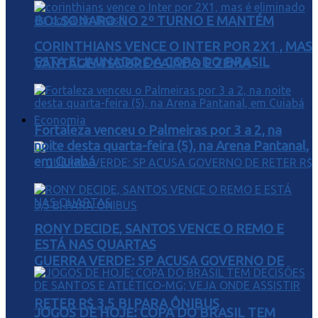
BOLSONARO NO 2º TURNO E MANTÉM
CORINTHIANS VENCE O INTER POR 2X1 , MAS
ESTA ELIMINADO DA COPA DO BRASIL
VANTAGEM SOBRE CAIADO E ZEMA
Economia
Fortaleza venceu o Palmeiras por 3 a 2, na
noite desta quarta-feira (5), na Arena Pantanal,
em Cuiabá
RONY DECIDE, SANTOS VENCE O REMO E
ESTÁ NAS QUARTAS
GUERRA VERDE: SP ACUSA GOVERNO DE
RETER R$ 3,5 BI PARA ÔNIBUS
JOGOS DE HOJE: COPA DO BRASIL TEM