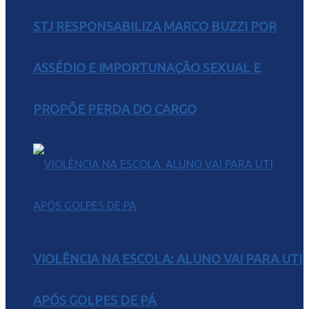
STJ RESPONSABILIZA MARCO BUZZI POR
ASSÉDIO E IMPORTUNAÇÃO SEXUAL E
PROPÕE PERDA DO CARGO
VIOLÊNCIA NA ESCOLA: ALUNO VAI PARA UTI
APÓS GOLPES DE PÁ