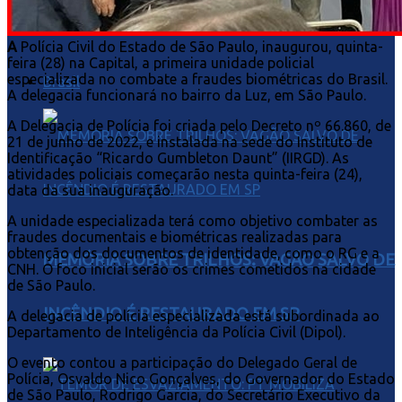
BRASIL PARA BELÉM
A
Polícia Civil do Estado de São Paulo, inaugurou, quinta-
feira (28) na Capital, a primeira unidade policial
especializada no combate a fraudes biométricas do Brasil.
Brasil
A delegacia funcionará no bairro da Luz, em São Paulo.
A Delegacia de Polícia foi criada pelo Decreto nº 66.860, de
21 de junho de 2022, e instalada na sede do Instituto de
Identificação “Ricardo Gumbleton Daunt” (IIRGD). As
atividades policiais começarão nesta quinta-feira (24),
data da sua inauguração.
A unidade especializada terá como objetivo combater as
fraudes documentais e biométricas realizadas para
obtenção dos documentos de identidade, como o RG e a
MEMÓRIA SOBRE TRILHOS: VAGÃO SALVO DE
CNH. O foco inicial serão os crimes cometidos na cidade
de São Paulo.
INCÊNDIO É RESTAURADO EM SP
A delegacia de polícia especializada está subordinada ao
Departamento de Inteligência da Polícia Civil (Dipol).
O evento contou a participação do Delegado Geral de
Polícia, Osvaldo Nico Gonçalves, do Governador do Estado
de São Paulo, Rodrigo Garcia, do Secretário Executivo da