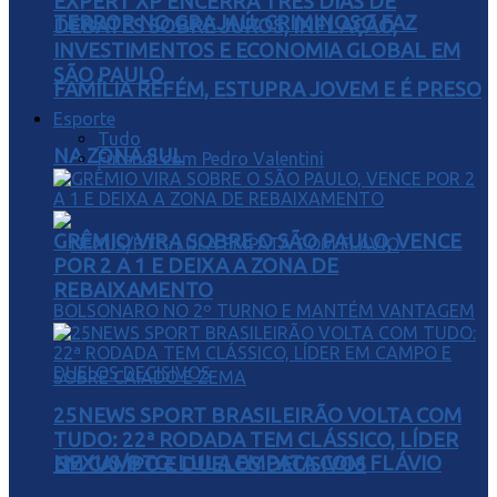
EXPERT XP ENCERRA TRÊS DIAS DE
TERROR NO GRAJAÚ: CRIMINOSO FAZ
DEBATES SOBRE JUROS, INFLAÇÃO,
INVESTIMENTOS E ECONOMIA GLOBAL EM
SÃO PAULO
FAMÍLIA REFÉM, ESTUPRA JOVEM E É PRESO
Esporte
Tudo
NA ZONA SUL
Futebol com Pedro Valentini
GRÊMIO VIRA SOBRE O SÃO PAULO, VENCE
POR 2 A 1 E DEIXA A ZONA DE
REBAIXAMENTO
25NEWS SPORT BRASILEIRÃO VOLTA COM
TUDO: 22ª RODADA TEM CLÁSSICO, LÍDER
NEXUS/BTG: LULA EMPATA COM FLÁVIO
EM CAMPO E DUELOS DECISIVOS