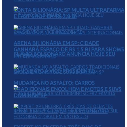
CONTA BILIONÁRIA: SP MULTA ULTRAFARMA
E FAST SHOP EM R$ 2,8 BI
ARENA BILIONÁRIA EM SP: CIDADE
GANHARÁ ESPAÇO DE R$ 1,5 BI PARA SHOWS
FLÁVIO BOLSONARO ANUNCIA HOJE SEU
INTERNACIONAIS
CANDIDATO A VICE-PRESIDENTE
MUDANÇA NO ASFALTO: CARROS
TRADICIONAIS ENCOLHEM E MOTOS E SUVS
DOMINAM SP