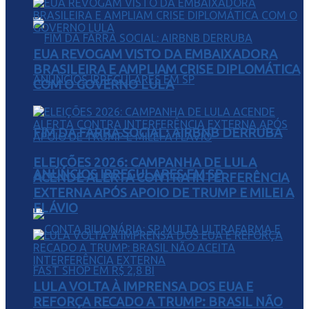
EUA REVOGAM VISTO DA EMBAIXADORA
BRASILEIRA E AMPLIAM CRISE DIPLOMÁTICA
COM O GOVERNO LULA
FIM DA FARRA SOCIAL: AIRBNB DERRUBA
ELEIÇÕES 2026: CAMPANHA DE LULA
ANÚNCIOS IRREGULARES EM SP
ACENDE ALERTA CONTRA INTERFERÊNCIA
EXTERNA APÓS APOIO DE TRUMP E MILEI A
FLÁVIO
LULA VOLTA À IMPRENSA DOS EUA E
REFORÇA RECADO A TRUMP: BRASIL NÃO