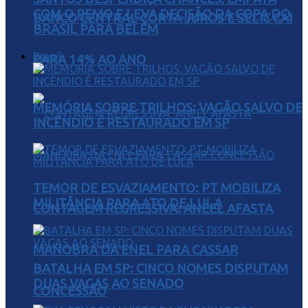
COM O REMO E LEVA DECISÃO DA COPA DO
BANCO CENTRAL CORTA JUROS E SELIC CAI
BRASIL PARA BELÉM
Brasil
PARA 14% AO ANO
MEMÓRIA SOBRE TRILHOS: VAGÃO SALVO DE
INCÊNDIO É RESTAURADO EM SP
TEMOR DE ESVAZIAMENTO: PT MOBILIZA
MILITÂNCIA PARA ATO DE LULA
CONTAGEM REGRESSIVA: ANEEL AFASTA
MANOBRA DA ENEL PARA CASSAR
BATALHA EM SP: CINCO NOMES DISPUTAM
DUAS VAGAS AO SENADO
CONCESSÃO