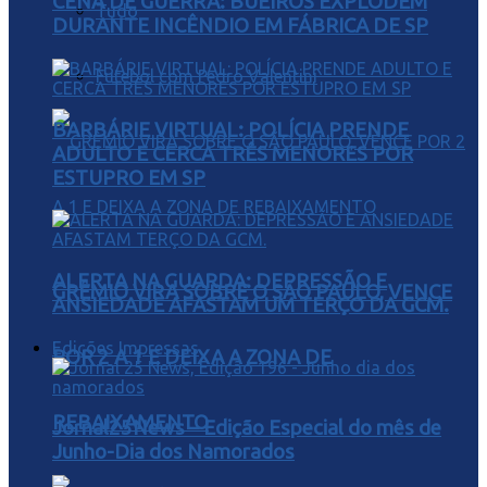
CENA DE GUERRA: BUEIROS EXPLODEM
Tudo
DURANTE INCÊNDIO EM FÁBRICA DE SP
Futebol com Pedro Valentini
BARBÁRIE VIRTUAL: POLÍCIA PRENDE
ADULTO E CERCA TRÊS MENORES POR
ESTUPRO EM SP
ALERTA NA GUARDA: DEPRESSÃO E
GRÊMIO VIRA SOBRE O SÃO PAULO, VENCE
ANSIEDADE AFASTAM UM TERÇO DA GCM.
Edições Impressas
POR 2 A 1 E DEIXA A ZONA DE
REBAIXAMENTO
Jornal25News – Edição Especial do mês de
Junho-Dia dos Namorados