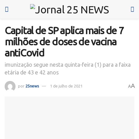
Capital de SP aplica mais de 7
milhões de doses de vacina
antiCovid
imunização segue nesta quinta-feira (1) para a faixa
etária de 43 e 42 anos
A
por
25news
1 de julho de 2021
A