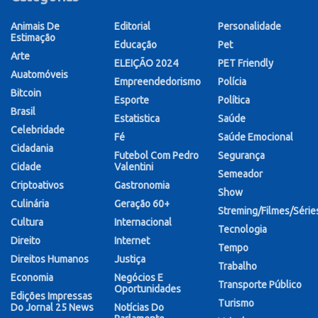
Animais De
Editorial
Personalidade
Estimação
Educação
Pet
Arte
ELEIÇÃO 2024
PET Friendly
Auatomóveis
Empreendedorismo
Polícia
Bitcoin
Esporte
Política
Brasil
Estatistica
Saúde
Celebridade
Fé
Saúde Emocional
Cidadania
Futebol Com Pedro
Segurança
Cidade
Valentini
Semeador
Criptoativos
Gastronomia
Show
Culinária
Geração 60+
Streming/Filmes/Série
Cultura
Internacional
Tecnologia
Direito
Internet
Tempo
Direitos Humanos
Justiça
Trabalho
Economia
Negócios E
Transporte Público
Oportunidades
Edições Impressas
Turismo
Do Jornal 25 News
Notícias Do