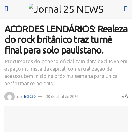
ACORDES LENDÁRIOS: Realeza
do rock britânico traz turnê
final para solo paulistano.
Precursores do gênero oficializam data exclusiva em
espaço intimista da capital; comercialização de
acessos tem início na próxima semana para única
performance no país.
A
por
Edição
30 de abril de 2026
A