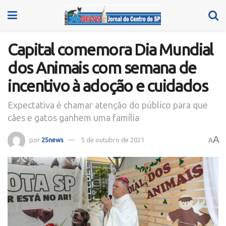
Capital comemora Dia Mundial
dos Animais com semana de
incentivo à adoção e cuidados
Expectativa é chamar atenção do público para que
cães e gatos ganhem uma família
A
por
25news
5 de outubro de 2021
A