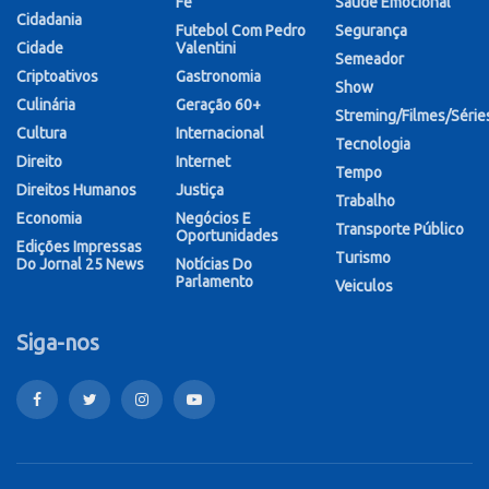
Fé
Saúde Emocional
Cidadania
Futebol Com Pedro
Segurança
Cidade
Valentini
Semeador
Criptoativos
Gastronomia
Show
Culinária
Geração 60+
Streming/Filmes/Série
Cultura
Internacional
Tecnologia
Direito
Internet
Tempo
Direitos Humanos
Justiça
Trabalho
Economia
Negócios E
Transporte Público
Oportunidades
Edições Impressas
Turismo
Do Jornal 25 News
Notícias Do
Parlamento
Veiculos
Siga-nos