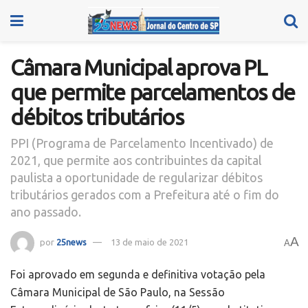
Câmara Municipal aprova PL
que permite parcelamentos de
débitos tributários
PPI (Programa de Parcelamento Incentivado) de
2021, que permite aos contribuintes da capital
paulista a oportunidade de regularizar débitos
tributários gerados com a Prefeitura até o fim do
ano passado.
A
por
25news
13 de maio de 2021
A
Foi aprovado em segunda e definitiva votação pela
Câmara Municipal de São Paulo, na Sessão