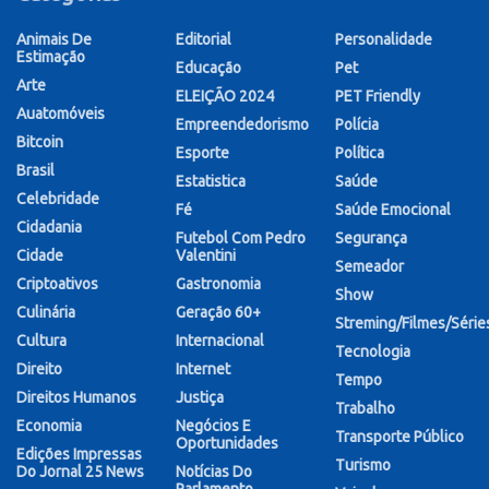
Animais De
Editorial
Personalidade
Estimação
Educação
Pet
Arte
ELEIÇÃO 2024
PET Friendly
Auatomóveis
Empreendedorismo
Polícia
Bitcoin
Esporte
Política
Brasil
Estatistica
Saúde
Celebridade
Fé
Saúde Emocional
Cidadania
Futebol Com Pedro
Segurança
Cidade
Valentini
Semeador
Criptoativos
Gastronomia
Show
Culinária
Geração 60+
Streming/Filmes/Série
Cultura
Internacional
Tecnologia
Direito
Internet
Tempo
Direitos Humanos
Justiça
Trabalho
Economia
Negócios E
Transporte Público
Oportunidades
Edições Impressas
Turismo
Do Jornal 25 News
Notícias Do