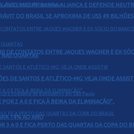
E FLÁVIO, MAS PP BARRA ALIANÇA E DEFENDE NEUT
ÁVIT DO BRASIL SE APROXIMA DE US$ 49 BILHÕES
H30 DE CONTATOS ENTRE JAQUES WAGNER E EX-SÓ
Á NAS QUARTAS
ÕES DE SANTOS E ATLÉTICO-MG; VEJA ONDE ASSIST
POR 2 A 0 E FICA À BEIRA DA ELIMINAÇÃO”.
PARA 14% AO ANO
 3 A 0 E FICA PERTO DAS QUARTAS DA COPA DO B