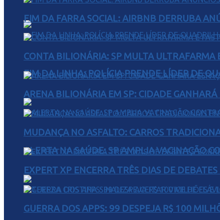
FIM DA FARRA SOCIAL: AIRBNB DERRUBA AN
CONTA BILIONÁRIA: SP MULTA ULTRAFARMA E 
FIM DA LINHA: POLÍCIA PRENDE LÍDER DE Q
ARENA BILIONÁRIA EM SP: CIDADE GANHARÁ 
MUDANÇA NO ASFALTO: CARROS TRADICIONA
ALERTA NA SAÚDE: SP AMPLIA VACINAÇÃO C
EXPERT XP ENCERRA TRÊS DIAS DE DEBATES
GUERRA DOS APPS: 99 DESPEJA R$ 100 MILH