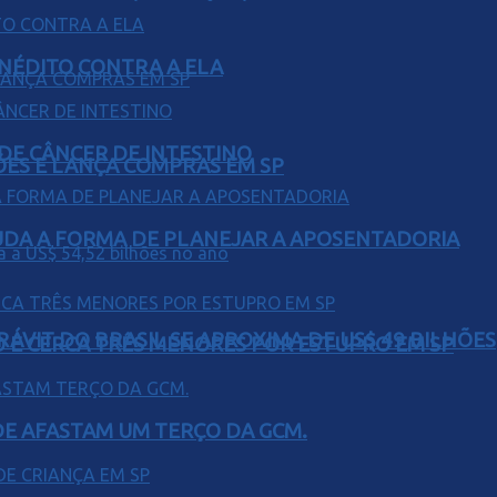
INÉDITO CONTRA A ELA
 DE CÂNCER DE INTESTINO
ÕES E LANÇA COMPRAS EM SP
UDA A FORMA DE PLANEJAR A APOSENTADORIA
ÁVIT DO BRASIL SE APROXIMA DE US$ 49 BILHÕES
O E CERCA TRÊS MENORES POR ESTUPRO EM SP
DE AFASTAM UM TERÇO DA GCM.