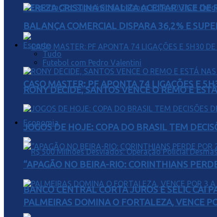
TEREZA CRISTINA SINALIZA ACEITAR VICE D
BALANÇA COMERCIAL DISPARA 36,2% E SUPER
Esporte
Tudo
Futebol com Pedro Valentini
CASO MASTER: PF APONTA 74 LIGAÇÕES E 5
RONY DECIDE, SANTOS VENCE O REMO E EST
Economia
JOGOS DE HOJE: COPA DO BRASIL TEM DECIS
“APAGÃO NO BEIRA-RIO: CORINTHIANS PERDE 
BANCO CENTRAL CORTA JUROS E SELIC CAI 
PALMEIRAS DOMINA O FORTALEZA, VENCE POR