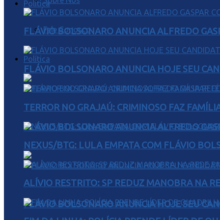
Sobre Nós
Política
Fale Conosco
FLÁVIO BOLSONARO ANUNCIA ALFREDO GASP
Política
FLÁVIO BOLSONARO ANUNCIA HOJE SEU CAN
TERROR NO GRAJAÚ: CRIMINOSO FAZ FAMÍLIA
FLÁVIO BOLSONARO ANUNCIA ALFREDO GASP
NEXUS/BTG: LULA EMPATA COM FLÁVIO BOL
ALÍVIO RESTRITO: SP REDUZ MANOBRA NA R
FLÁVIO BOLSONARO ANUNCIA HOJE SEU CAN