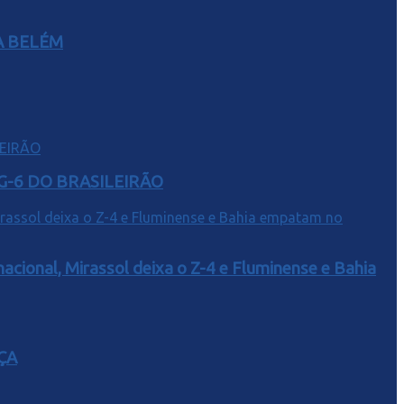
A BELÉM
G-6 DO BRASILEIRÃO
acional, Mirassol deixa o Z-4 e Fluminense e Bahia
ÇA