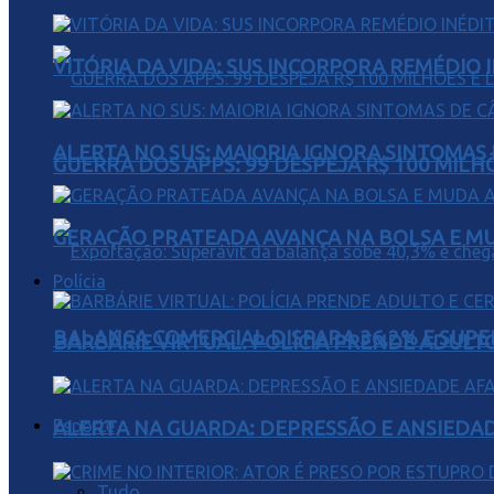
VITÓRIA DA VIDA: SUS INCORPORA REMÉDIO 
ALERTA NO SUS: MAIORIA IGNORA SINTOMAS
GUERRA DOS APPS: 99 DESPEJA R$ 100 MILH
GERAÇÃO PRATEADA AVANÇA NA BOLSA E M
Polícia
BALANÇA COMERCIAL DISPARA 36,2% E SUPER
BARBÁRIE VIRTUAL: POLÍCIA PRENDE ADULT
Esporte
ALERTA NA GUARDA: DEPRESSÃO E ANSIEDA
Tudo