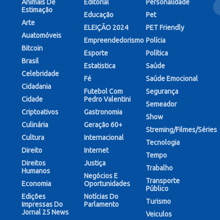
Animais De
Editorial
Personalidade
Estimação
Educação
Pet
Arte
ELEIÇÃO 2024
PET Friendly
Auatomóveis
Empreendedorismo
Polícia
Bitcoin
Esporte
Política
Brasil
Estatistica
Saúde
Celebridade
Fé
Saúde Emocional
Cidadania
Futebol Com
Segurança
Cidade
Pedro Valentini
Semeador
Criptoativos
Gastronomia
Show
Culinária
Geração 60+
Streming/Filmes/Séries
Cultura
Internacional
Tecnologia
Direito
Internet
Tempo
Direitos
Justiça
Trabalho
Humanos
Negócios E
Transporte
Economia
Oportunidades
Público
Edições
Notícias Do
Turismo
Impressas Do
Parlamento
Jornal 25 News
Veiculos