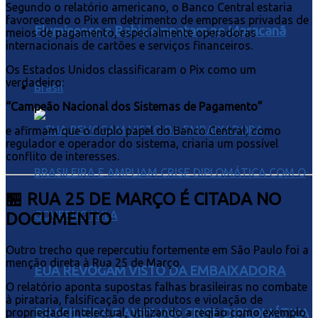
Segundo o relatório americano, o Banco Central estaria
favorecendo o Pix em detrimento de empresas privadas de
Fluminense e Bahia empatam no Maracanã
meios de pagamento, especialmente operadoras
internacionais de cartões e serviços financeiros.
Os Estados Unidos classificaram o Pix como um
verdadeiro:
Brasil
“Campeão Nacional dos Sistemas de Pagamento”
e afirmam que o duplo papel do Banco Central, como
regulador e operador do sistema, criaria um possível
conflito de interesses.
🏪 RUA 25 DE MARÇO É CITADA NO
DOCUMENTO
Outro trecho que repercutiu fortemente em São Paulo foi a
menção direta à Rua 25 de Março.
EUA REVOGAM VISTO DA EMBAIXADORA
O relatório aponta supostas falhas brasileiras no combate
à pirataria, falsificação de produtos e violação de
BRASILEIRA E AMPLIAM CRISE DIPLOMÁTICA
propriedade intelectual, utilizando a região como exemplo