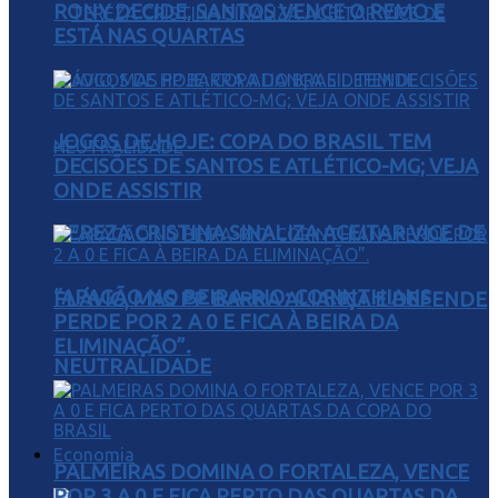
RONY DECIDE, SANTOS VENCE O REMO E
ESTÁ NAS QUARTAS
JOGOS DE HOJE: COPA DO BRASIL TEM
DECISÕES DE SANTOS E ATLÉTICO-MG; VEJA
ONDE ASSISTIR
TEREZA CRISTINA SINALIZA ACEITAR VICE DE
“APAGÃO NO BEIRA-RIO: CORINTHIANS
FLÁVIO, MAS PP BARRA ALIANÇA E DEFENDE
PERDE POR 2 A 0 E FICA À BEIRA DA
ELIMINAÇÃO”.
NEUTRALIDADE
Economia
PALMEIRAS DOMINA O FORTALEZA, VENCE
POR 3 A 0 E FICA PERTO DAS QUARTAS DA