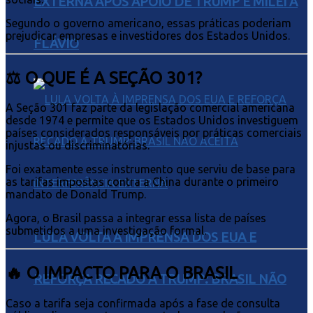
EXTERNA APÓS APOIO DE TRUMP E MILEI A
Segundo o governo americano, essas práticas poderiam
prejudicar empresas e investidores dos Estados Unidos.
FLÁVIO
⚖️ O QUE É A SEÇÃO 301?
A Seção 301 faz parte da legislação comercial americana
desde 1974 e permite que os Estados Unidos investiguem
países considerados responsáveis por práticas comerciais
injustas ou discriminatórias.
Foi exatamente esse instrumento que serviu de base para
as tarifas impostas contra a China durante o primeiro
mandato de Donald Trump.
Agora, o Brasil passa a integrar essa lista de países
submetidos a uma investigação formal.
LULA VOLTA À IMPRENSA DOS EUA E
🔥 O IMPACTO PARA O BRASIL
REFORÇA RECADO A TRUMP: BRASIL NÃO
Caso a tarifa seja confirmada após a fase de consulta