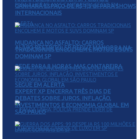
GANHARÁ ESPAÇO DE R$ 1,5 BI PARA SHOWS
INTERNACIONAIS
MUDANÇA NO ASFALTO: CARROS
ALÍVIO RESTRITO: SP REDUZ MANOBRA NA
TRADICIONAIS ENCOLHEM E MOTOS E SUVS
DOMINAM SP
REDE PARA 8 HORAS, MAS CANTAREIRA
SEGUE EM ALERTA
EXPERT XP ENCERRA TRÊS DIAS DE
DEBATES SOBRE JUROS, INFLAÇÃO,
INVESTIMENTOS E ECONOMIA GLOBAL EM
SÃO PAULO