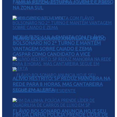
FAMÍLIA REFÉM, ESTUPRA JOVEM E É PRESO
NA ZONA SUL
NEXUS/BTG: LULA EMPATA COM FLÁVIO
FLÁVIO BOLSONARO ANUNCIA ALFREDO
BOLSONARO NO 2º TURNO E MANTÉM
VANTAGEM SOBRE CAIADO E ZEMA
GASPAR COMO CANDIDATO A VICE
ALÍVIO RESTRITO: SP REDUZ MANOBRA NA
REDE PARA 8 HORAS, MAS CANTAREIRA
SEGUE EM ALERTA
FLÁVIO BOLSONARO ANUNCIA HOJE SEU
FIM DA LINHA: POLÍCIA PRENDE LÍDER DE