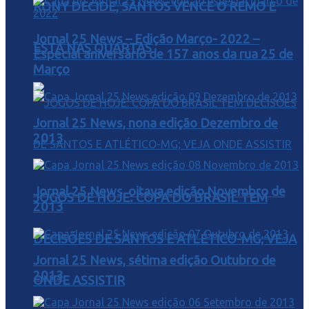
RONY DECIDE, SANTOS VENCE O REMO E
Jornal 25 News – Edição Março- 2022 –
ESTÁ NAS QUARTAS
Especial aniversário de 157 anos da rua 25 de
Março
Jornal 25 News, nona edição Dezembro de
2013
Jornal 25 News, oitava edição Novembro de
JOGOS DE HOJE: COPA DO BRASIL TEM
2013
DECISÕES DE SANTOS E ATLÉTICO-MG; VEJA
Jornal 25 News, sétima edição Outubro de
2013
ONDE ASSISTIR