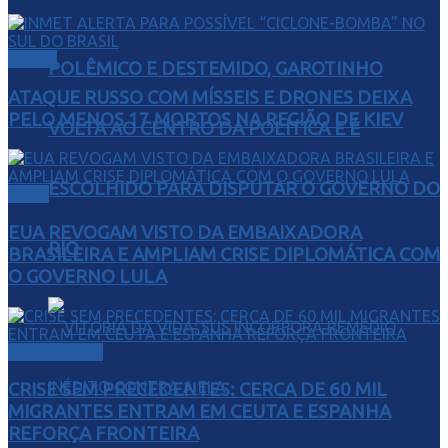
Direito
POLÊMICO E DESTEMIDO, GAROTINHO
ATAQUE RUSSO COM MÍSSEIS E DRONES DEIXA
PELO MENOS 17 MORTOS NA REGIÃO DE KIEV
VOLTA AO CENTRO DA POLÍTICA E É
ESCOLHIDO PARA DISPUTAR O GOVERNO DO
Brasil
EUA REVOGAM VISTO DA EMBAIXADORA
RIO
BRASILEIRA E AMPLIAM CRISE DIPLOMÁTICA COM
O GOVERNO LULA
internacional
CRISE SEM PRECEDENTES: CERCA DE 60 MIL
MIGRANTES ENTRAM EM CEUTA E ESPANHA
REFORÇA FRONTEIRA