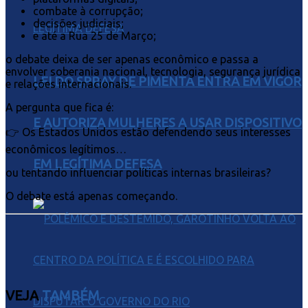
combate à corrupção;
decisões judiciais;
e até a Rua 25 de Março;
o debate deixa de ser apenas econômico e passa a
envolver soberania nacional, tecnologia, segurança jurídica
LEI DO SPRAY DE PIMENTA ENTRA EM VIGOR
e relações internacionais.
A pergunta que fica é:
E AUTORIZA MULHERES A USAR DISPOSITIVO
👉 Os Estados Unidos estão defendendo seus interesses
econômicos legítimos…
EM LEGÍTIMA DEFESA
ou tentando influenciar políticas internas brasileiras?
O debate está apenas começando.
VEJA
TAMBÉM