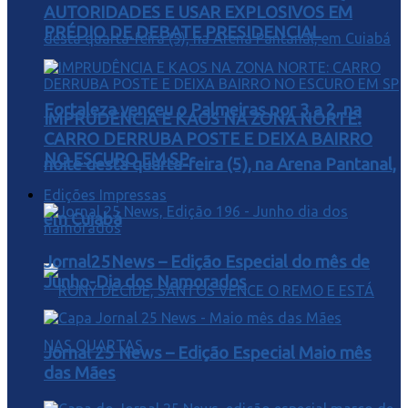
AUTORIDADES E USAR EXPLOSIVOS EM
PRÉDIO DE DEBATE PRESIDENCIAL
Fortaleza venceu o Palmeiras por 3 a 2, na
IMPRUDÊNCIA E KAOS NA ZONA NORTE:
CARRO DERRUBA POSTE E DEIXA BAIRRO
NO ESCURO EM SP
noite desta quarta-feira (5), na Arena Pantanal,
Edições Impressas
em Cuiabá
Jornal25News – Edição Especial do mês de
Junho-Dia dos Namorados
Jornal 25 News – Edição Especial Maio mês
das Mães