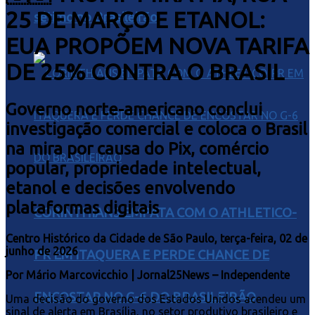
25 DE MARÇO E ETANOL:
sétimo no Brasileirão
EUA PROPÕEM NOVA TARIFA
DE 25% CONTRA O BRASIL
Governo norte-americano conclui
investigação comercial e coloca o Brasil
na mira por causa do Pix, comércio
popular, propriedade intelectual,
etanol e decisões envolvendo
plataformas digitais
CORINTHIANS EMPATA COM O ATHLETICO-
Centro Histórico da Cidade de São Paulo, terça-feira, 02 de
junho de 2026
PR EM ITAQUERA E PERDE CHANCE DE
Por Mário Marcovicchio | Jornal25News – Independente
ENCOSTAR NO G-6 DO BRASILEIRÃO
Uma decisão do governo dos Estados Unidos acendeu um
sinal de alerta em Brasília, no setor produtivo brasileiro e