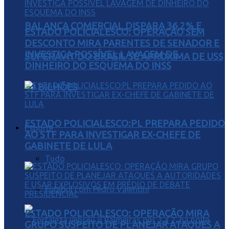
BALANÇA COMERCIAL DISPARA 36,2% E
ESTADO POLICIALESCO: OPERAÇÃO SEM
DESCONTO MIRA PARENTES DE SENADOR E
INVESTIGA POSSÍVEL LAVAGEM DE
SUPERÁVIT DO BRASIL SE APROXIMA DE US$
DINHEIRO DO ESQUEMA DO INSS
49 BILHÕES
ESTADO POLICIALESCO:PL PREPARA PEDIDO
Esporte
AO STF PARA INVESTIGAR EX-CHEFE DE
GABINETE DE LULA
Tudo
Futebol com Pedro Valentini
ESTADO POLICIALESCO: OPERAÇÃO MIRA
GRUPO SUSPEITO DE PLANEJAR ATAQUES A