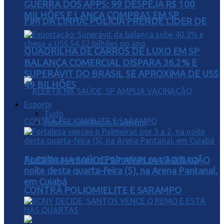
GUERRA DOS APPS: 99 DESPEJA R$ 100
MILHÕES E LANÇA COMPRAS EM SP
FIM DA LINHA: POLÍCIA PRENDE LÍDER DE
QUADRILHA DE CARROS DE LUXO EM SP
BALANÇA COMERCIAL DISPARA 36,2% E
SUPERÁVIT DO BRASIL SE APROXIMA DE US$
49 BILHÕES
Esporte
Tudo
Futebol com Pedro Valentini
Fortaleza venceu o Palmeiras por 3 a 2, na
ALERTA NA SAÚDE: SP AMPLIA VACINAÇÃO
noite desta quarta-feira (5), na Arena Pantanal,
em Cuiabá
CONTRA POLIOMIELITE E SARAMPO