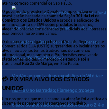
até no coração comercial de São Paulo.
O governo do presidente Donald Trump concluiu uma
investigação baseada na chamada
Seção 301 da Lei de
Comércio dos Estados Unidos
e propôs a aplicação de
uma nova tarifa de
25% sobre produtos brasileiros
,
alegando práticas consideradas prejudiciais aos interesses
econômicos norte-americanos.
O documento divulgado pelo Escritório do Representante
Comercial dos EUA (USTR) surpreendeu ao incluir entre os
alvos não apenas temas tradicionais do comércio
internacional, mas também o
Pix
, decisões envolvendo
plataformas digitais, o mercado de etanol e até a
tradicional
Rua 25 de Março
, em São Paulo.
Verdão aproveita duas expulsões do Vitória e
💳 PIX VIRA ALVO DOS ESTADOS
UNIDOS
faz 4 a 0 no Barradão; Flamengo tropeça
Um dos pontos que mais chamou a atenção foi a crítica ao
sistema de pagamentos instantâneos brasileiro.
diante do Internacional, Mirassol deixa o Z-4 e