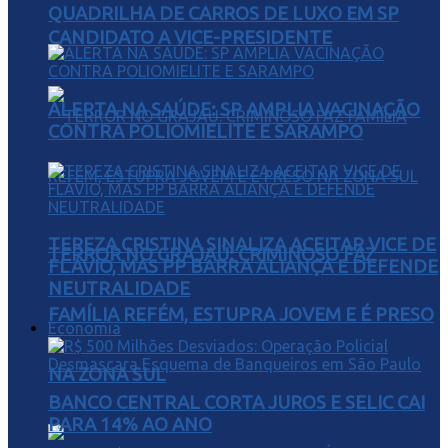
QUADRILHA DE CARROS DE LUXO EM SP
CANDIDATO A VICE-PRESIDENTE
ALERTA NA SAÚDE: SP AMPLIA VACINAÇÃO
CONTRA POLIOMIELITE E SARAMPO
TEREZA CRISTINA SINALIZA ACEITAR VICE DE
TERROR NO GRAJAÚ: CRIMINOSO FAZ
FLÁVIO, MAS PP BARRA ALIANÇA E DEFENDE
NEUTRALIDADE
FAMÍLIA REFÉM, ESTUPRA JOVEM E É PRESO
Economia
NA ZONA SUL
BANCO CENTRAL CORTA JUROS E SELIC CAI
PARA 14% AO ANO