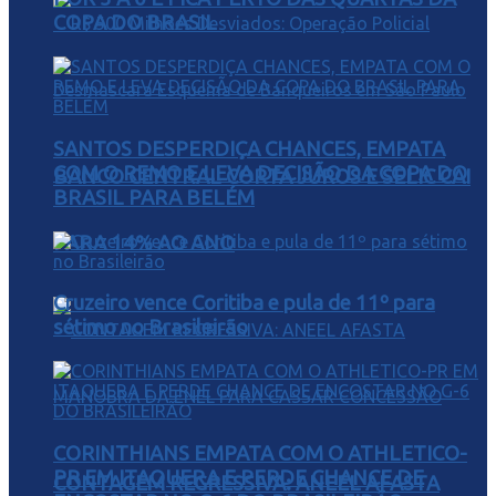
COPA DO BRASIL
SANTOS DESPERDIÇA CHANCES, EMPATA
COM O REMO E LEVA DECISÃO DA COPA DO
BANCO CENTRAL CORTA JUROS E SELIC CAI
BRASIL PARA BELÉM
PARA 14% AO ANO
Cruzeiro vence Coritiba e pula de 11º para
sétimo no Brasileirão
CORINTHIANS EMPATA COM O ATHLETICO-
PR EM ITAQUERA E PERDE CHANCE DE
CONTAGEM REGRESSIVA: ANEEL AFASTA