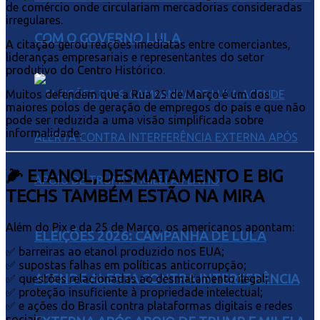
de comércio onde circulariam mercadorias consideradas
irregulares.
COM O GOVERNO LULA
A citação gerou reações imediatas entre comerciantes,
lideranças empresariais e representantes do setor
produtivo do Centro Histórico.
Muitos defendem que a Rua 25 de Março é um dos
maiores polos de geração de empregos do país e que não
pode ser reduzida a uma visão simplificada sobre
informalidade.
🌽 ETANOL, DESMATAMENTO E BIG
TECHS TAMBÉM ESTÃO NA MIRA
Além do Pix e da 25 de Março, os americanos apontam:
ELEIÇÕES 2026: CAMPANHA DE LULA
✅ barreiras ao etanol produzido nos EUA;
✅ supostas falhas em políticas anticorrupção;
ACENDE ALERTA CONTRA INTERFERÊNCIA
✅ questões relacionadas ao desmatamento ilegal;
✅ proteção insuficiente à propriedade intelectual;
✅ e ações do Brasil contra plataformas digitais e redes
sociais.