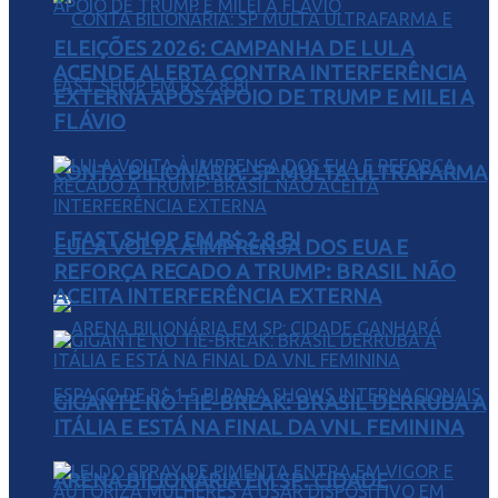
ELEIÇÕES 2026: CAMPANHA DE LULA
ACENDE ALERTA CONTRA INTERFERÊNCIA
EXTERNA APÓS APOIO DE TRUMP E MILEI A
FLÁVIO
CONTA BILIONÁRIA: SP MULTA ULTRAFARMA
E FAST SHOP EM R$ 2,8 BI
LULA VOLTA À IMPRENSA DOS EUA E
REFORÇA RECADO A TRUMP: BRASIL NÃO
ACEITA INTERFERÊNCIA EXTERNA
GIGANTE NO TIE-BREAK: BRASIL DERRUBA A
ITÁLIA E ESTÁ NA FINAL DA VNL FEMININA
ARENA BILIONÁRIA EM SP: CIDADE