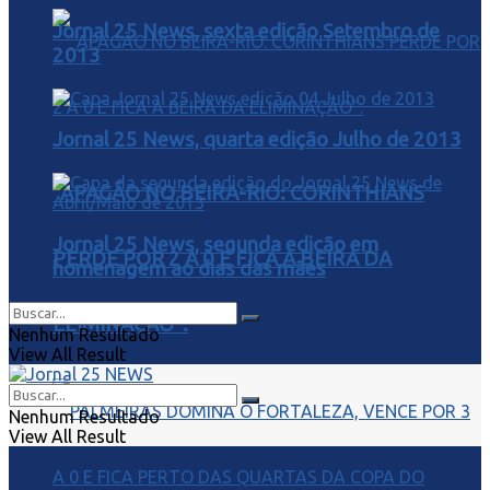
Jornal 25 News, sexta edição Setembro de
2013
Jornal 25 News, quarta edição Julho de 2013
“APAGÃO NO BEIRA-RIO: CORINTHIANS
Jornal 25 News, segunda edição em
PERDE POR 2 A 0 E FICA À BEIRA DA
homenagem ao dias das mães
ELIMINAÇÃO”.
Nenhum Resultado
View All Result
Nenhum Resultado
View All Result