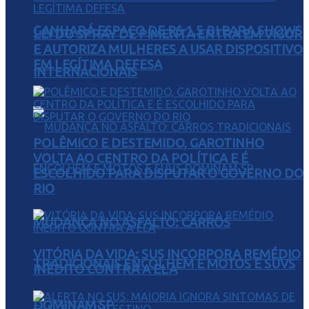
GANHARÁ ESPAÇO DE R$ 1,5 BI PARA SHOWS
LEI DO SPRAY DE PIMENTA ENTRA EM VIGOR
E AUTORIZA MULHERES A USAR DISPOSITIVO
EM LEGÍTIMA DEFESA
INTERNACIONAIS
POLÊMICO E DESTEMIDO, GAROTINHO
VOLTA AO CENTRO DA POLÍTICA E É
ESCOLHIDO PARA DISPUTAR O GOVERNO DO
RIO
MUDANÇA NO ASFALTO: CARROS
VITÓRIA DA VIDA: SUS INCORPORA REMÉDIO
TRADICIONAIS ENCOLHEM E MOTOS E SUVS
INÉDITO CONTRA A ELA
DOMINAM SP