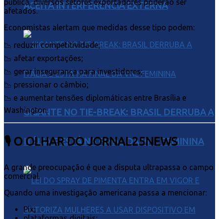
pública, diversos setores exportadores poderão ser
ACEITA INTERFERÊNCIA EXTERNA
afetados.
Economistas alertam que medidas desse tipo podem:
📉 reduzir competitividade;
📉 afetar exportações;
📉 gerar insegurança para investidores;
📉 pressionar o câmbio;
📉 e aumentar tensões diplomáticas entre Brasília e
Washington.
GIGANTE NO TIE-BREAK: BRASIL DERRUBA A
🎙️ O OLHAR DO JORNAL25NEWS
ITÁLIA E ESTÁ NA FINAL DA VNL FEMININA
A grande preocupação é que a disputa ultrapassa o campo
comercial.
Quando uma investigação americana passa a mencionar:
Pix;
plataformas digitais;