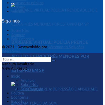
Transporte público
Turismo
veiculos
Siga-nos
Sobre Nós
Anuncie
Fale Conosco
BARBÁRIE VIRTUAL: POLÍCIA PRENDE
© 2021 - Desenvolvido por
Webmundo Soluções
Interativas
ADULTO E CERCA TRÊS MENORES POR
Nenhum Resultado
View All Result
ESTUPRO EM SP
Início
Anuncie
Sobre Nós
Fale Conosco
Política
Economia
Esporte