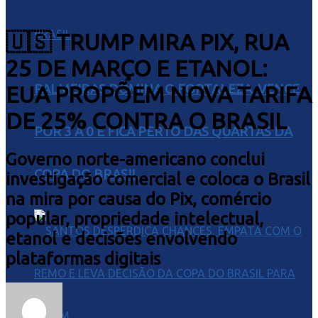
🇺🇸 TRUMP MIRA PIX, RUA
25 DE MARÇO E ETANOL:
EUA PROPÕEM NOVA TARIFA
PALMEIRAS DOMINA O FORTALEZA, VENCE
DE 25% CONTRA O BRASIL
POR 3 A 0 E FICA PERTO DAS QUARTAS DA
Governo norte-americano conclui
COPA DO BRASIL
investigação comercial e coloca o Brasil
na mira por causa do Pix, comércio
popular, propriedade intelectual,
etanol e decisões envolvendo
plataformas digitais