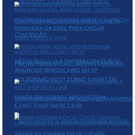
CONTAGEM REGRESSIVA: ANEEL AFASTA
MANOBRA DA ENEL PARA CASSAR
CONCESSÃO
NEXUS/BTG: LULA EMPATA COM FLÁVIO
FIM DA FARRA SOCIAL: AIRBNB DERRUBA
ANÚNCIOS IRREGULARES EM SP
BOLSONARO NO 2º TURNO E MANTÉM
VANTAGEM SOBRE CAIADO E ZEMA
CONTA BILIONÁRIA: SP MULTA ULTRAFARMA
E FAST SHOP EM R$ 2,8 BI
ARENA BILIONÁRIA EM SP: CIDADE