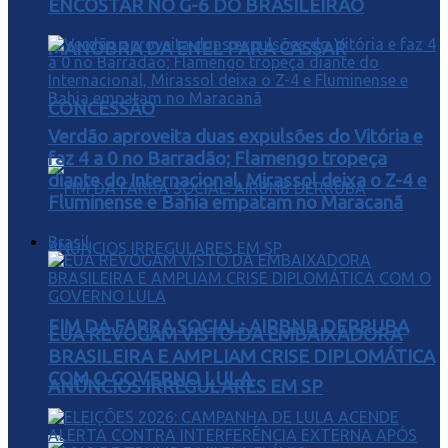
ENCOSTAR NO G-6 DO BRASILEIRÃO
MANOBRA DA ENEL PARA CASSAR
CONCESSÃO
Verdão aproveita duas expulsões do Vitória e
faz 4 a 0 no Barradão; Flamengo tropeça
diante do Internacional, Mirassol deixa o Z-4 e
Fluminense e Bahia empatam no Maracanã
Brasil
FIM DA FARRA SOCIAL: AIRBNB DERRUBA
EUA REVOGAM VISTO DA EMBAIXADORA
BRASILEIRA E AMPLIAM CRISE DIPLOMÁTICA
COM O GOVERNO LULA
ANÚNCIOS IRREGULARES EM SP