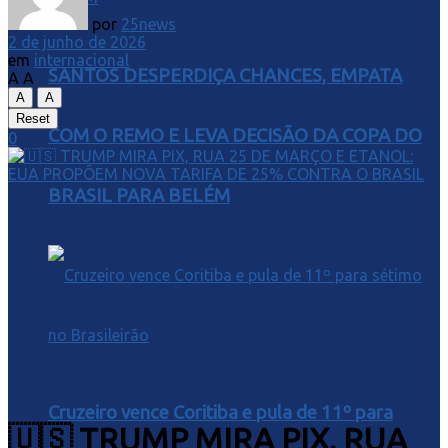
por
25news
2 de junho de 2026
em
internacional
SANTOS DESPERDIÇA CHANCES, EMPATA
A
A
A
A
Reset
COM O REMO E LEVA DECISÃO DA COPA DO
0
BRASIL PARA BELÉM
Cruzeiro vence Coritiba e pula de 11º para
🇺🇸 TRUMP MIRA PIX, RUA