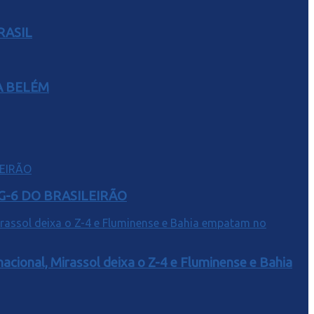
RASIL
A BELÉM
G-6 DO BRASILEIRÃO
acional, Mirassol deixa o Z-4 e Fluminense e Bahia