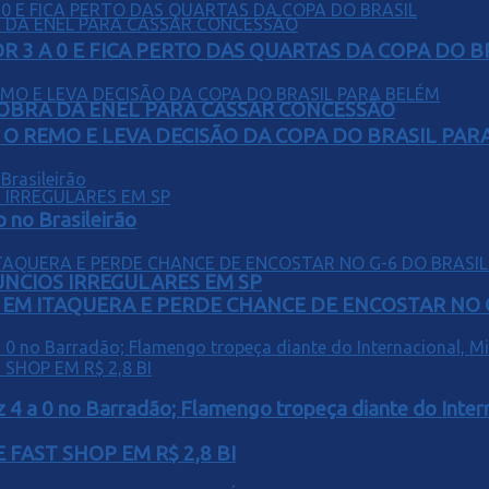
 3 A 0 E FICA PERTO DAS QUARTAS DA COPA DO B
OBRA DA ENEL PARA CASSAR CONCESSÃO
O REMO E LEVA DECISÃO DA COPA DO BRASIL PAR
o no Brasileirão
ÚNCIOS IRREGULARES EM SP
EM ITAQUERA E PERDE CHANCE DE ENCOSTAR NO 
z 4 a 0 no Barradão; Flamengo tropeça diante do Intern
FAST SHOP EM R$ 2,8 BI