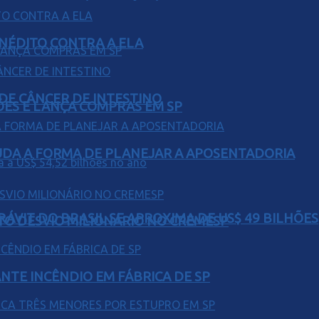
INÉDITO CONTRA A ELA
 DE CÂNCER DE INTESTINO
ÕES E LANÇA COMPRAS EM SP
UDA A FORMA DE PLANEJAR A APOSENTADORIA
ÁVIT DO BRASIL SE APROXIMA DE US$ 49 BILHÕES
TO DESVIO MILIONÁRIO NO CREMESP
NTE INCÊNDIO EM FÁBRICA DE SP