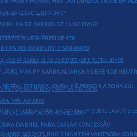
EDE PARA 8 HORAS, MAS CANTAREIRA SEGUE EM AL
UADRILHA DE CARROS DE LUXO EM SP
DIDATO A VICE-PRESIDENTE
ONTRA POLIOMIELITE E SARAMPO
E FLÁVIO, MAS PP BARRA ALIANÇA E DEFENDE NEUT
 REFÉM, ESTUPRA JOVEM E É PRESO NA ZONA SUL
PARA 14% AO ANO
OBRA DA ENEL PARA CASSAR CONCESSÃO
SONARO NO 2º TURNO E MANTÉM VANTAGEM SOBR