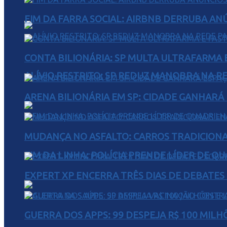
FIM DA FARRA SOCIAL: AIRBNB DERRUBA AN
CONTA BILIONÁRIA: SP MULTA ULTRAFARMA E 
ALÍVIO RESTRITO: SP REDUZ MANOBRA NA R
ARENA BILIONÁRIA EM SP: CIDADE GANHARÁ 
MUDANÇA NO ASFALTO: CARROS TRADICIONA
FIM DA LINHA: POLÍCIA PRENDE LÍDER DE Q
EXPERT XP ENCERRA TRÊS DIAS DE DEBATES
GUERRA DOS APPS: 99 DESPEJA R$ 100 MILH