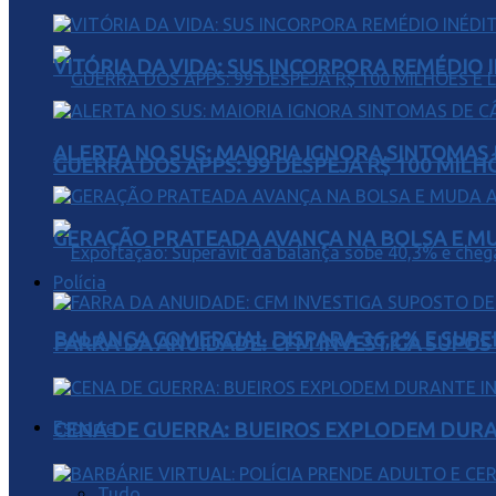
VITÓRIA DA VIDA: SUS INCORPORA REMÉDIO 
ALERTA NO SUS: MAIORIA IGNORA SINTOMAS
GUERRA DOS APPS: 99 DESPEJA R$ 100 MILH
GERAÇÃO PRATEADA AVANÇA NA BOLSA E M
Polícia
BALANÇA COMERCIAL DISPARA 36,2% E SUPER
FARRA DA ANUIDADE: CFM INVESTIGA SUPOS
Esporte
CENA DE GUERRA: BUEIROS EXPLODEM DURA
Tudo