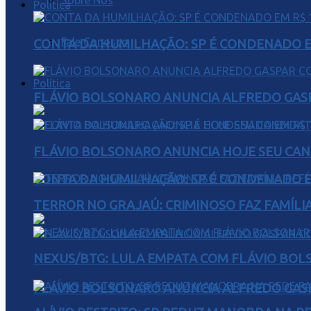
Sobre Nós
Política
Fale Conosco
CONTA DA HUMILHAÇÃO: SP É CONDENADO EM
Política
FLÁVIO BOLSONARO ANUNCIA ALFREDO GASP
FLÁVIO BOLSONARO ANUNCIA HOJE SEU CAN
CONTA DA HUMILHAÇÃO: SP É CONDENADO EM
TERROR NO GRAJAÚ: CRIMINOSO FAZ FAMÍLIA
NEXUS/BTG: LULA EMPATA COM FLÁVIO BOL
FLÁVIO BOLSONARO ANUNCIA ALFREDO GASP