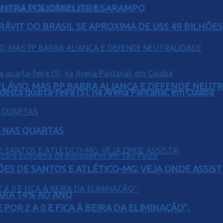
ONTRA POLIOMIELITE E SARAMPO
ÁVIT DO BRASIL SE APROXIMA DE US$ 49 BILHÕES
E FLÁVIO, MAS PP BARRA ALIANÇA E DEFENDE NEUT
 desta quarta-feira (5), na Arena Pantanal, em Cuiabá
Á NAS QUARTAS
ÕES DE SANTOS E ATLÉTICO-MG; VEJA ONDE ASSIST
PARA 14% AO ANO
POR 2 A 0 E FICA À BEIRA DA ELIMINAÇÃO”.