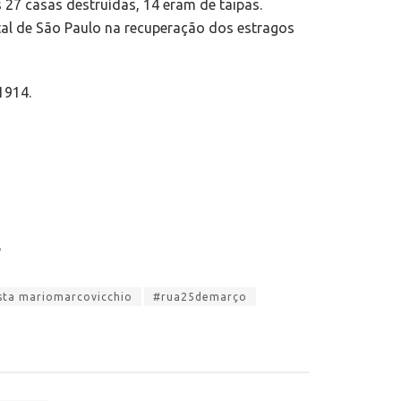
27 casas destruídas, 14 eram de taipas.
al de São Paulo na recuperação dos estragos
1914.
P
ista mariomarcovicchio
#rua25demarço