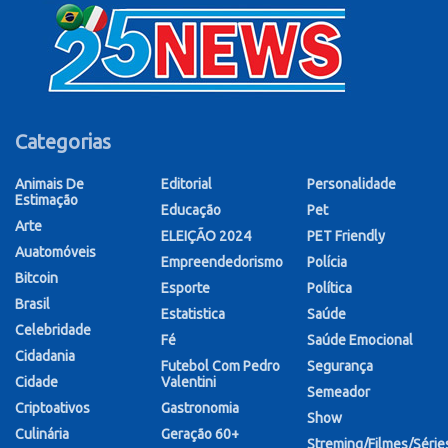
Categorias
Animais De
Editorial
Personalidade
Estimação
Educação
Pet
Arte
ELEIÇÃO 2024
PET Friendly
Auatomóveis
Empreendedorismo
Polícia
Bitcoin
Esporte
Política
Brasil
Estatistica
Saúde
Celebridade
Fé
Saúde Emocional
Cidadania
Futebol Com Pedro
Segurança
Cidade
Valentini
Semeador
Criptoativos
Gastronomia
Show
Culinária
Geração 60+
Streming/Filmes/Série