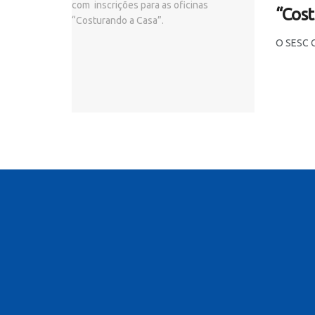
“Cost
O SESC C