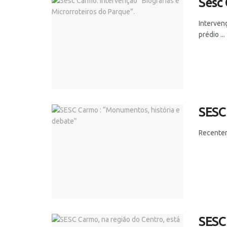
Sesc 
Interven
prédio ...
SESC 
Recentem
SESC 