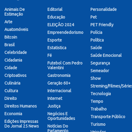
Animais De
Editorial
Personalidade
Estimação
Educação
Pet
Arte
ELEIÇÃO 2024
PET Friendly
Auatomóveis
Empreendedorismo
Polícia
Bitcoin
Esporte
Política
Brasil
Estatistica
Saúde
Celebridade
Fé
Saúde Emocional
Cidadania
Futebol Com Pedro
Segurança
Cidade
Valentini
Semeador
Criptoativos
Gastronomia
Show
Culinária
Geração 60+
Streming/Filmes/Série
Cultura
Internacional
Tecnologia
Direito
Internet
Tempo
Direitos Humanos
Justiça
Trabalho
Economia
Negócios E
Transporte Público
Oportunidades
Edições Impressas
Turismo
Do Jornal 25 News
Notícias Do
Parlamento