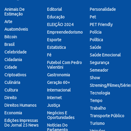
Animais De
Editorial
Personalidade
Estimação
Educação
Pet
Arte
ELEIÇÃO 2024
PET Friendly
Auatomóveis
Empreendedorismo
Polícia
Bitcoin
Esporte
Política
Brasil
Estatistica
Saúde
Celebridade
Fé
Saúde Emocional
Cidadania
Futebol Com Pedro
Segurança
Cidade
Valentini
Semeador
Criptoativos
Gastronomia
Show
Culinária
Geração 60+
Streming/Filmes/Série
Cultura
Internacional
Tecnologia
Direito
Internet
Tempo
Direitos Humanos
Justiça
Trabalho
Economia
Negócios E
Transporte Público
Oportunidades
Edições Impressas
Turismo
Do Jornal 25 News
Notícias Do
Parlamento