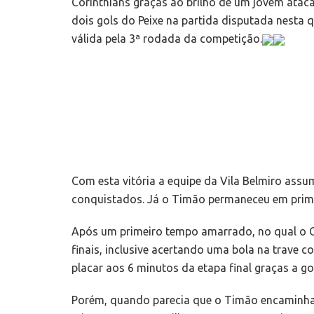
Corinthians graças ao brilho de um jovem ata
dois gols do Peixe na partida disputada nesta 
válida pela 3ª rodada da competição.
Com esta vitória a equipe da Vila Belmiro ass
conquistados. Já o Timão permaneceu em prim
Após um primeiro tempo amarrado, no qual o C
finais, inclusive acertando uma bola na trave 
placar aos 6 minutos da etapa final graças a go
Porém, quando parecia que o Timão encaminhav