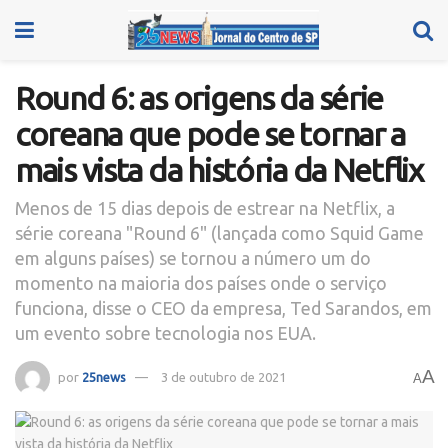
Round 6: as origens da série
coreana que pode se tornar a
mais vista da história da Netflix
Menos de 15 dias depois de estrear na Netflix, a
série coreana "Round 6" (lançada como Squid Game
em alguns países) se tornou a número um do
momento na maioria dos países onde o serviço
funciona, disse o CEO da empresa, Ted Sarandos, em
um evento sobre tecnologia nos EUA.
A
por
25news
3 de outubro de 2021
A