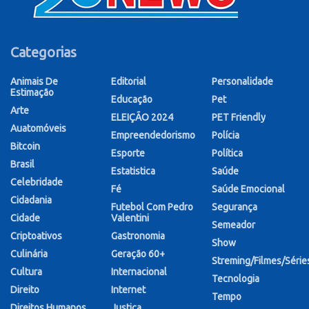
Categorias
Animais De
Editorial
Personalidade
Estimação
Educação
Pet
Arte
ELEIÇÃO 2024
PET Friendly
Auatomóveis
Empreendedorismo
Polícia
Bitcoin
Esporte
Política
Brasil
Estatistica
Saúde
Celebridade
Fé
Saúde Emocional
Cidadania
Futebol Com Pedro
Segurança
Cidade
Valentini
Semeador
Criptoativos
Gastronomia
Show
Culinária
Geração 60+
Streming/Filmes/Série
Cultura
Internacional
Tecnologia
Direito
Internet
Tempo
Direitos Humanos
Justiça