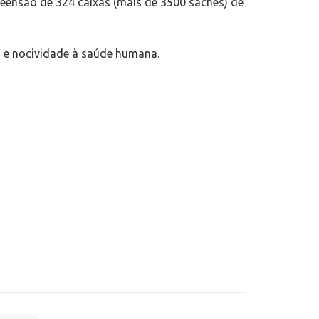
reensão de 324 caixas (mais de 3500 sachês) de
o e nocividade à saúde humana.