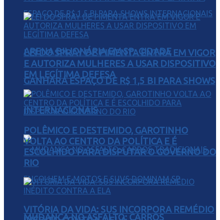
ARENA BILIONÁRIA EM SP: CIDADE
LEI DO SPRAY DE PIMENTA ENTRA EM VIGOR
E AUTORIZA MULHERES A USAR DISPOSITIVO
EM LEGÍTIMA DEFESA
GANHARÁ ESPAÇO DE R$ 1,5 BI PARA SHOWS
INTERNACIONAIS
POLÊMICO E DESTEMIDO, GAROTINHO
VOLTA AO CENTRO DA POLÍTICA E É
ESCOLHIDO PARA DISPUTAR O GOVERNO DO
RIO
VITÓRIA DA VIDA: SUS INCORPORA REMÉDIO
MUDANÇA NO ASFALTO: CARROS