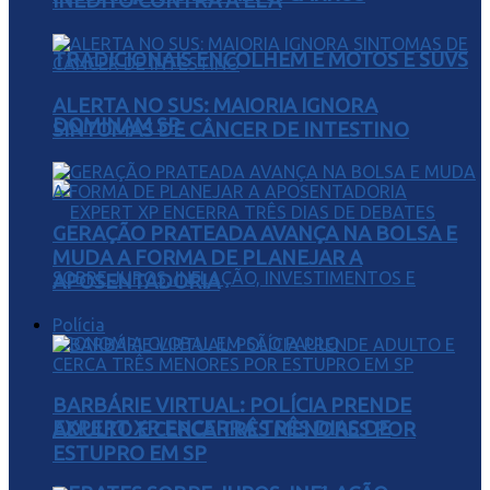
INÉDITO CONTRA A ELA
TRADICIONAIS ENCOLHEM E MOTOS E SUVS
ALERTA NO SUS: MAIORIA IGNORA
DOMINAM SP
SINTOMAS DE CÂNCER DE INTESTINO
GERAÇÃO PRATEADA AVANÇA NA BOLSA E
MUDA A FORMA DE PLANEJAR A
APOSENTADORIA
Polícia
BARBÁRIE VIRTUAL: POLÍCIA PRENDE
EXPERT XP ENCERRA TRÊS DIAS DE
ADULTO E CERCA TRÊS MENORES POR
ESTUPRO EM SP