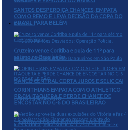
WAGNER E EX-SÓCIO DO BANCO
SANTOS DESPERDIÇA CHANCES, EMPATA
COM O REMO E LEVA DECISÃO DA COPA DO
BRASIL PARA BELÉM
Economia
Cruzeiro vence Coritiba e pula de 11º para
sétimo no Brasileirão
BANCO CENTRAL CORTA JUROS E SELIC CAI
CORINTHIANS EMPATA COM O ATHLETICO-
PR EM ITAQUERA E PERDE CHANCE DE
PARA 14% AO ANO
ENCOSTAR NO G-6 DO BRASILEIRÃO