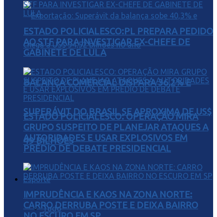
ESTADO POLICIALESCO:PL PREPARA PEDIDO
AO STF PARA INVESTIGAR EX-CHEFE DE
GABINETE DE LULA
BALANÇA COMERCIAL DISPARA 36,2% E
SUPERÁVIT DO BRASIL SE APROXIMA DE US$
ESTADO POLICIALESCO: OPERAÇÃO MIRA
GRUPO SUSPEITO DE PLANEJAR ATAQUES A
AUTORIDADES E USAR EXPLOSIVOS EM
49 BILHÕES
PRÉDIO DE DEBATE PRESIDENCIAL
Esporte
IMPRUDÊNCIA E KAOS NA ZONA NORTE:
CARRO DERRUBA POSTE E DEIXA BAIRRO
Tudo
NO ESCURO EM SP