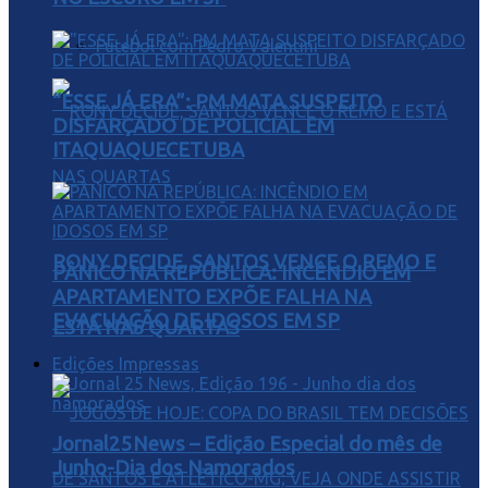
Futebol com Pedro Valentini
“ESSE JÁ ERA”: PM MATA SUSPEITO
DISFARÇADO DE POLICIAL EM
ITAQUAQUECETUBA
RONY DECIDE, SANTOS VENCE O REMO E
PÂNICO NA REPÚBLICA: INCÊNDIO EM
APARTAMENTO EXPÕE FALHA NA
EVACUAÇÃO DE IDOSOS EM SP
ESTÁ NAS QUARTAS
Edições Impressas
Jornal25News – Edição Especial do mês de
Junho-Dia dos Namorados