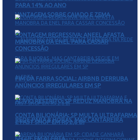
PARA 14% AO ANO
VANTAGEM SOBRE CAIADO E ZEMA
CONTAGEM REGRESSIVA: ANEEL AFASTA
MANOBRA DA ENEL PARA CASSAR
CONCESSÃO
FIM DA FARRA SOCIAL: AIRBNB DERRUBA
ANÚNCIOS IRREGULARES EM SP
ALÍVIO RESTRITO: SP REDUZ MANOBRA NA
CONTA BILIONÁRIA: SP MULTA ULTRAFARMA
REDE PARA 8 HORAS, MAS CANTAREIRA
E FAST SHOP EM R$ 2,8 BI
SEGUE EM ALERTA