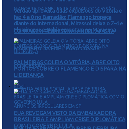
Verdão aproveita duas expulsões do Vitória e
faz 4 a 0 no Barradão; Flamengo tropeça
diante do Internacional, Mirassol deixa o Z-4 e
Fluminense e Bahia empatam no Maracanã
CONTAGEM REGRESSIVA: ANEEL AFASTA
MANOBRA DA ENEL PARA CASSAR
PALMEIRAS GOLEIA O VITÓRIA, ABRE OITO
CONCESSÃO
PONTOS SOBRE O FLAMENGO E DISPARA NA
LIDERANÇA
Brasil
EUA REVOGAM VISTO DA EMBAIXADORA
BRASILEIRA E AMPLIAM CRISE DIPLOMÁTICA
COM O GOVERNO LULA
FIM DA FARRA SOCIAL: AIRBNB DERRUBA