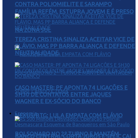
CONTRA POLIOMIELITE E SARAMPO
FAMÍLIA REFÉM, ESTUPRA JOVEM E É PRESO
NA ZONA SUL
TEREZA CRISTINA SINALIZA ACEITAR VICE DE
FLÁVIO, MAS PP BARRA ALIANÇA E DEFENDE
NEUTRALIDADE
CASO MASTER: PF APONTA 74 LIGAÇÕES E
5H30 DE CONTATOS ENTRE JAQUES
WAGNER E EX-SÓCIO DO BANCO
Economia
NEXUS/BTG: LULA EMPATA COM FLÁVIO
BOLSONARO NO 2º TURNO E MANTÉM
BANCO CENTRAL CORTA JUROS E SELIC CAI