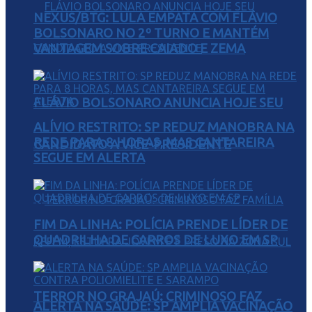
NEXUS/BTG: LULA EMPATA COM FLÁVIO
BOLSONARO NO 2º TURNO E MANTÉM
VANTAGEM SOBRE CAIADO E ZEMA
FLÁVIO BOLSONARO ANUNCIA HOJE SEU
ALÍVIO RESTRITO: SP REDUZ MANOBRA NA
REDE PARA 8 HORAS, MAS CANTAREIRA
CANDIDATO A VICE-PRESIDENTE
SEGUE EM ALERTA
FIM DA LINHA: POLÍCIA PRENDE LÍDER DE
QUADRILHA DE CARROS DE LUXO EM SP
TERROR NO GRAJAÚ: CRIMINOSO FAZ
ALERTA NA SAÚDE: SP AMPLIA VACINAÇÃO