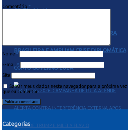
Comentário
*
EUA REVOGAM VISTO DA EMBAIXADORA
BRASILEIRA E AMPLIAM CRISE DIPLOMÁTICA
Nome
*
E-mail
*
COM O GOVERNO LULA
Site
Salvar meus dados neste navegador para a próxima vez
que eu comentar.
Categorias