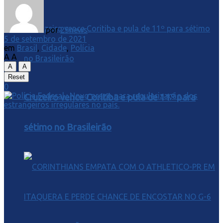
por
25news
5 de setembro de 2021
em
Brasil
,
Cidade
,
Polícia
A
A
A
A
Reset
0
Cruzeiro vence Coritiba e pula de 11º para
sétimo no Brasileirão