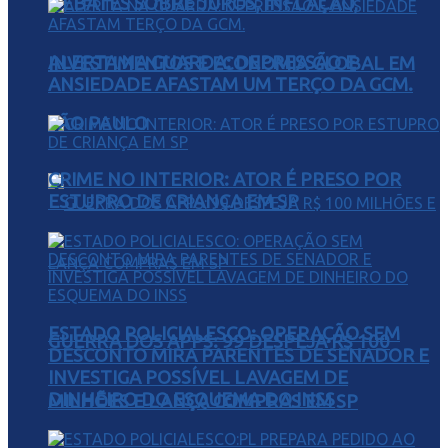
DEBATES SOBRE JUROS, INFLAÇÃO,
ALERTA NA GUARDA: DEPRESSÃO E
INVESTIMENTOS E ECONOMIA GLOBAL EM
ANSIEDADE AFASTAM UM TERÇO DA GCM.
SÃO PAULO
CRIME NO INTERIOR: ATOR É PRESO POR
ESTUPRO DE CRIANÇA EM SP
ESTADO POLICIALESCO: OPERAÇÃO SEM
GUERRA DOS APPS: 99 DESPEJA R$ 100
DESCONTO MIRA PARENTES DE SENADOR E
INVESTIGA POSSÍVEL LAVAGEM DE
DINHEIRO DO ESQUEMA DO INSS
MILHÕES E LANÇA COMPRAS EM SP