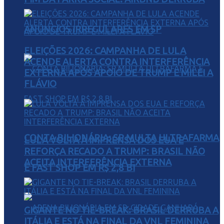
ANÚNCIOS IRREGULARES EM SP
ELEIÇÕES 2026: CAMPANHA DE LULA
ACENDE ALERTA CONTRA INTERFERÊNCIA
EXTERNA APÓS APOIO DE TRUMP E MILEI A
FLÁVIO
CONTA BILIONÁRIA: SP MULTA ULTRAFARMA
LULA VOLTA À IMPRENSA DOS EUA E
REFORÇA RECADO A TRUMP: BRASIL NÃO
ACEITA INTERFERÊNCIA EXTERNA
E FAST SHOP EM R$ 2,8 BI
GIGANTE NO TIE-BREAK: BRASIL DERRUBA A
ITÁLIA E ESTÁ NA FINAL DA VNL FEMININA