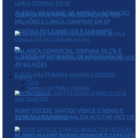
ALERTA NA SAÚDE: SP AMPLIA VACINAÇÃO
GUERRA DOS APPS: 99 DESPEJA R$ 100
MILHÕES E LANÇA COMPRAS EM SP
CONTRA POLIOMIELITE E SARAMPO
BALANÇA COMERCIAL DISPARA 36,2% E
SUPERÁVIT DO BRASIL SE APROXIMA DE US$
49 BILHÕES
Esporte
Tudo
Futebol com Pedro Valentini
RONY DECIDE, SANTOS VENCE O REMO E
TEREZA CRISTINA SINALIZA ACEITAR VICE DE
ESTÁ NAS QUARTAS
FLÁVIO, MAS PP BARRA ALIANÇA E DEFENDE