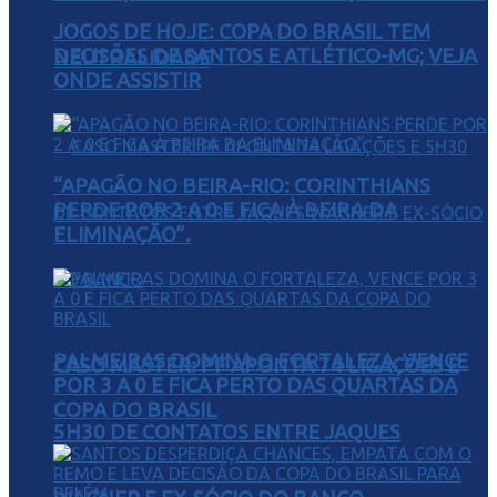
JOGOS DE HOJE: COPA DO BRASIL TEM
DECISÕES DE SANTOS E ATLÉTICO-MG; VEJA
NEUTRALIDADE
ONDE ASSISTIR
“APAGÃO NO BEIRA-RIO: CORINTHIANS
PERDE POR 2 A 0 E FICA À BEIRA DA
ELIMINAÇÃO”.
PALMEIRAS DOMINA O FORTALEZA, VENCE
CASO MASTER: PF APONTA 74 LIGAÇÕES E
POR 3 A 0 E FICA PERTO DAS QUARTAS DA
COPA DO BRASIL
5H30 DE CONTATOS ENTRE JAQUES