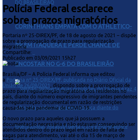
Polícia Federal esclarece
sobre prazos migratórios
CORINTHIANS EMPATA COM O ATHLETICO-
Portaria nº 25-DIREX/PF, de 18 de agosto de 2021 – dispõe
sobre a prorrogação de prazo para regularização
PR EM ITAQUERA E PERDE CHANCE DE
migratória
Compartilhe:
Publicado em
03/09/2021 15h27
ENCOSTAR NO G-6 DO BRASILEIRÃO
Brasília/DF – A Polícia Federal informa que editou
a
Portaria nº 25-DIREX/PF, publicada no Diário Oficial da
União de 26/08/2021
, dispondo sobre a prorrogação de
prazo para regularização migratória dos residentes no
país, diante do número expressivo de imigrantes pendentes
de regularização documental em razão de restrições
causadas pela pandemia de COVID-19.
O novo prazo para aqueles que já possuem a
documentação necessária e não estavam conseguindo ser
atendidos dentro do prazo legal em razão de falta de
vagas para atendimento, vai até o dia 15 de março de