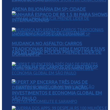
ARENA BILIONÁRIA EM SP: CIDADE
GANHARÁ ESPAÇO DE R$ 1,5 BI PARA SHOWS
INTERNACIONAIS
MUDANÇA NO ASFALTO: CARROS
TRADICIONAIS ENCOLHEM E MOTOS E SUVS
FIM DA LINHA: POLÍCIA PRENDE LÍDER DE
DOMINAM SP
QUADRILHA DE CARROS DE LUXO EM SP
EXPERT XP ENCERRA TRÊS DIAS DE
DEBATES SOBRE JUROS, INFLAÇÃO,
INVESTIMENTOS E ECONOMIA GLOBAL EM
SÃO PAULO