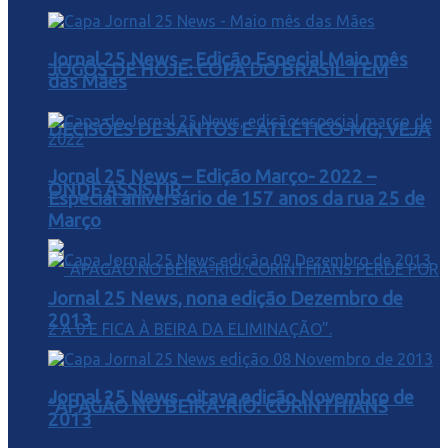
Jornal 25 News – Edição Especial Maio mês
JOGOS DE HOJE: COPA DO BRASIL TEM
das Mães
DECISÕES DE SANTOS E ATLÉTICO-MG; VEJA
Jornal 25 News – Edição Março- 2022 –
ONDE ASSISTIR
Especial aniversário de 157 anos da rua 25 de
Março
Jornal 25 News, nona edição Dezembro de
2013
Jornal 25 News, oitava edição Novembro de
“APAGÃO NO BEIRA-RIO: CORINTHIANS
2013