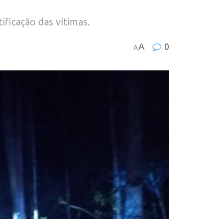
ificação das vítimas.
A
0
A