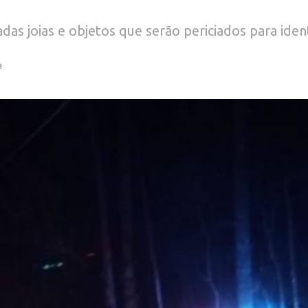
s joias e objetos que serão periciados para ident
e