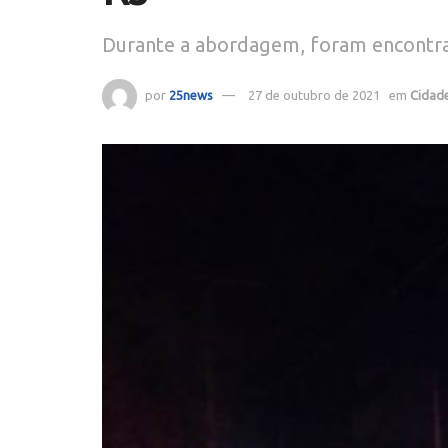
Durante a abordagem, foram encontrada
por
25news
27 de outubro de 2021
em
Cidad