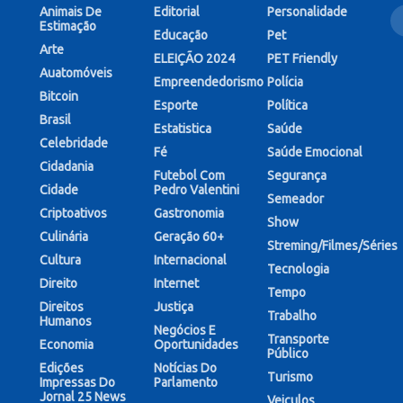
Animais De
Editorial
Personalidade
Estimação
Educação
Pet
Arte
ELEIÇÃO 2024
PET Friendly
Auatomóveis
Empreendedorismo
Polícia
Bitcoin
Esporte
Política
Brasil
Estatistica
Saúde
Celebridade
Fé
Saúde Emocional
Cidadania
Futebol Com
Segurança
Cidade
Pedro Valentini
Semeador
Criptoativos
Gastronomia
Show
Culinária
Geração 60+
Streming/Filmes/Séries
Cultura
Internacional
Tecnologia
Direito
Internet
Tempo
Direitos
Justiça
Trabalho
Humanos
Negócios E
Transporte
Economia
Oportunidades
Público
Edições
Notícias Do
Turismo
Impressas Do
Parlamento
Jornal 25 News
Veiculos