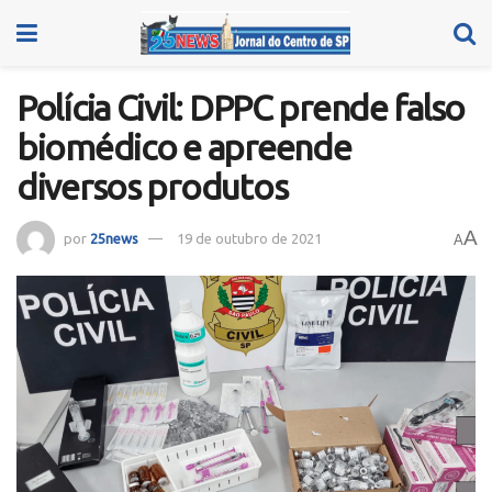
Polícia Civil: DPPC prende falso
biomédico e apreende
diversos produtos
A
por
25news
19 de outubro de 2021
A