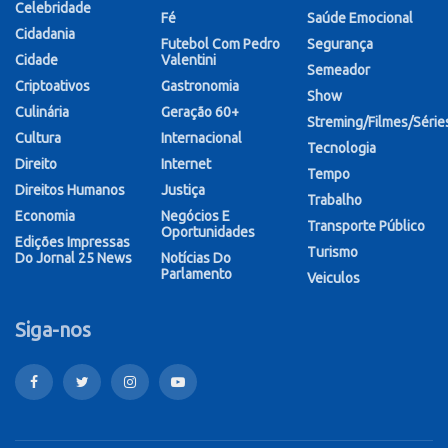
Celebridade
Fé
Saúde Emocional
Cidadania
Futebol Com Pedro
Segurança
Cidade
Valentini
Semeador
Criptoativos
Gastronomia
Show
Culinária
Geração 60+
Streming/Filmes/Série
Cultura
Internacional
Tecnologia
Direito
Internet
Tempo
Direitos Humanos
Justiça
Trabalho
Economia
Negócios E
Transporte Público
Oportunidades
Edições Impressas
Turismo
Do Jornal 25 News
Notícias Do
Parlamento
Veiculos
Siga-nos