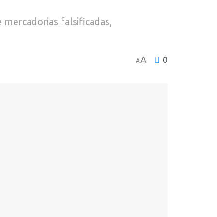
 mercadorias falsificadas,
A
0
A