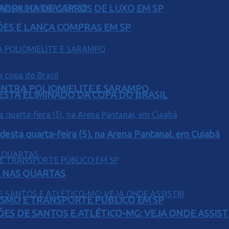
UADRILHA DE CARROS DE LUXO EM SP
ÕES E LANÇA COMPRAS EM SP
ONTRA POLIOMIELITE E SARAMPO
 ESTA ELIMINADO DA COPA DO BRASIL
 desta quarta-feira (5), na Arena Pantanal, em Cuiabá
Á NAS QUARTAS
LISMO E TRANSPORTE PÚBLICO EM SP
ÕES DE SANTOS E ATLÉTICO-MG; VEJA ONDE ASSIST