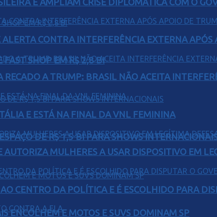
ILEIRA E AMPLIAM CRISE DIPLOMÁTICA COM O GO
 ALERTA CONTRA INTERFERÊNCIA EXTERNA APÓS A
FAST SHOP EM R$ 2,8 BI
A RECADO A TRUMP: BRASIL NÃO ACEITA INTERFE
TÁLIA E ESTÁ NA FINAL DA VNL FEMININA
ESPAÇO DE R$ 1,5 BI PARA SHOWS INTERNACIONAI
E AUTORIZA MULHERES A USAR DISPOSITIVO EM LE
AO CENTRO DA POLÍTICA E É ESCOLHIDO PARA DI
IS ENCOLHEM E MOTOS E SUVS DOMINAM SP