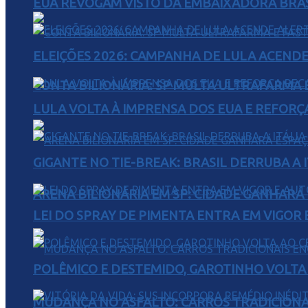
EUA REVOGAM VISTO DA EMBAIXADORA BRAS
ELEIÇÕES 2026: CAMPANHA DE LULA ACENDE
CONTA BILIONÁRIA: SP MULTA ULTRAFARMA E 
LULA VOLTA À IMPRENSA DOS EUA E REFORÇ
GIGANTE NO TIE-BREAK: BRASIL DERRUBA A I
ARENA BILIONÁRIA EM SP: CIDADE GANHARÁ 
LEI DO SPRAY DE PIMENTA ENTRA EM VIGOR 
POLÊMICO E DESTEMIDO, GAROTINHO VOLTA 
MUDANÇA NO ASFALTO: CARROS TRADICIONA