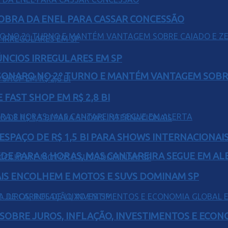
OBRA DA ENEL PARA CASSAR CONCESSÃO
ÚNCIOS IRREGULARES EM SP
SONARO NO 2º TURNO E MANTÉM VANTAGEM SOBR
FAST SHOP EM R$ 2,8 BI
ESPAÇO DE R$ 1,5 BI PARA SHOWS INTERNACIONAI
EDE PARA 8 HORAS, MAS CANTAREIRA SEGUE EM AL
IS ENCOLHEM E MOTOS E SUVS DOMINAM SP
 SOBRE JUROS, INFLAÇÃO, INVESTIMENTOS E ECO