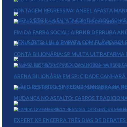
CONTAGEM REGRESSIVA: ANEEL AFASTA MAN
FIM DA FARRA SOCIAL: AIRBNB DERRUBA AN
NEXUS/BTG: LULA EMPATA COM FLÁVIO BOL
CONTA BILIONÁRIA: SP MULTA ULTRAFARMA E 
ARENA BILIONÁRIA EM SP: CIDADE GANHARÁ 
ALÍVIO RESTRITO: SP REDUZ MANOBRA NA R
MUDANÇA NO ASFALTO: CARROS TRADICIONA
EXPERT XP ENCERRA TRÊS DIAS DE DEBATES