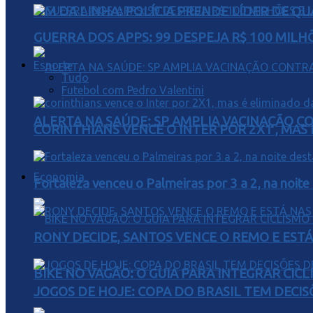
FIM DA LINHA: POLÍCIA PRENDE LÍDER DE Q
GUERRA DOS APPS: 99 DESPEJA R$ 100 MILH
Esporte
Tudo
Futebol com Pedro Valentini
ALERTA NA SAÚDE: SP AMPLIA VACINAÇÃO C
CORINTHIANS VENCE O INTER POR 2X1 , MAS
Economia
Fortaleza venceu o Palmeiras por 3 a 2, na noite
RONY DECIDE, SANTOS VENCE O REMO E EST
BIKE NO VAGÃO: O GUIA PARA INTEGRAR CIC
JOGOS DE HOJE: COPA DO BRASIL TEM DECIS