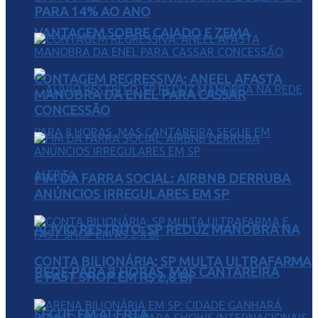
PARA 14% AO ANO
VANTAGEM SOBRE CAIADO E ZEMA
CONTAGEM REGRESSIVA: ANEEL AFASTA
MANOBRA DA ENEL PARA CASSAR
CONCESSÃO
FIM DA FARRA SOCIAL: AIRBNB DERRUBA
ANÚNCIOS IRREGULARES EM SP
ALÍVIO RESTRITO: SP REDUZ MANOBRA NA
CONTA BILIONÁRIA: SP MULTA ULTRAFARMA
REDE PARA 8 HORAS, MAS CANTAREIRA
E FAST SHOP EM R$ 2,8 BI
SEGUE EM ALERTA