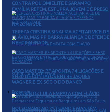
CONTRA POLIOMIELITE E SARAMPO
FAMÍLIA REFÉM, ESTUPRA JOVEM E É PRESO
NA ZONA SUL
TEREZA CRISTINA SINALIZA ACEITAR VICE DE
FLÁVIO, MAS PP BARRA ALIANÇA E DEFENDE
NEUTRALIDADE
CASO MASTER: PF APONTA 74 LIGAÇÕES E
5H30 DE CONTATOS ENTRE JAQUES
WAGNER E EX-SÓCIO DO BANCO
Economia
NEXUS/BTG: LULA EMPATA COM FLÁVIO
BOLSONARO NO 2º TURNO E MANTÉM
BANCO CENTRAL CORTA JUROS E SELIC CAI