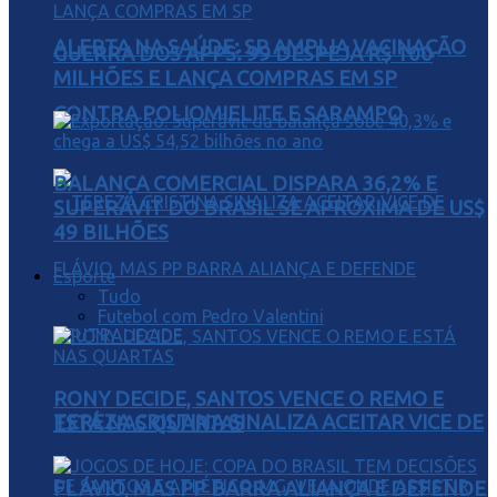
ALERTA NA SAÚDE: SP AMPLIA VACINAÇÃO
GUERRA DOS APPS: 99 DESPEJA R$ 100
MILHÕES E LANÇA COMPRAS EM SP
CONTRA POLIOMIELITE E SARAMPO
BALANÇA COMERCIAL DISPARA 36,2% E
SUPERÁVIT DO BRASIL SE APROXIMA DE US$
49 BILHÕES
Esporte
Tudo
Futebol com Pedro Valentini
RONY DECIDE, SANTOS VENCE O REMO E
TEREZA CRISTINA SINALIZA ACEITAR VICE DE
ESTÁ NAS QUARTAS
FLÁVIO, MAS PP BARRA ALIANÇA E DEFENDE