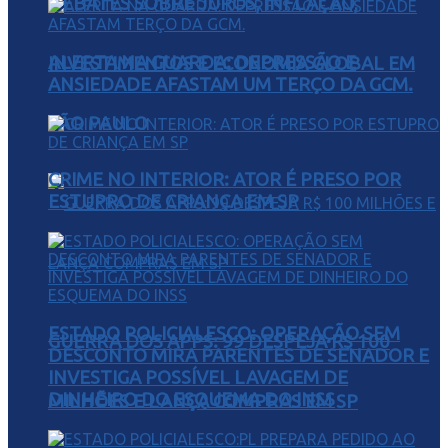
DEBATES SOBRE JUROS, INFLAÇÃO,
ALERTA NA GUARDA: DEPRESSÃO E
INVESTIMENTOS E ECONOMIA GLOBAL EM
ANSIEDADE AFASTAM UM TERÇO DA GCM.
SÃO PAULO
CRIME NO INTERIOR: ATOR É PRESO POR
ESTUPRO DE CRIANÇA EM SP
ESTADO POLICIALESCO: OPERAÇÃO SEM
GUERRA DOS APPS: 99 DESPEJA R$ 100
DESCONTO MIRA PARENTES DE SENADOR E
INVESTIGA POSSÍVEL LAVAGEM DE
DINHEIRO DO ESQUEMA DO INSS
MILHÕES E LANÇA COMPRAS EM SP