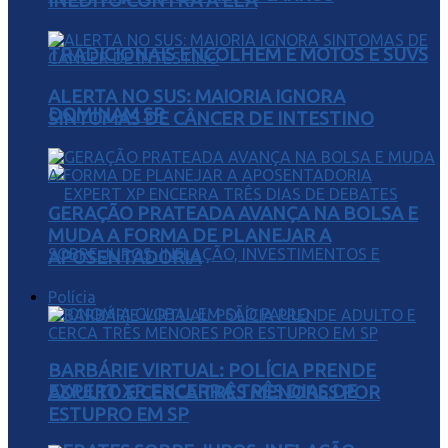
INÉDITO CONTRA A ELA
TRADICIONAIS ENCOLHEM E MOTOS E SUVS
ALERTA NO SUS: MAIORIA IGNORA
DOMINAM SP
SINTOMAS DE CÂNCER DE INTESTINO
GERAÇÃO PRATEADA AVANÇA NA BOLSA E
MUDA A FORMA DE PLANEJAR A
APOSENTADORIA
Polícia
BARBÁRIE VIRTUAL: POLÍCIA PRENDE
EXPERT XP ENCERRA TRÊS DIAS DE
ADULTO E CERCA TRÊS MENORES POR
ESTUPRO EM SP