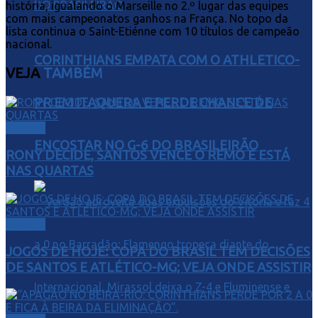
história, igualando o Marseille no 2.º lugar das equipes
com mais campeonatos ganhos na França. No topo da
lista continua o Saint-Etiénne com 10 títulos de campeão
nacional.
CORINTHIANS EMPATA COM O ATHLETICO-
VEJA
TAMBÉM
PR EM ITAQUERA E PERDE CHANCE DE
Esporte
ENCOSTAR NO G-6 DO BRASILEIRÃO
RONY DECIDE, SANTOS VENCE O REMO E ESTÁ
NAS QUARTAS
Esporte
JOGOS DE HOJE: COPA DO BRASIL TEM DECISÕES
DE SANTOS E ATLÉTICO-MG; VEJA ONDE ASSISTIR