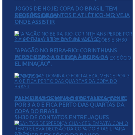
JOGOS DE HOJE: COPA DO BRASIL TEM
DECISÕES DE SANTOS E ATLÉTICO-MG; VEJA
NEUTRALIDADE
ONDE ASSISTIR
“APAGÃO NO BEIRA-RIO: CORINTHIANS
PERDE POR 2 A 0 E FICA À BEIRA DA
ELIMINAÇÃO”.
PALMEIRAS DOMINA O FORTALEZA, VENCE
CASO MASTER: PF APONTA 74 LIGAÇÕES E
POR 3 A 0 E FICA PERTO DAS QUARTAS DA
COPA DO BRASIL
5H30 DE CONTATOS ENTRE JAQUES