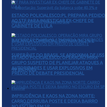
ESTADO POLICIALESCO:PL PREPARA PEDIDO
AO STF PARA INVESTIGAR EX-CHEFE DE
GABINETE DE LULA
BALANÇA COMERCIAL DISPARA 36,2% E
SUPERÁVIT DO BRASIL SE APROXIMA DE US$
ESTADO POLICIALESCO: OPERAÇÃO MIRA
GRUPO SUSPEITO DE PLANEJAR ATAQUES A
AUTORIDADES E USAR EXPLOSIVOS EM
49 BILHÕES
PRÉDIO DE DEBATE PRESIDENCIAL
Esporte
IMPRUDÊNCIA E KAOS NA ZONA NORTE:
CARRO DERRUBA POSTE E DEIXA BAIRRO
Tudo
NO ESCURO EM SP