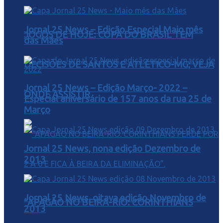
Jornal 25 News – Edição Especial Maio mês
JOGOS DE HOJE: COPA DO BRASIL TEM
das Mães
DECISÕES DE SANTOS E ATLÉTICO-MG; VEJA
Jornal 25 News – Edição Março- 2022 –
ONDE ASSISTIR
Especial aniversário de 157 anos da rua 25 de
Março
Jornal 25 News, nona edição Dezembro de
2013
Jornal 25 News, oitava edição Novembro de
“APAGÃO NO BEIRA-RIO: CORINTHIANS
2013