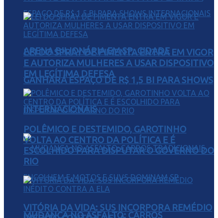
ARENA BILIONÁRIA EM SP: CIDADE
LEI DO SPRAY DE PIMENTA ENTRA EM VIGOR
E AUTORIZA MULHERES A USAR DISPOSITIVO
EM LEGÍTIMA DEFESA
GANHARÁ ESPAÇO DE R$ 1,5 BI PARA SHOWS
INTERNACIONAIS
POLÊMICO E DESTEMIDO, GAROTINHO
VOLTA AO CENTRO DA POLÍTICA E É
ESCOLHIDO PARA DISPUTAR O GOVERNO DO
RIO
VITÓRIA DA VIDA: SUS INCORPORA REMÉDIO
MUDANÇA NO ASFALTO: CARROS