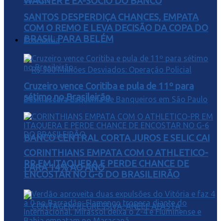
WAGNER E EX-SÓCIO DO BANCO
SANTOS DESPERDIÇA CHANCES, EMPATA
COM O REMO E LEVA DECISÃO DA COPA DO
BRASIL PARA BELÉM
Economia
Cruzeiro vence Coritiba e pula de 11º para
sétimo no Brasileirão
BANCO CENTRAL CORTA JUROS E SELIC CAI
CORINTHIANS EMPATA COM O ATHLETICO-
PR EM ITAQUERA E PERDE CHANCE DE
PARA 14% AO ANO
ENCOSTAR NO G-6 DO BRASILEIRÃO