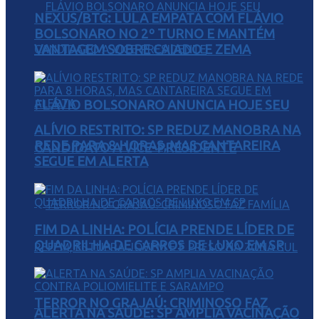
NEXUS/BTG: LULA EMPATA COM FLÁVIO
BOLSONARO NO 2º TURNO E MANTÉM
VANTAGEM SOBRE CAIADO E ZEMA
FLÁVIO BOLSONARO ANUNCIA HOJE SEU
ALÍVIO RESTRITO: SP REDUZ MANOBRA NA
REDE PARA 8 HORAS, MAS CANTAREIRA
CANDIDATO A VICE-PRESIDENTE
SEGUE EM ALERTA
FIM DA LINHA: POLÍCIA PRENDE LÍDER DE
QUADRILHA DE CARROS DE LUXO EM SP
TERROR NO GRAJAÚ: CRIMINOSO FAZ
ALERTA NA SAÚDE: SP AMPLIA VACINAÇÃO