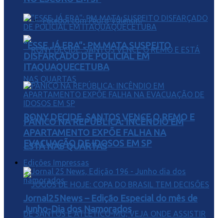
Futebol com Pedro Valentini
“ESSE JÁ ERA”: PM MATA SUSPEITO
DISFARÇADO DE POLICIAL EM
ITAQUAQUECETUBA
RONY DECIDE, SANTOS VENCE O REMO E
PÂNICO NA REPÚBLICA: INCÊNDIO EM
APARTAMENTO EXPÕE FALHA NA
EVACUAÇÃO DE IDOSOS EM SP
ESTÁ NAS QUARTAS
Edições Impressas
Jornal25News – Edição Especial do mês de
Junho-Dia dos Namorados