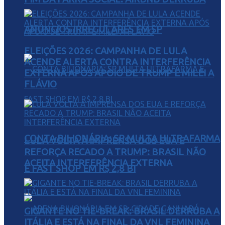
ANÚNCIOS IRREGULARES EM SP
ELEIÇÕES 2026: CAMPANHA DE LULA
ACENDE ALERTA CONTRA INTERFERÊNCIA
EXTERNA APÓS APOIO DE TRUMP E MILEI A
FLÁVIO
CONTA BILIONÁRIA: SP MULTA ULTRAFARMA
LULA VOLTA À IMPRENSA DOS EUA E
REFORÇA RECADO A TRUMP: BRASIL NÃO
ACEITA INTERFERÊNCIA EXTERNA
E FAST SHOP EM R$ 2,8 BI
GIGANTE NO TIE-BREAK: BRASIL DERRUBA A
ITÁLIA E ESTÁ NA FINAL DA VNL FEMININA