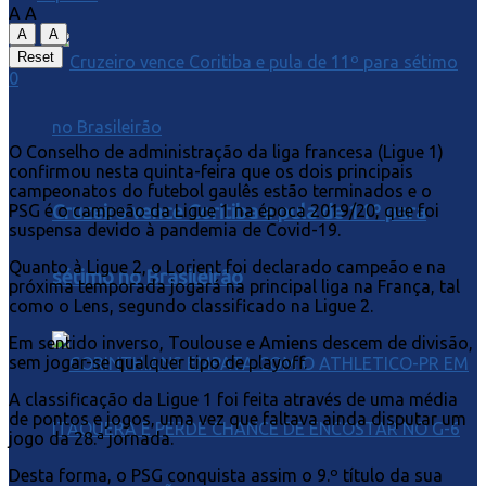
A
A
A
A
Reset
0
O
Conselho de administração da liga francesa (Ligue 1)
confirmou nesta quinta-feira que os dois principais
campeonatos do futebol gaulês estão terminados e o
Cruzeiro vence Coritiba e pula de 11º para
PSG é o campeão da Ligue 1 na época 2019/20, que foi
suspensa devido à pandemia de Covid-19.
Quanto à Ligue 2, o Lorient foi declarado campeão e na
sétimo no Brasileirão
próxima temporada jogará na principal liga na França, tal
como o Lens, segundo classificado na Ligue 2.
Em sentido inverso, Toulouse e Amiens descem de divisão,
sem jogar-se qualquer tipo de playoff.
A classificação da Ligue 1 foi feita através de uma média
de pontos e jogos, uma vez que faltava ainda disputar um
jogo da 28.ª jornada.
Desta forma, o PSG conquista assim o 9.º título da sua