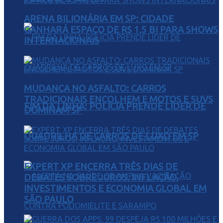
ARENA BILIONÁRIA EM SP: CIDADE
GANHARÁ ESPAÇO DE R$ 1,5 BI PARA SHOWS
INTERNACIONAIS
MUDANÇA NO ASFALTO: CARROS
TRADICIONAIS ENCOLHEM E MOTOS E SUVS
FIM DA LINHA: POLÍCIA PRENDE LÍDER DE
DOMINAM SP
QUADRILHA DE CARROS DE LUXO EM SP
EXPERT XP ENCERRA TRÊS DIAS DE
DEBATES SOBRE JUROS, INFLAÇÃO,
INVESTIMENTOS E ECONOMIA GLOBAL EM
SÃO PAULO