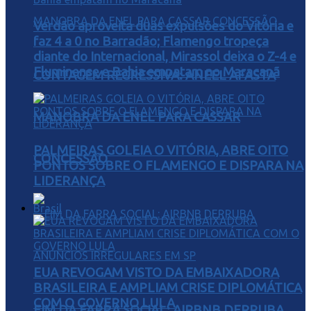
Verdão aproveita duas expulsões do Vitória e
faz 4 a 0 no Barradão; Flamengo tropeça
diante do Internacional, Mirassol deixa o Z-4 e
Fluminense e Bahia empatam no Maracanã
CONTAGEM REGRESSIVA: ANEEL AFASTA
MANOBRA DA ENEL PARA CASSAR
PALMEIRAS GOLEIA O VITÓRIA, ABRE OITO
CONCESSÃO
PONTOS SOBRE O FLAMENGO E DISPARA NA
LIDERANÇA
Brasil
EUA REVOGAM VISTO DA EMBAIXADORA
BRASILEIRA E AMPLIAM CRISE DIPLOMÁTICA
COM O GOVERNO LULA
FIM DA FARRA SOCIAL: AIRBNB DERRUBA