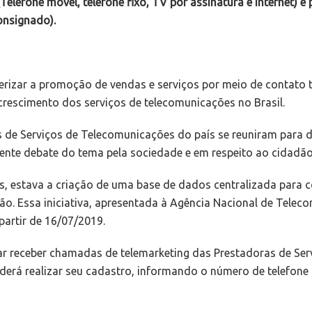
lefone móvel, telefone fixo, TV por assinatura e Internet) e 
onsignado).
terizar a promoção de vendas e serviços por meio de contato t
rescimento dos serviços de telecomunicações no Brasil.
ras de Serviços de Telecomunicações do país se reuniram para
nte debate do tema pela sociedade e em respeito ao cidadão
as, estava a criação de uma base de dados centralizada para 
ção. Essa iniciativa, apresentada à Agência Nacional de Telec
artir de 16/07/2019.
jar receber chamadas de telemarketing das Prestadoras de Se
poderá realizar seu cadastro, informando o número de telefone 