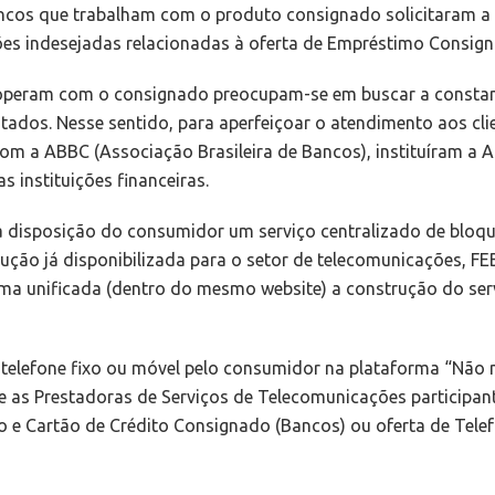
cos que trabalham com o produto consignado solicitaram a pa
ões indesejadas relacionadas à oferta de Empréstimo Consig
e operam com o consignado preocupam-se em buscar a constant
estados. Nesse sentido, para aperfeiçoar o atendimento aos c
com a ABBC (Associação Brasileira de Bancos), instituíram a
 instituições financeiras.
 à disposição do consumidor um serviço centralizado de bloqu
lução já disponibilizada para o setor de telecomunicações, 
orma unificada (dentro do mesmo website) a construção do se
telefone fixo ou móvel pelo consumidor na plataforma “Não m
 as Prestadoras de Serviços de Telecomunicações participant
e Cartão de Crédito Consignado (Bancos) ou oferta de Telefon