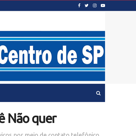
cê Não quer
viços por meio de contato telefônico