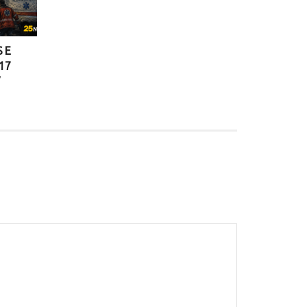
 E
17
V