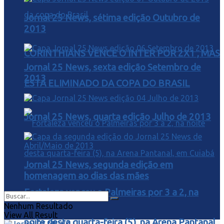
Jornal 25 News, sétima edição Outubro de
2013
CORINTHIANS VENCE O INTER POR 2X1 , MAS
Jornal 25 News, sexta edição Setembro de
2013
ESTA ELIMINADO DA COPA DO BRASIL
Jornal 25 News, quarta edição Julho de 2013
Jornal 25 News, segunda edição em
homenagem ao dias das mães
Fortaleza venceu o Palmeiras por 3 a 2, na
Nenhum Resultado
View All Result
noite desta quarta-feira (5), na Arena Pantanal,