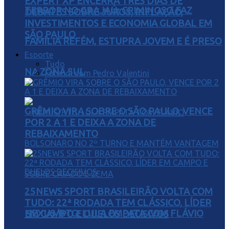
EXPERT XP ENCERRA TRÊS DIAS DE
TERROR NO GRAJAÚ: CRIMINOSO FAZ
DEBATES SOBRE JUROS, INFLAÇÃO,
INVESTIMENTOS E ECONOMIA GLOBAL EM
SÃO PAULO
FAMÍLIA REFÉM, ESTUPRA JOVEM E É PRESO
Esporte
Tudo
NA ZONA SUL
Futebol com Pedro Valentini
GRÊMIO VIRA SOBRE O SÃO PAULO, VENCE
POR 2 A 1 E DEIXA A ZONA DE
REBAIXAMENTO
25NEWS SPORT BRASILEIRÃO VOLTA COM
TUDO: 22ª RODADA TEM CLÁSSICO, LÍDER
NEXUS/BTG: LULA EMPATA COM FLÁVIO
EM CAMPO E DUELOS DECISIVOS