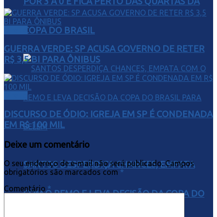
POR 3 A 0 E FICA PERTO DAS QUARTAS DA
COPA DO BRASIL
Direito
GUERRA VERDE: SP ACUSA GOVERNO DE RETER
R$ 3,5 BI PARA ÔNIBUS
Direito
DISCURSO DE ÓDIO: IGREJA EM SP É CONDENADA
EM R$ 100 MIL
Deixe um comentário
O seu endereço de e-mail não será publicado.
Campos
SANTOS DESPERDIÇA CHANCES, EMPATA
obrigatórios são marcados com
*
Comentário
*
COM O REMO E LEVA DECISÃO DA COPA DO