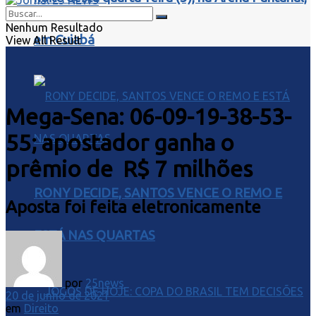
Nenhum Resultado
em Cuiabá
View All Result
Mega-Sena: 06-09-19-38-53-
55; apostador ganha o
prêmio de R$ 7 milhões
RONY DECIDE, SANTOS VENCE O REMO E
Aposta foi feita eletronicamente
ESTÁ NAS QUARTAS
por
25news
20 de junho de 2021
em
Direito