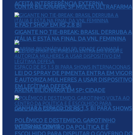
ACEITA INTERFERÊNCIA EXTERNA
CONTA BILIONÁRIA: SP MULTA ULTRAFARMA
E FAST SHOP EM R$ 2,8 BI
GIGANTE NO TIE-BREAK: BRASIL DERRUBA A
ITÁLIA E ESTÁ NA FINAL DA VNL FEMININA
LEI DO SPRAY DE PIMENTA ENTRA EM VIGOR
E AUTORIZA MULHERES A USAR DISPOSITIVO
EM LEGÍTIMA DEFESA
ARENA BILIONÁRIA EM SP: CIDADE
GANHARÁ ESPAÇO DE R$ 1,5 BI PARA SHOWS
POLÊMICO E DESTEMIDO, GAROTINHO
INTERNACIONAIS
VOLTA AO CENTRO DA POLÍTICA E É
ESCOLHIDO PARA DISPUTAR O GOVERNO DO