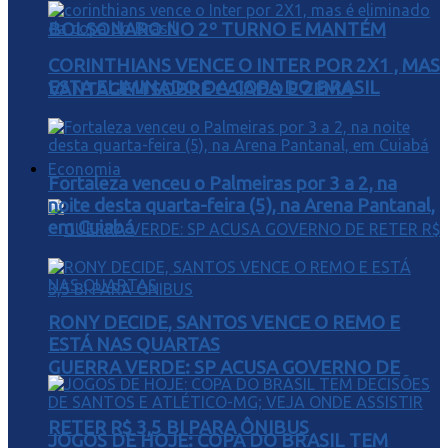
BOLSONARO NO 2º TURNO E MANTÉM
CORINTHIANS VENCE O INTER POR 2X1 , MAS
ESTA ELIMINADO DA COPA DO BRASIL
VANTAGEM SOBRE CAIADO E ZEMA
Economia
Fortaleza venceu o Palmeiras por 3 a 2, na
noite desta quarta-feira (5), na Arena Pantanal,
em Cuiabá
RONY DECIDE, SANTOS VENCE O REMO E
ESTÁ NAS QUARTAS
GUERRA VERDE: SP ACUSA GOVERNO DE
RETER R$ 3,5 BI PARA ÔNIBUS
JOGOS DE HOJE: COPA DO BRASIL TEM