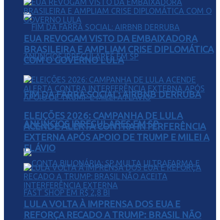
EUA REVOGAM VISTO DA EMBAIXADORA
BRASILEIRA E AMPLIAM CRISE DIPLOMÁTICA
COM O GOVERNO LULA
FIM DA FARRA SOCIAL: AIRBNB DERRUBA
ELEIÇÕES 2026: CAMPANHA DE LULA
ANÚNCIOS IRREGULARES EM SP
ACENDE ALERTA CONTRA INTERFERÊNCIA
EXTERNA APÓS APOIO DE TRUMP E MILEI A
FLÁVIO
LULA VOLTA À IMPRENSA DOS EUA E
REFORÇA RECADO A TRUMP: BRASIL NÃO