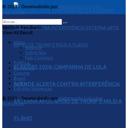
© 2021 - Desenvolvido por
Webmundo Soluções
Interativas
Nenhum Resultado
View All Result
Início
Anuncie
Sobre Nós
Fale Conosco
Política
ELEIÇÕES 2026: CAMPANHA DE LULA
Economia
Esporte
Brasil
Polícia
ACENDE ALERTA CONTRA INTERFERÊNCIA
Edições Impressas
© 2021 - Desenvolvido por
Webmundo Soluções
EXTERNA APÓS APOIO DE TRUMP E MILEI A
Interativas
FLÁVIO