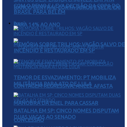
COM O REMO E LEVA DECISÃO DA COPA DO
BANCO CENTRAL CORTA JUROS E SELIC CAI
BRASIL PARA BELÉM
Brasil
PARA 14% AO ANO
MEMÓRIA SOBRE TRILHOS: VAGÃO SALVO DE
INCÊNDIO É RESTAURADO EM SP
TEMOR DE ESVAZIAMENTO: PT MOBILIZA
MILITÂNCIA PARA ATO DE LULA
CONTAGEM REGRESSIVA: ANEEL AFASTA
MANOBRA DA ENEL PARA CASSAR
BATALHA EM SP: CINCO NOMES DISPUTAM
DUAS VAGAS AO SENADO
CONCESSÃO