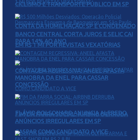
CICLISMO E TRANSPORTE PÚBLICO EM SP
CONTA DA HUMILHAÇÃO: SP É CONDENADO
BANCO CENTRAL CORTA JUROS E SELIC CAI
PARA 14% AO ANO
EM R$ 1 MI POR REVISTAS VEXATÓRIAS
CONTAGEM REGRESSIVA: ANEEL AFASTA
MANOBRA DA ENEL PARA CASSAR
CONCESSÃO
FLÁVIO BOLSONARO ANUNCIA ALFREDO
FIM DA FARRA SOCIAL: AIRBNB DERRUBA
ANÚNCIOS IRREGULARES EM SP
GASPAR COMO CANDIDATO A VICE