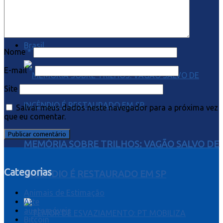
BRASIL PARA BELÉM
Brasil
Nome
*
E-mail
*
Site
Salvar meus dados neste navegador para a próxima vez
que eu comentar.
MEMÓRIA SOBRE TRILHOS: VAGÃO SALVO DE
Categorias
INCÊNDIO É RESTAURADO EM SP
Animais de Estimação
Arte
auatomóveis
Bitcoin