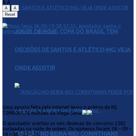
A
A
A
A
Reset
0
JOGOS DE HOJE: COPA DO BRASIL TEM
DECISÕES DE SANTOS E ATLÉTICO-MG; VEJA
ONDE ASSISTIR
Uma aposta feita pela internet levou o prêmio de R$
7.098.061,76 milhões da Mega-Sena.
O apostador acertou as seis dezenas do concurso 2382
sorteadas na noite de ontem. Os números foram: 06 – 09 –
“APAGÃO NO BEIRA-RIO: CORINTHIANS
19 – 38 – 53 – 55.