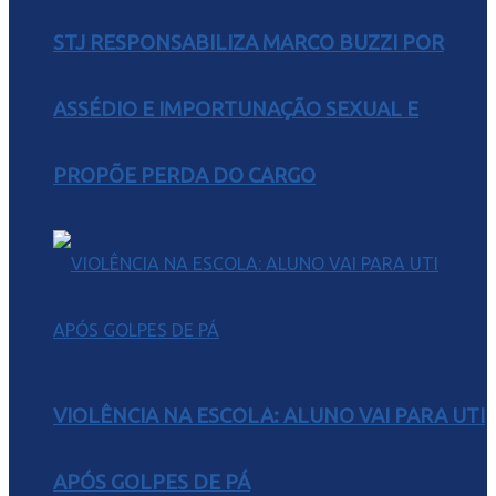
STJ RESPONSABILIZA MARCO BUZZI POR
ASSÉDIO E IMPORTUNAÇÃO SEXUAL E
PROPÕE PERDA DO CARGO
VIOLÊNCIA NA ESCOLA: ALUNO VAI PARA UTI
APÓS GOLPES DE PÁ