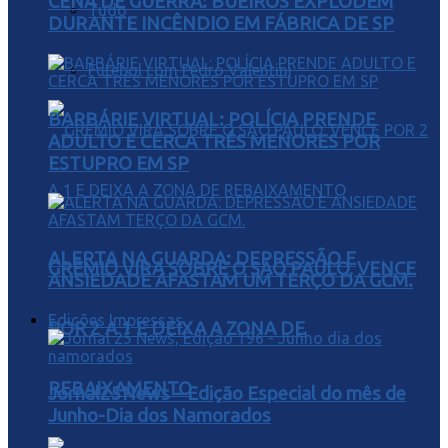
CENA DE GUERRA: BUEIROS EXPLODEM
Tudo
DURANTE INCÊNDIO EM FÁBRICA DE SP
Futebol com Pedro Valentini
BARBÁRIE VIRTUAL: POLÍCIA PRENDE
ADULTO E CERCA TRÊS MENORES POR
ESTUPRO EM SP
ALERTA NA GUARDA: DEPRESSÃO E
GRÊMIO VIRA SOBRE O SÃO PAULO, VENCE
ANSIEDADE AFASTAM UM TERÇO DA GCM.
Edições Impressas
POR 2 A 1 E DEIXA A ZONA DE
REBAIXAMENTO
Jornal25News – Edição Especial do mês de
Junho-Dia dos Namorados