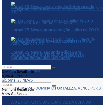
Jornal 25 News, sexta edição Setembro de
2013
Jornal 25 News, quarta edição Julho de 2013
“APAGÃO NO BEIRA-RIO: CORINTHIANS
Jornal 25 News, segunda edição em
PERDE POR 2 A 0 E FICA À BEIRA DA
homenagem ao dias das mães
ELIMINAÇÃO”.
Nenhum Resultado
View All Result
Nenhum Resultado
View All Result