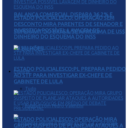
BALANÇA COMERCIAL DISPARA 36,2% E
ESTADO POLICIALESCO: OPERAÇÃO SEM
DESCONTO MIRA PARENTES DE SENADOR E
INVESTIGA POSSÍVEL LAVAGEM DE
SUPERÁVIT DO BRASIL SE APROXIMA DE US$
DINHEIRO DO ESQUEMA DO INSS
49 BILHÕES
ESTADO POLICIALESCO:PL PREPARA PEDIDO
Esporte
AO STF PARA INVESTIGAR EX-CHEFE DE
GABINETE DE LULA
Tudo
Futebol com Pedro Valentini
ESTADO POLICIALESCO: OPERAÇÃO MIRA
GRUPO SUSPEITO DE PLANEJAR ATAQUES A