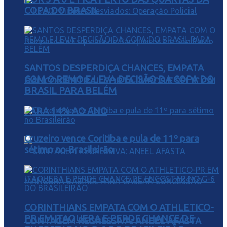
COPA DO BRASIL
SANTOS DESPERDIÇA CHANCES, EMPATA
COM O REMO E LEVA DECISÃO DA COPA DO
BANCO CENTRAL CORTA JUROS E SELIC CAI
BRASIL PARA BELÉM
PARA 14% AO ANO
Cruzeiro vence Coritiba e pula de 11º para
sétimo no Brasileirão
CORINTHIANS EMPATA COM O ATHLETICO-
PR EM ITAQUERA E PERDE CHANCE DE
CONTAGEM REGRESSIVA: ANEEL AFASTA