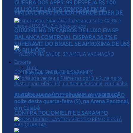
GUERRA DOS APPS: 99 DESPEJA R$ 100
MILHÕES E LANÇA COMPRAS EM SP
FIM DA LINHA: POLÍCIA PRENDE LÍDER DE
QUADRILHA DE CARROS DE LUXO EM SP
BALANÇA COMERCIAL DISPARA 36,2% E
SUPERÁVIT DO BRASIL SE APROXIMA DE US$
49 BILHÕES
Esporte
Tudo
Futebol com Pedro Valentini
Fortaleza venceu o Palmeiras por 3 a 2, na
ALERTA NA SAÚDE: SP AMPLIA VACINAÇÃO
noite desta quarta-feira (5), na Arena Pantanal,
em Cuiabá
CONTRA POLIOMIELITE E SARAMPO