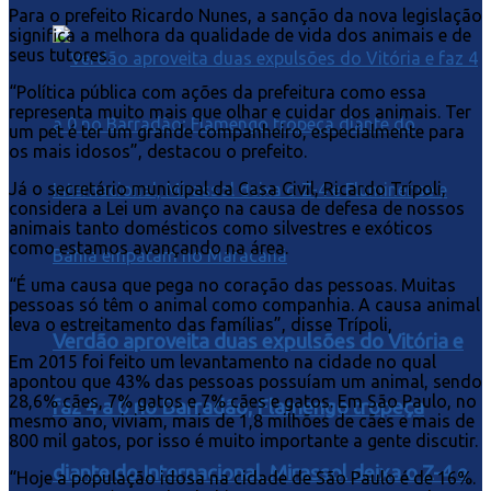
Para o prefeito Ricardo Nunes, a sanção da nova legislação
significa a melhora da qualidade de vida dos animais e de
seus tutores.
“Política pública com ações da prefeitura como essa
representa muito mais que olhar e cuidar dos animais. Ter
um pet é ter um grande companheiro, especialmente para
os mais idosos”, destacou o prefeito.
Já o secretário municipal da Casa Civil, Ricardo Trípoli,
considera a Lei um avanço na causa de defesa de nossos
animais tanto domésticos como silvestres e exóticos
como estamos avançando na área.
“É uma causa que pega no coração das pessoas. Muitas
pessoas só têm o animal como companhia. A causa animal
leva o estreitamento das famílias”, disse Trípoli,
Verdão aproveita duas expulsões do Vitória e
Em 2015 foi feito um levantamento na cidade no qual
apontou que 43% das pessoas possuíam um animal, sendo
28,6% cães, 7% gatos e 7% cães e gatos. Em São Paulo, no
faz 4 a 0 no Barradão; Flamengo tropeça
mesmo ano, viviam, mais de 1,8 milhões de cães e mais de
800 mil gatos, por isso é muito importante a gente discutir.
diante do Internacional, Mirassol deixa o Z-4 e
“Hoje a população idosa na cidade de São Paulo é de 16%.