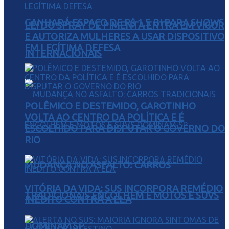
GANHARÁ ESPAÇO DE R$ 1,5 BI PARA SHOWS
LEI DO SPRAY DE PIMENTA ENTRA EM VIGOR
E AUTORIZA MULHERES A USAR DISPOSITIVO
EM LEGÍTIMA DEFESA
INTERNACIONAIS
POLÊMICO E DESTEMIDO, GAROTINHO
VOLTA AO CENTRO DA POLÍTICA E É
ESCOLHIDO PARA DISPUTAR O GOVERNO DO
RIO
MUDANÇA NO ASFALTO: CARROS
VITÓRIA DA VIDA: SUS INCORPORA REMÉDIO
TRADICIONAIS ENCOLHEM E MOTOS E SUVS
INÉDITO CONTRA A ELA
DOMINAM SP