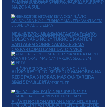
FAMÍLIA REFÉM, ESTUPRA JOVEM E É PRESO
NA ZONA SUL
NEXUS/BTG: LULA EMPATA COM FLÁVIO
FLÁVIO BOLSONARO ANUNCIA ALFREDO
BOLSONARO NO 2º TURNO E MANTÉM
VANTAGEM SOBRE CAIADO E ZEMA
GASPAR COMO CANDIDATO A VICE
ALÍVIO RESTRITO: SP REDUZ MANOBRA NA
REDE PARA 8 HORAS, MAS CANTAREIRA
SEGUE EM ALERTA
FLÁVIO BOLSONARO ANUNCIA HOJE SEU
FIM DA LINHA: POLÍCIA PRENDE LÍDER DE