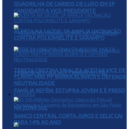
QUADRILHA DE CARROS DE LUXO EM SP
CANDIDATO A VICE-PRESIDENTE
ALERTA NA SAÚDE: SP AMPLIA VACINAÇÃO
CONTRA POLIOMIELITE E SARAMPO
TEREZA CRISTINA SINALIZA ACEITAR VICE DE
TERROR NO GRAJAÚ: CRIMINOSO FAZ
FLÁVIO, MAS PP BARRA ALIANÇA E DEFENDE
NEUTRALIDADE
FAMÍLIA REFÉM, ESTUPRA JOVEM E É PRESO
Economia
NA ZONA SUL
BANCO CENTRAL CORTA JUROS E SELIC CAI
PARA 14% AO ANO