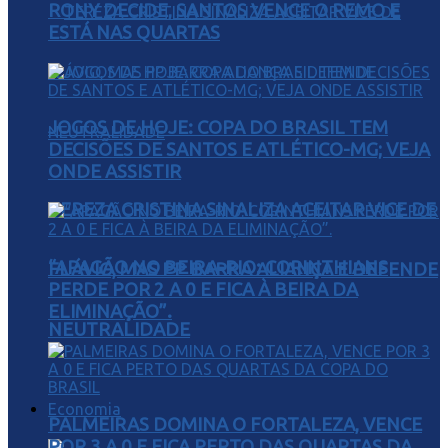
RONY DECIDE, SANTOS VENCE O REMO E
ESTÁ NAS QUARTAS
JOGOS DE HOJE: COPA DO BRASIL TEM
DECISÕES DE SANTOS E ATLÉTICO-MG; VEJA
ONDE ASSISTIR
TEREZA CRISTINA SINALIZA ACEITAR VICE DE
“APAGÃO NO BEIRA-RIO: CORINTHIANS
FLÁVIO, MAS PP BARRA ALIANÇA E DEFENDE
PERDE POR 2 A 0 E FICA À BEIRA DA
ELIMINAÇÃO”.
NEUTRALIDADE
Economia
PALMEIRAS DOMINA O FORTALEZA, VENCE
POR 3 A 0 E FICA PERTO DAS QUARTAS DA