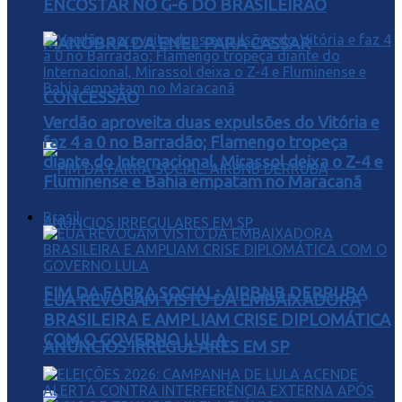
ENCOSTAR NO G-6 DO BRASILEIRÃO
MANOBRA DA ENEL PARA CASSAR
CONCESSÃO
Verdão aproveita duas expulsões do Vitória e
faz 4 a 0 no Barradão; Flamengo tropeça
diante do Internacional, Mirassol deixa o Z-4 e
Fluminense e Bahia empatam no Maracanã
Brasil
FIM DA FARRA SOCIAL: AIRBNB DERRUBA
EUA REVOGAM VISTO DA EMBAIXADORA
BRASILEIRA E AMPLIAM CRISE DIPLOMÁTICA
COM O GOVERNO LULA
ANÚNCIOS IRREGULARES EM SP