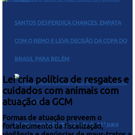
SANTOS DESPERDIÇA CHANCES, EMPATA
COM O REMO E LEVA DECISÃO DA COPA DO
BRASIL PARA BELÉM
Lei cria política de resgates e
cuidados com animais com
atuação da GCM
Formas de atuação preveem o
Cruzeiro vence Coritiba e pula de 11º para
fortalecimento da fiscalização,
vigilância e denúncias de maus-tratos a