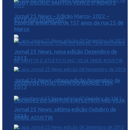
RONY DECIDE, SANTOS VENCE O REMO E
Jornal 25 News – Edição Março- 2022 –
ESTÁ NAS QUARTAS
Especial aniversário de 157 anos da rua 25 de
Março
Jornal 25 News, nona edição Dezembro de
2013
Jornal 25 News, oitava edição Novembro de
JOGOS DE HOJE: COPA DO BRASIL TEM
2013
DECISÕES DE SANTOS E ATLÉTICO-MG; VEJA
Jornal 25 News, sétima edição Outubro de
2013
ONDE ASSISTIR