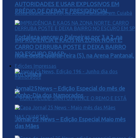
AUTORIDADES E USAR EXPLOSIVOS EM
PRÉDIO DE DEBATE PRESIDENCIAL
Fortaleza venceu o Palmeiras por 3 a 2, na
IMPRUDÊNCIA E KAOS NA ZONA NORTE:
CARRO DERRUBA POSTE E DEIXA BAIRRO
NO ESCURO EM SP
noite desta quarta-feira (5), na Arena Pantanal,
Edições Impressas
em Cuiabá
Jornal25News – Edição Especial do mês de
Junho-Dia dos Namorados
Jornal 25 News – Edição Especial Maio mês
das Mães