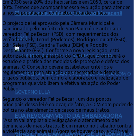
Em 2030 será 20% dos habitantes e em 2050, cerca de
30%. Temos que acompanhar essa evolução para atender
Fluminense e Bahia empatam no Maracanã
a nossa população”, completou Ricardo Nunes.
O projeto de lei aprovado pela Câmara Municipal e
sancionado pelo prefeito de São Paulo é de autoria do
vereador Felipe Becari (PSD), com requerimentos dos
Brasil
vereadores Ely Teruel (Podemos), Rodrigo Goulart (PSD),
Edir Sales (PSD), Sandra Tadeu (DEM) e Rodolfo
Despachante (PSC). Conforme a nova legislação, está
autorizada a reorganização do CPDA, que promoverá o
estudo e a prática das medidas de proteção e defesa dos
animais. O Conselho deverá estabelecer critérios e
regulamentos para atuação das secretarias e demais
órgãos públicos, bem como a elaboração e realização de
programas que viabilizem a efetiva atuação do Poder
Público.
Segundo o vereador Felipe Becari, um dos pontos
principais dessa lei é colocar, de fato, a GCM com poder de
polícia no atendimento de casos de maus tratos.
EUA REVOGAM VISTO DA EMBAIXADORA
“Assim vai ampliar a divulgação e o atendimento das
denúncias de maus tratos. É um marco no trabalho contra
a violência aos animais. Agora se houver caso, a GCM vai
BRASILEIRA E AMPLIAM CRISE DIPLOMÁTICA