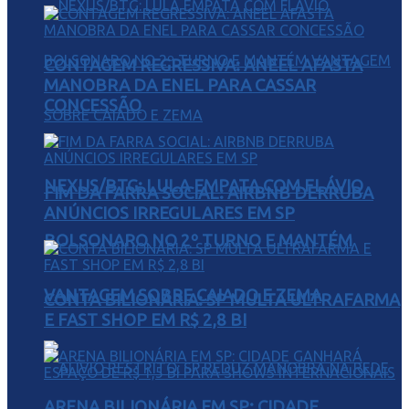
CONTAGEM REGRESSIVA: ANEEL AFASTA
MANOBRA DA ENEL PARA CASSAR
CONCESSÃO
NEXUS/BTG: LULA EMPATA COM FLÁVIO
FIM DA FARRA SOCIAL: AIRBNB DERRUBA
ANÚNCIOS IRREGULARES EM SP
BOLSONARO NO 2º TURNO E MANTÉM
VANTAGEM SOBRE CAIADO E ZEMA
CONTA BILIONÁRIA: SP MULTA ULTRAFARMA
E FAST SHOP EM R$ 2,8 BI
ARENA BILIONÁRIA EM SP: CIDADE