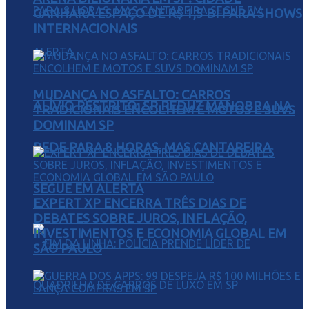
GANHARÁ ESPAÇO DE R$ 1,5 BI PARA SHOWS
INTERNACIONAIS
MUDANÇA NO ASFALTO: CARROS
ALÍVIO RESTRITO: SP REDUZ MANOBRA NA
TRADICIONAIS ENCOLHEM E MOTOS E SUVS
DOMINAM SP
REDE PARA 8 HORAS, MAS CANTAREIRA
SEGUE EM ALERTA
EXPERT XP ENCERRA TRÊS DIAS DE
DEBATES SOBRE JUROS, INFLAÇÃO,
INVESTIMENTOS E ECONOMIA GLOBAL EM
SÃO PAULO