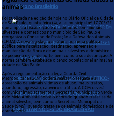
animais
sétimo no Brasileirão
Foi publicada na edição de hoje no Diário Oficial da Cidade
de São Paulo, quinta-feira (4), a Lei municipal nº 17.703/21
que amplia a fiscalização e os cuidados com animais
silvestres e domésticos no município de São Paulo e
reorganiza o Conselho de Proteção e Defesa dos Animais
(CPDA). A nova legislação institui ainda uma política
pública para fiscalização, destinação, apreensão e
manutenção da flora e de animais silvestres e domésticos
de pequeno e grande porte, bem como a sua destinação. A
norma também estabelece o censo populacional animal na
cidade de São Paulo.
Após a regulamentação da lei, a Guarda Civil
CORINTHIANS EMPATA COM O ATHLETICO-
Metropolitana (GCM) poderá realizar o resgate e a
apreensão de animais vítimas de abuso, maus-tratos,
abandono, agressão, cativeiro e tráfico. A GCM deverá
comunicar imediatamente a Secretaria Municipal do Verde
PR EM ITAQUERA E PERDE CHANCE DE
e do Meio Ambiente sobre o ocorrido quando tratar-se de
animal silvestre, bem como a Secretaria Municipal da
Saúde (SMS), quando tratar-se de animais domésticos e de
ENCOSTAR NO G-6 DO BRASILEIRÃO
grande porte.