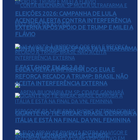
ELEIÇÕES 2026: CAMPANHA DE LULA
ACENDE ALERTA CONTRA INTERFERÊNCIA
EXTERNA APÓS APOIO DE TRUMP E MILEI A
FLÁVIO
CONTA BILIONÁRIA: SP MULTA ULTRAFARMA
E FAST SHOP EM R$ 2,8 BI
LULA VOLTA À IMPRENSA DOS EUA E
REFORÇA RECADO A TRUMP: BRASIL NÃO
ACEITA INTERFERÊNCIA EXTERNA
GIGANTE NO TIE-BREAK: BRASIL DERRUBA A
ITÁLIA E ESTÁ NA FINAL DA VNL FEMININA
ARENA BILIONÁRIA EM SP: CIDADE