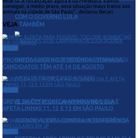
estar lá. A fiscalização agora é da Prefeitura. Vamos
conseguir, a médio prazo, essa situação maus tratos aos
animais na cidade de São Paulo”, declarou Becari
COM O GOVERNO LULA
VEJA
TAMBÉM
Cidade
PROUNI DIVULGA HOJE SEGUNDA CHAMADA;
CANDIDATOS TÊM ATÉ 14 DE AGOSTO
Cidade
GREVE DA CPTM CHEGA AO SEGUNDO DIA E
ELEIÇÕES 2026: CAMPANHA DE LULA
AFETA LINHAS 11, 12 E 13 EM SÃO PAULO
ACENDE ALERTA CONTRA INTERFERÊNCIA
Cidade