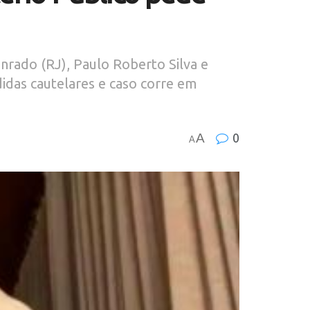
onrado (RJ), Paulo Roberto Silva e
idas cautelares e caso corre em
A
0
A