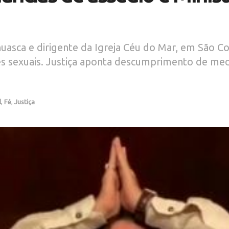
huasca e dirigente da Igreja Céu do Mar, em São C
es sexuais. Justiça aponta descumprimento de med
l
,
Fé
,
Justiça