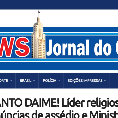
ORTE
BRASIL
POLÍCIA
EDIÇÕES IMPRESSAS
O DAIME! Líder religios
úncias de assédio e Minist