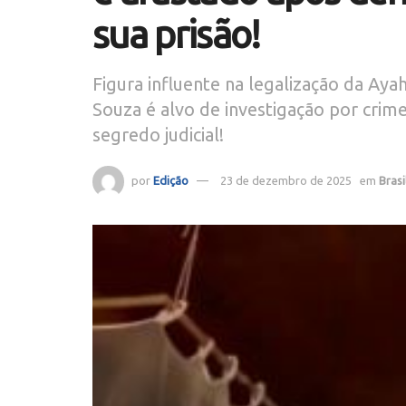
sua prisão!
Figura influente na legalização da Aya
Souza é alvo de investigação por crim
segredo judicial!
por
Edição
23 de dezembro de 2025
em
Brasi